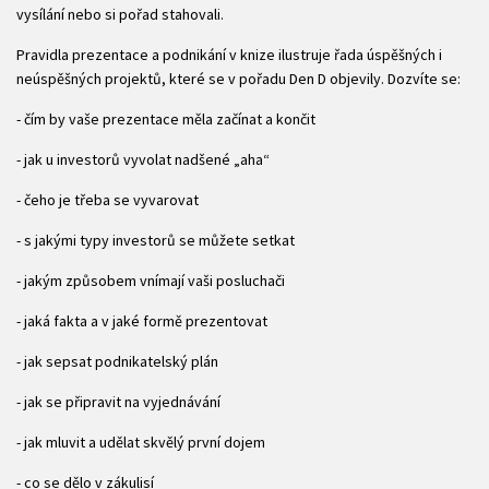
vysílání nebo si pořad stahovali.
Pravidla prezentace a podnikání v knize ilustruje řada úspěšných i
neúspěšných projektů, které se v pořadu Den D objevily. Dozvíte se:
- čím by vaše prezentace měla začínat a končit
- jak u investorů vyvolat nadšené „aha“
- čeho je třeba se vyvarovat
- s jakými typy investorů se můžete setkat
- jakým způsobem vnímají vaši posluchači
- jaká fakta a v jaké formě prezentovat
- jak sepsat podnikatelský plán
- jak se připravit na vyjednávání
- jak mluvit a udělat skvělý první dojem
- co se dělo v zákulisí