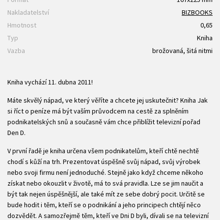
Nakladatelství
BIZBOOKS
Hmotnost
0,65
Typ
Kniha
Vazba
brožovaná, šitá nitmi
Kniha vychází 11. dubna 2011!
Máte skvělý nápad, ve který věříte a chcete jej uskutečnit? Kniha Jak
si říct o peníze má být vaším průvodcem na cestě za splněním
podnikatelských snů a současně vám chce přiblížit televizní pořad
Den D.
V první řadě je kniha určena všem podnikatelům, kteří chtě nechtě
chodí s kůží na trh. Prezentovat úspěšně svůj nápad, svůj výrobek
nebo svoji firmu není jednoduché. Stejně jako když chceme někoho
získat nebo okouzlit v životě, má to svá pravidla. Lze se jim naučit a
být tak nejen úspěšnější, ale také mít ze sebe dobrý pocit. Určitě se
bude hodit i těm, kteří se o podnikání a jeho principech chtějí něco
dozvědět. A samozřejmě těm, kteří ve Dni D byli, dívali se na televizní