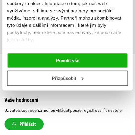
soubory cookies.
Informace o tom, jak náš web
tomto žánru.
využíváme, sdílíme se svými partnery pro sociální
Ke stažení
média, inzerci a analýzy.
Partneři mohou zkombinovat
tyto údaje s dalšími informacemi, které jim byly
poskytnuty, nebo které poté následovaly, že používáte
Obsah.pdf
Ukázka.pdf
PDF
PDF
jejich služby.
Povolit vše
HODNOCENÍ ČTENÁŘŮ
Přizpůsobit
V současné době nejsou vytvořena žádná uživatelská hodnocení.
Vaše hodnocení
Uživatelskou recenzi mohou vkládat pouze registrovaní uživatelé
Přihlásit