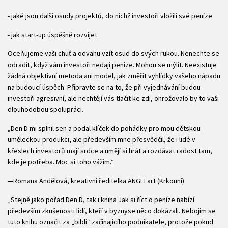
- jaké jsou další osudy projektů, do nichž investoři vložili své peníze
- jak start-up úspěšně rozvíjet
Oceňujeme vaši chuť a odvahu vzít osud do svých rukou. Nenechte se
odradit, když vám investoři nedají peníze. Mohou se mýlit. Neexistuje
žádná objektivní metoda ani model, jak změřit vyhlídky vašeho nápadu
na budoucí úspěch. Připravte se na to, že při vyjednávání budou
investoři agresivní, ale nechtějí vás tlačit ke zdi, ohrožovalo by to vaši
dlouhodobou spolupráci.
„Den D mi splnil sen a podal klíček do pohádky pro mou dětskou
uměleckou produkci, ale především mne přesvědčil, že i lidé v
křeslech investorů mají srdce a umějí si hrát a rozdávat radost tam,
kde je potřeba. Moc si toho vážím.“
—Romana Andělová, kreativní ředitelka ANGELart (Krkouni)
„Stejně jako pořad Den D, tak i kniha Jak si říct o peníze nabízí
především zkušenosti lidí, kteří v byznyse něco dokázali. Nebojím se
tuto knihu označit za „bibli“ začínajícího podnikatele, protože pokud