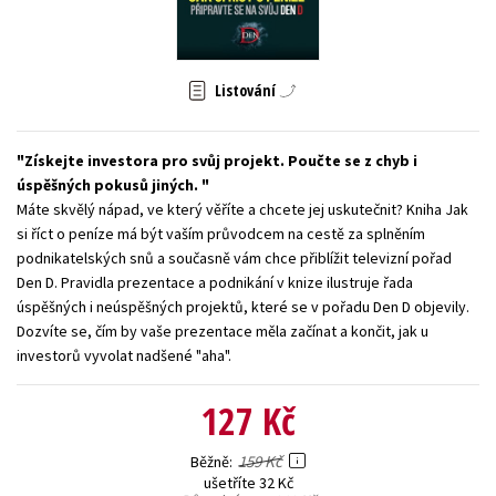
Young adult (SK)
Zahraniční literatura
Zdraví a životní styl
Všechny tituly
Listování
Získejte investora pro svůj projekt. Poučte se z chyb i
úspěšných pokusů jiných.
Máte skvělý nápad, ve který věříte a chcete jej uskutečnit? Kniha Jak
si říct o peníze má být vaším průvodcem na cestě za splněním
podnikatelských snů a současně vám chce přiblížit televizní pořad
Den D. Pravidla prezentace a podnikání v knize ilustruje řada
úspěšných i neúspěšných projektů, které se v pořadu Den D objevily.
Dozvíte se, čím by vaše prezentace měla začínat a končit, jak u
investorů vyvolat nadšené "aha".
127 Kč
159 Kč
Běžně
ušetříte 32 Kč