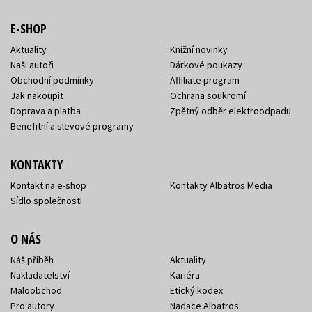
E-SHOP
Aktuality
Knižní novinky
Naši autoři
Dárkové poukazy
Obchodní podmínky
Affiliate program
Jak nakoupit
Ochrana soukromí
Doprava a platba
Zpětný odběr elektroodpadu
Benefitní a slevové programy
KONTAKTY
Kontakt na e-shop
Kontakty Albatros Media
Sídlo společnosti
O NÁS
Náš příběh
Aktuality
Nakladatelství
Kariéra
Maloobchod
Etický kodex
Pro autory
Nadace Albatros