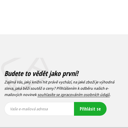
Budete to vědět jako první!
Zajímá Vás, jaký knižní hit právě vychází, na jaké zboží je výhodná
sleva, jaká běží soutěž o ceny? Přihlášením k odběru našich e-
mailových novinek
souhlasíte se zpracováním osobních údajů
.
Vaše e-
Vaše e-
Přihlásit se
mailová
mailová
Vaše e-mailová adresa
adresa
adresa