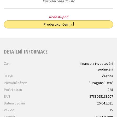
Původní cena
369 Kč
Nedostupné
Prodej ukončen
DETAILNÍ INFORMACE
Žánr
finance a investování
podnikání
Jazyk
čeština
Původní název
"Dragons´Den"
Počet stran
248
EAN
9788025133507
Datum vydání
26.04.2011
Věk od
15
Formát
167x225 mm