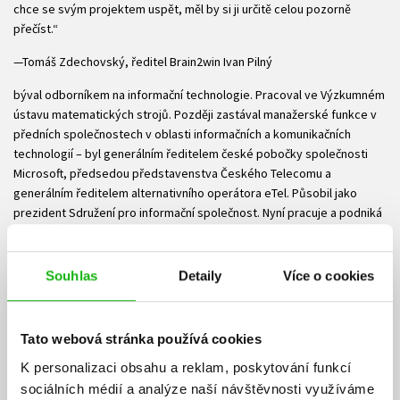
chce se svým projektem uspět, měl by si ji určitě celou pozorně
přečíst.“
—Tomáš Zdechovský, ředitel Brain2win Ivan Pilný
býval odborníkem na informační technologie. Pracoval ve Výzkumném
ústavu matematických strojů. Později zastával manažerské funkce v
předních společnostech v oblasti informačních a komunikačních
technologií – byl generálním ředitelem české pobočky společnosti
Microsoft, předsedou představenstva Českého Telecomu a
generálním ředitelem alternativního operátora eTel. Působil jako
prezident Sdružení pro informační společnost. Nyní pracuje a podniká
jako konzultant. Současně je prezidentem Tuesday Business Network.
Vladimír Forst
Souhlas
Detaily
Více o cookies
vystudoval FAMU. Věnuje se režii a produkování televizních pořadů.
Začínal se zábavnými a hudebními pořady (Eso, Runway Party, Caruso
show, Hvězdy u piana) a v posledních letech se soustřeďuje
Tato webová stránka používá cookies
především na televizní reality show (Česko hledá Superstar, Big
K personalizaci obsahu a reklam, poskytování funkcí
Brother bez cenzury, X- Factor). Pořad České televize Den D
sociálních médií a analýze naší návštěvnosti využíváme
(Dragon’s Den) je zatím nejrozsáhlejším a komplexnějším projektem v