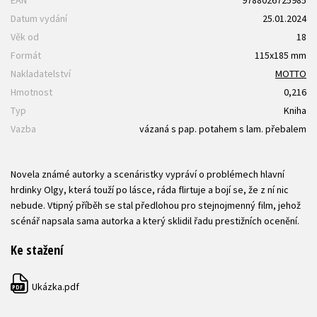
EAN
9788026725985
Datum vydání
25.01.2024
Věk od
18
Formát
115x185 mm
Nakladatelství
MOTTO
Hmotnost
0,216
Typ
Kniha
Vazba
vázaná s pap. potahem s lam. přebalem
Novela známé autorky a scenáristky vypráví o problémech hlavní
hrdinky Olgy, která touží po lásce, ráda flirtuje a bojí se, že z ní nic
nebude. Vtipný příběh se stal předlohou pro stejnojmenný film, jehož
scénář napsala sama autorka a který sklidil řadu prestižních ocenění.
Ke stažení
Ukázka.pdf
PDF