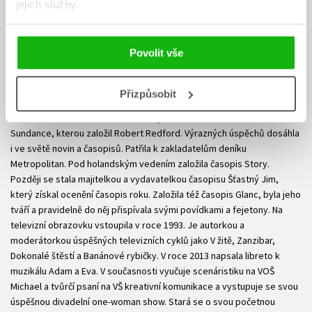
jejich služby.
ukrajinskému básníkovi a české učitelce. Vystudovala FAMU, obor
scenáristika a dramaturgie, napsala asi dvacet televizních komedií,
nejznámější z nich byla komedie
Sardinky aneb Život jedné rodinky
,
Povolit vše
příběh na motivy Saroyanovy povídky
Románek se vším možným
nebo dětská televizní hra
Róza, strážné strašidlo
. Je autorkou i
filmových scénářů. Mezi její nejúspěšnější filmy patří kultovní komedie
Přizpůsobit
Vrať se do hrobu
, komedie
Můj hříšný muž
,
Evo, vdej se
a
Díky za
každé nové ráno
. Za tento scénář byla oceněna i americkou nadací
Sundance, kterou založil Robert Redford. Výrazných úspěchů dosáhla
i ve světě novin a časopisů. Patřila k zakladatelům deníku
Metropolitan. Pod holandským vedením založila časopis Story.
Později se stala majitelkou a vydavatelkou časopisu Šťastný Jim,
který získal ocenění časopis roku. Založila též časopis Glanc, byla jeho
tváří a pravidelně do něj přispívala svými povídkami a fejetony. Na
televizní obrazovku vstoupila v roce 1993. Je autorkou a
moderátorkou úspěšných televizních cyklů jako V žitě, Zanzibar,
Dokonalé štěstí a Banánové rybičky. V roce 2013 napsala libreto k
muzikálu Adam a Eva. V současnosti vyučuje scenáristiku na VOŠ
Michael a tvůrčí psaní na VŠ kreativní komunikace a vystupuje se svou
úspěšnou divadelní one-woman show. Stará se o svou početnou