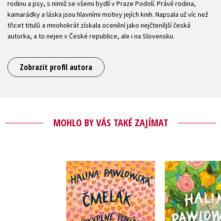
rodinu a psy, s nimiž se všemi bydlí v Praze Podolí. Právě rodina,
kamarádky a láska jsou hlavními motivy jejích knih. Napsala už víc než
třicet titulů a mnohokrát získala ocenění jako nejčtenější česká
autorka, a to nejen v České republice, ale i na Slovensku.
Zobrazit profil autora
MOHLO BY VÁS TAKÉ ZAJÍMAT
Čmelák - Láskyplné
Halina Paw
povídky
Diář 2
Halina Pawlowská
Halina Pa