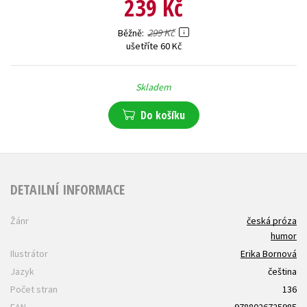
239 Kč
299 Kč
Běžně
ušetříte 60 Kč
Skladem
Do košíku
DETAILNÍ INFORMACE
Žánr
česká próza
humor
Ilustrátor
Erika Bornová
Jazyk
čeština
Počet stran
136