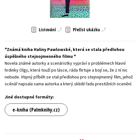
Young adult (SK)
Zahraniční literatura
Zdraví a životní styl
Všechny tituly
Listování
Přečíst ukázku
Známá kniha Haliny Pawlowské, která se stala předlohou
úspěšného stejnojmenného filmu
Novela známé autorky a scenáristky vypráví o problémech hlavní
hrdinky Olgy, která touží po lásce, ráda flirtuje a bojí se, že z ní nic
nebude. Vtipný příběh se stal předlohou pro stejnojmenný film, jehož
scénář napsala sama autorka a který sklidil řadu prestižních ocenění.
Jiné dostupné formáty:
e-kniha (Palmknihy.cz)