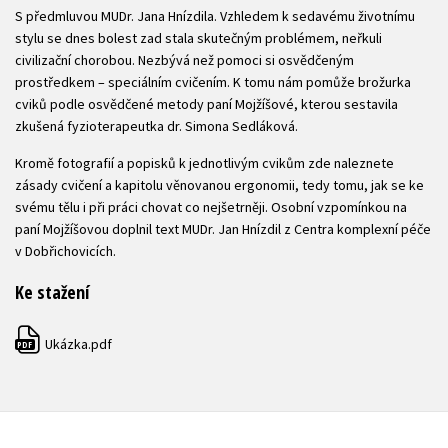
S předmluvou MUDr. Jana Hnízdila. Vzhledem k sedavému životnímu
stylu se dnes bolest zad stala skutečným problémem, neřkuli
civilizační chorobou. Nezbývá než pomoci si osvědčeným
prostředkem – speciálním cvičením. K tomu nám pomůže brožurka
cviků podle osvědčené metody paní Mojžíšové, kterou sestavila
zkušená fyzioterapeutka dr. Simona Sedláková.
Kromě fotografií a popisků k jednotlivým cvikům zde naleznete
zásady cvičení a kapitolu věnovanou ergonomii, tedy tomu, jak se ke
svému tělu i při práci chovat co nejšetrněji. Osobní vzpomínkou na
paní Mojžíšovou doplnil text MUDr. Jan Hnízdil z Centra komplexní péče
v Dobřichovicích.
Ke stažení
Ukázka.pdf
PDF