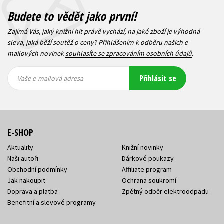
Budete to vědět jako první!
Zajímá Vás, jaký knižní hit právě vychází, na jaké zboží je výhodná
sleva, jaká běží soutěž o ceny? Přihlášením k odběru našich e-
mailových novinek
souhlasíte se zpracováním osobních údajů
.
Vaše e-
Vaše e-
Přihlásit se
mailová
mailová
Vaše e-mailová adresa
adresa
adresa
E-SHOP
Aktuality
Knižní novinky
Naši autoři
Dárkové poukazy
Obchodní podmínky
Affiliate program
Jak nakoupit
Ochrana soukromí
Doprava a platba
Zpětný odběr elektroodpadu
Benefitní a slevové programy