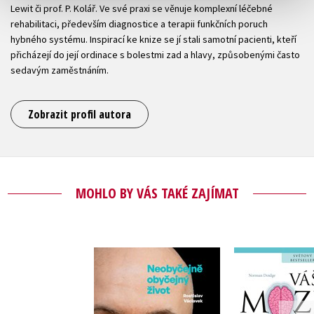
Lewit či prof. P. Kolář. Ve své praxi se věnuje komplexní léčebné
rehabilitaci, především diagnostice a terapii funkčních poruch
hybného systému. Inspirací ke knize se jí stali samotní pacienti, kteří
přicházejí do její ordinace s bolestmi zad a hlavy, způsobenými často
sedavým zaměstnáním.
Zobrazit profil autora
MOHLO BY VÁS TAKÉ ZAJÍMAT
Neobyčejně
Váš mozek s
obyčejný život
uzdra
,
Rostislav Václavek
Norman Doid
Marie Horovitzová