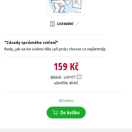
Young adult (SK)
Zahraniční literatura
Zdraví a životní styl
Všechny tituly
Listování
Zásady správného cvičení
Rady, jak se ke svému tělu i při práci chovat co nejšetrněji
159 Kč
199 Kč
Běžně
ušetříte 40 Kč
Skladem
Do košíku