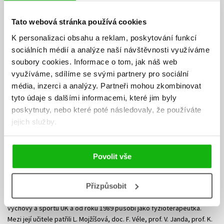
Tato webová stránka používá cookies
K personalizaci obsahu a reklam, poskytování funkcí
sociálních médií a analýze naší návštěvnosti využíváme
soubory cookies.
Informace o tom, jak náš web
využíváme, sdílíme se svými partnery pro sociální
média, inzerci a analýzy.
Partneři mohou zkombinovat
tyto údaje s dalšími informacemi, které jim byly
poskytnuty, nebo které poté následovaly, že používáte
jejich služby.
Povolit vše
Simona Sedláková
Přizpůsobit
Simona Sedláková vystudovala fyzioterapii na Fakultě tělesné
výchovy a sportu UK a od roku 1989 působí jako fyzioterapeutka.
Mezi její učitele patřili L. Mojžíšová, doc. F. Véle, prof. V. Janda, prof. K.