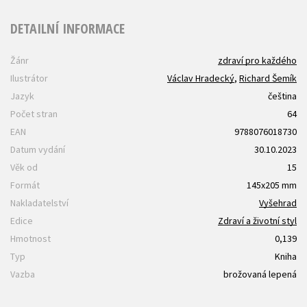
DETAILNÍ INFORMACE
Žánr
zdraví pro každého
Ilustrátor
Václav Hradecký
,
Richard Šemík
Jazyk
čeština
Počet stran
64
EAN
9788076018730
Datum vydání
30.10.2023
Věk od
15
Formát
145x205 mm
Nakladatelství
Vyšehrad
Edice
Zdraví a životní styl
Hmotnost
0,139
Typ
Kniha
Vazba
brožovaná lepená