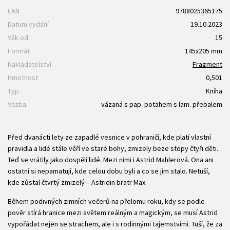
EAN
9788025365175
Datum vydání
19.10.2023
Věk od
15
Formát
145x205 mm
Nakladatelství
Fragment
Hmotnost
0,501
Typ
Kniha
Vazba
vázaná s pap. potahem s lam. přebalem
Před dvanácti lety ze zapadlé vesnice v pohraničí, kde platí vlastní
pravidla a lidé stále věří ve staré bohy, zmizely beze stopy čtyři děti.
Teď se vrátily jako dospělí lidé. Mezi nimi i Astrid Mahlerová. Ona ani
ostatní si nepamatují, kde celou dobu byli a co se jim stalo. Netuší,
kde zůstal čtvrtý zmizelý – Astridin bratr Max.
Během podivných zimních večerů na přelomu roku, kdy se podle
pověr stírá hranice mezi světem reálným a magickým, se musí Astrid
vypořádat nejen se strachem, ale i s rodinnými tajemstvími. Tuší, že za