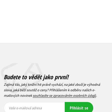
Budete to vědět jako první!
Zajímá Vás, jaký knižní hit právě vychází, na jaké zboží je výhodná
sleva, jaká běží soutěž o ceny? Přihlášením k odběru našich e-
mailových novinek
souhlasíte se zpracováním osobních údajů
.
Vaše e-
Vaše e-
Přihlásit se
mailová
mailová
Vaše e-mailová adresa
adresa
adresa