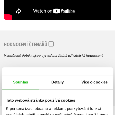
HODNOCENÍ ČTENÁŘŮ
V současné době nejsou vytvořena žádná uživatelská hodnocení.
Vaše hodnocení
Uživatelskou recenzi mohou vkládat pouze registrovaní uživatelé
Souhlas
Detaily
Více o cookies
Přihlásit
Tato webová stránka používá cookies
K personalizaci obsahu a reklam, poskytování funkcí
AUTOR KNIHY
sociálních médií a analýze naší návštěvnosti využíváme