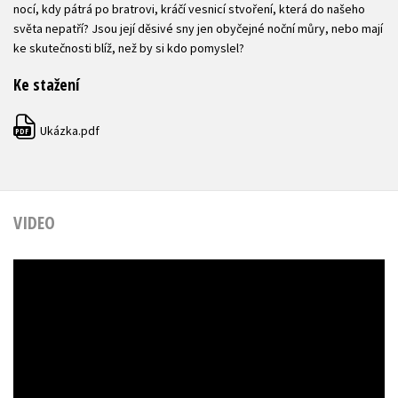
nocí, kdy pátrá po bratrovi, kráčí vesnicí stvoření, která do našeho
světa nepatří? Jsou její děsivé sny jen obyčejné noční můry, nebo mají
ke skutečnosti blíž, než by si kdo pomyslel?
Ke stažení
Ukázka.pdf
PDF
VIDEO