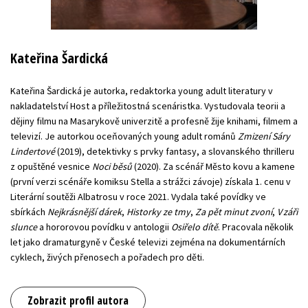
Kateřina Šardická
Kateřina Šardická je autorka, redaktorka young adult literatury v
nakladatelství Host a příležitostná scenáristka. Vystudovala teorii a
dějiny filmu na Masarykově univerzitě a profesně žije knihami, filmem a
televizí. Je autorkou oceňovaných young adult románů
Zmizení Sáry
Lindertové
(2019), detektivky s prvky fantasy, a slovanského thrilleru
z opuštěné vesnice
Noci běsů
(2020). Za scénář Město kovu a kamene
(první verzi scénáře komiksu Stella a strážci závoje) získala 1. cenu v
Literární soutěži Albatrosu v roce 2021. Vydala také povídky ve
sbírkách
Nejkrásnější dárek
,
Historky ze tmy
,
Za pět minut zvoní
,
V záři
slunce
a hororovou povídku v antologii
Osiřelo dítě
. Pracovala několik
let jako dramaturgyně v České televizi zejména na dokumentárních
cyklech, živých přenosech a pořadech pro děti.
Zobrazit profil autora