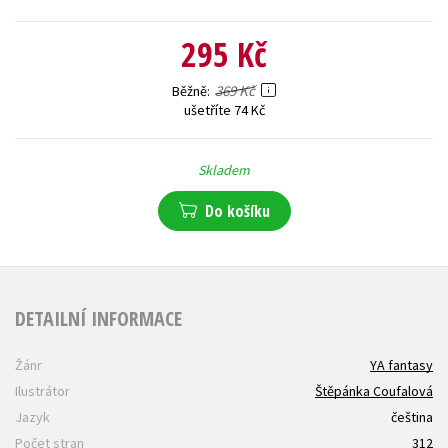
295 Kč
369 Kč
Běžně
ušetříte 74 Kč
Skladem
Do košíku
DETAILNÍ INFORMACE
Žánr
YA fantasy
Ilustrátor
Štěpánka Coufalová
Jazyk
čeština
Počet stran
312