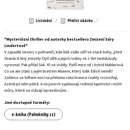
Young adult (SK)
Zahraniční literatura
Zdraví a životní styl
Listování
Přečíst ukázku
Všechny tituly
Mysteriózní thriller od autorky bestselleru Zmizení Sáry
Lindertové
V zapadlé vesnici v pohraničí, kde lidé stále věří ve staré bohy, před
dvanácti lety zmizely čtyři děti a jejich rodiny se s tím nedokázaly
vyrovnat. Pak přišel šok: tři se vrátily. Patří mezi ně i Astrid Mahlerová.
Co se ale stalo s jejím bratrem Maxem, který tolik štěstí neměl?
Zatímco se během nocí na přelomu roku hranice reality rozostřují,
Astrid po něm pátrá. A na povrch vyplouvají rodinná tajemství i noční
můry, které se stávají opravdovými...
Jiné dostupné formáty:
e-kniha (Palmknihy.cz)