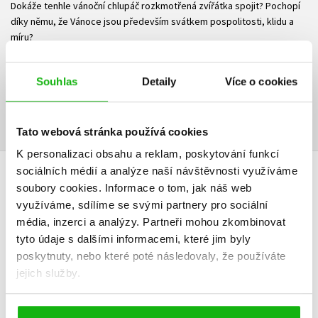
Dokáže tenhle vánoční chlupáč rozkmotřená zvířátka spojit? Pochopí
díky němu, že Vánoce jsou především svátkem pospolitosti, klidu a
míru?
Ke stažení
Souhlas
Detaily
Více o cookies
Ukázka.pdf
PDF
Tato webová stránka používá cookies
K personalizaci obsahu a reklam, poskytování funkcí
sociálních médií a analýze naší návštěvnosti využíváme
HODNOCENÍ ČTENÁŘŮ
soubory cookies.
Informace o tom, jak náš web
využíváme, sdílíme se svými partnery pro sociální
V současné době nejsou vytvořena žádná uživatelská hodnocení.
média, inzerci a analýzy.
Partneři mohou zkombinovat
tyto údaje s dalšími informacemi, které jim byly
Vaše hodnocení
poskytnuty, nebo které poté následovaly, že používáte
jejich služby.
Uživatelskou recenzi mohou vkládat pouze registrovaní uživatelé
Přihlásit