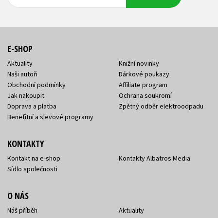
adresa
adresa
E-SHOP
Aktuality
Knižní novinky
Naši autoři
Dárkové poukazy
Obchodní podmínky
Affiliate program
Jak nakoupit
Ochrana soukromí
Doprava a platba
Zpětný odběr elektroodpadu
Benefitní a slevové programy
KONTAKTY
Kontakt na e-shop
Kontakty Albatros Media
Sídlo společnosti
O NÁS
Náš příběh
Aktuality