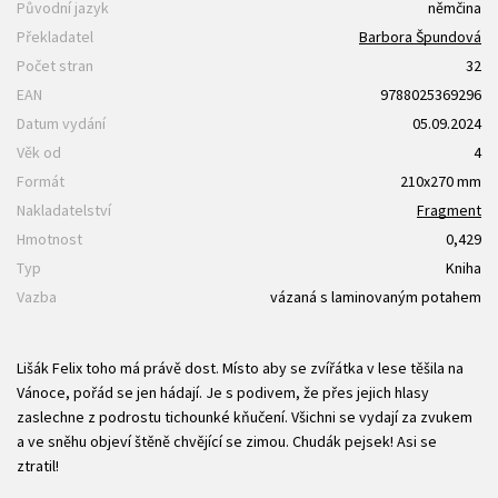
Původní jazyk
němčina
Překladatel
Barbora Špundová
Počet stran
32
EAN
9788025369296
Datum vydání
05.09.2024
Věk od
4
Formát
210x270 mm
Nakladatelství
Fragment
Hmotnost
0,429
Typ
Kniha
Vazba
vázaná s laminovaným potahem
Lišák Felix toho má právě dost. Místo aby se zvířátka v lese těšila na
Vánoce, pořád se jen hádají. Je s podivem, že přes jejich hlasy
zaslechne z podrostu tichounké kňučení. Všichni se vydají za zvukem
a ve sněhu objeví štěně chvějící se zimou. Chudák pejsek! Asi se
ztratil!