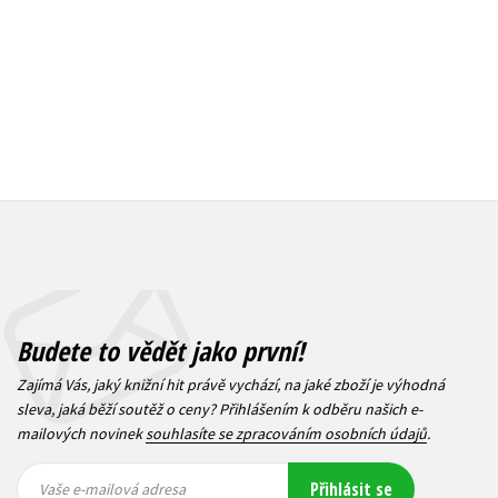
Budete to vědět jako první!
Zajímá Vás, jaký knižní hit právě vychází, na jaké zboží je výhodná
sleva, jaká běží soutěž o ceny? Přihlášením k odběru našich e-
mailových novinek
souhlasíte se zpracováním osobních údajů
.
Vaše e-
Vaše e-
Přihlásit se
mailová
mailová
Vaše e-mailová adresa