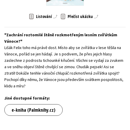
Young adult (SK)
Zahraniční literatura
Zdraví a životní styl
Listování
Přečíst ukázku
Všechny tituly
Zachrání roztomilé štěně rozkmotřeným lesním zvířátkům
Vánoce?
Lišák Felix toho má právě dost. Místo aby se zvířátka v lese těšila na
Vánoce, pořád se jen hádají. Je s podivem, že přes jejich hlasy
zaslechne z podrostu tichounké kňučení. Všichni se vydají za zvukem
a ve sněhu objeví štěně chvějící se zimou. Chudák pejsek! Asi se
ztratil! Dokáže tenhle vánoční chlupáč rozkmotřená zvířátka spojit?
Pochopí díky němu, že Vánoce jsou především svátkem pospolitosti,
klidu a míru?
Jiné dostupné formáty:
e-kniha (Palmknihy.cz)