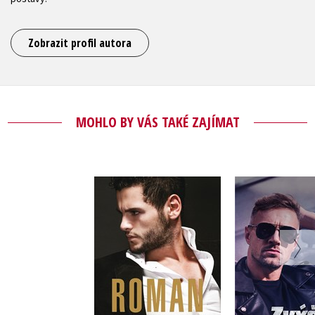
Zobrazit profil autora
MOHLO BY VÁS TAKÉ ZAJÍMAT
Roman
Zvýšit ry
Melanie Moreland
Melanie M
Do košík