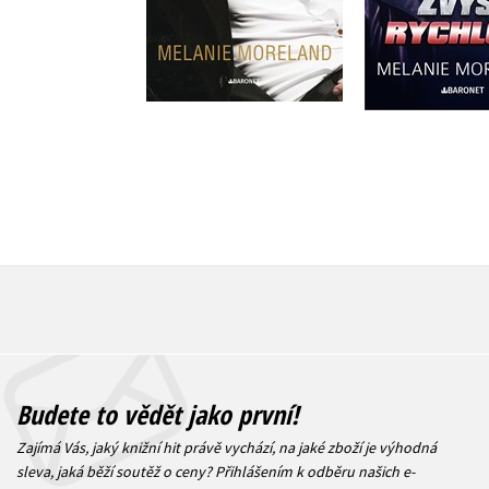
Do košíku
359 Kč
4
359 Kč
449 Kč
Budete to vědět jako první!
Zajímá Vás, jaký knižní hit právě vychází, na jaké zboží je výhodná
sleva, jaká běží soutěž o ceny? Přihlášením k odběru našich e-