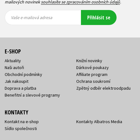
mailových novinek
souhlasíte se zpracováním osobních údajů
.
Vaše e-
Vaše e-
Přihlásit se
mailová
mailová
Vaše e-mailová adresa
adresa
adresa
E-SHOP
Aktuality
Knižní novinky
Naši autoři
Dárkové poukazy
Obchodní podmínky
Affiliate program
Jak nakoupit
Ochrana soukromí
Doprava a platba
Zpětný odběr elektroodpadu
Benefitní a slevové programy
KONTAKTY
Kontakt na e-shop
Kontakty Albatros Media
Sídlo společnosti