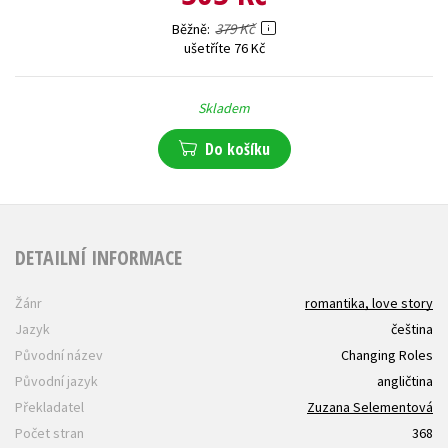
379 Kč
Běžně
ušetříte 76 Kč
Skladem
Do košíku
DETAILNÍ INFORMACE
Žánr
romantika, love story
Jazyk
čeština
Původní název
Changing Roles
Původní jazyk
angličtina
Překladatel
Zuzana Selementová
Počet stran
368