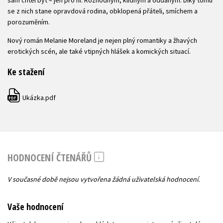
sám chtěl být – jen pro ni. Rozhodným, klidným a oddaným. Díky tomu
se z nich stane opravdová rodina, obklopená přáteli, smíchem a
porozuměním.
Nový román Melanie Moreland je nejen plný romantiky a žhavých
erotických scén, ale také vtipných hlášek a komických situací.
Ke stažení
Ukázka.pdf
PDF
HODNOCENÍ ČTENÁŘŮ
V současné době nejsou vytvořena žádná uživatelská hodnocení.
Vaše hodnocení