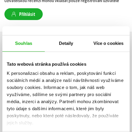
Uživatelskou recenzi mohou vkládat pouze registrovaní uživatelé
Přihlásit
AUTOR KNIHY
Souhlas
Detaily
Více o cookies
Tato webová stránka používá cookies
K personalizaci obsahu a reklam, poskytování funkcí
sociálních médií a analýze naší návštěvnosti využíváme
soubory cookies.
Informace o tom, jak náš web
využíváme, sdílíme se svými partnery pro sociální
média, inzerci a analýzy.
Partneři mohou zkombinovat
tyto údaje s dalšími informacemi, které jim byly
poskytnuty, nebo které poté následovaly, že používáte
jejich služby.