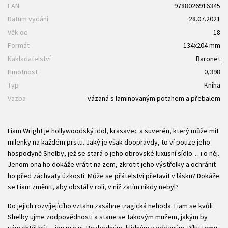
EAN
9788026916345
Datum vydání
28.07.2021
Věk od
18
Formát
134x204 mm
Nakladatelství
Baronet
Hmotnost
0,398
Typ
Kniha
Vazba
vázaná s laminovaným potahem a přebalem
Liam Wright je hollywoodský idol, krasavec a suverén, který může mít
milenky na každém prstu. Jaký je však doopravdy, to ví pouze jeho
hospodyně Shelby, jež se stará o jeho obrovské luxusní sídlo… i o něj.
Jenom ona ho dokáže vrátit na zem, zkrotit jeho výstřelky a ochránit
ho před záchvaty úzkosti. Může se přátelství přetavit v lásku? Dokáže
se Liam změnit, aby obstál v roli, v níž zatím nikdy nebyl?
Do jejich rozvíjejícího vztahu zasáhne tragická nehoda. Liam se kvůli
Shelby ujme zodpovědnosti a stane se takovým mužem, jakým by