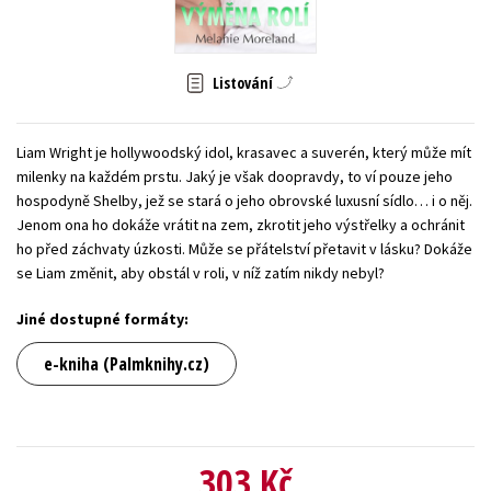
Young adult (SK)
Zahraniční literatura
Zdraví a životní styl
Všechny tituly
Listování
Liam Wright je hollywoodský idol, krasavec a suverén, který může mít
milenky na každém prstu. Jaký je však doopravdy, to ví pouze jeho
hospodyně Shelby, jež se stará o jeho obrovské luxusní sídlo… i o něj.
Jenom ona ho dokáže vrátit na zem, zkrotit jeho výstřelky a ochránit
ho před záchvaty úzkosti. Může se přátelství přetavit v lásku? Dokáže
se Liam změnit, aby obstál v roli, v níž zatím nikdy nebyl?
Jiné dostupné formáty:
e-kniha (Palmknihy.cz)
303 Kč