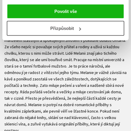
Povolit vše
Melanie Moreland
Přizpůsobit
Melanie Moreland žije už víc než šestadvacet let se svým milovaným
manželem šťastným a spokojeným životem v poklidné oblasti Ontaria.
Ze všeho nejvíc si považuje svých přátel a rodiny a užívá si každou
chvilku, kterou s nimi může strávit. Lidé Melanii znají jako tichého
člověka, který se ale umí bouřlivě smát. Pracuje na místní univerzitě a
stará se o tamní fotbalové mužstvo. Je to práce náročná, ale
odměnou jí je radost z vítězství jejího týmu. Melanie je vážně závislá na
kávě a poněkud zaostalá ve všech záležitostech, dotýkajících se
počítačů a techniky. Zato miluje pečení a vaření a nadšeně sbírá nové
recepty. Ráda pořádá večeře a večírky a miluje cestování jak doma,
tak v cizině. Přesto je přesvědčená, že nejlepší částí každé cesty je
návrat domů. Melanie si potrpí na dobré romantické příběhy s
kvalitními zápletkami, ale pevně věří ve šťastné konce. Pokud není
zabraná do nějaké knihy, sklání se nad klávesnicí, často s velkou
sklenicí vína, a zuřivě vyťukává originální příběhy, které jí diktují její
postavy.