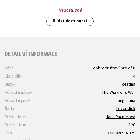
Nedostupné
Hlídat dostupnost
DETAILNÍ INFORMACE
Žánr
dobrodružství pro děti
Číslo dílu
4
Jazyk
čeština
Původní název
The Wizard´s War
Původní jazyk
angličtina
Řada
Lovci klíčů
Překladatel
Jana Pacnerová
Počet stran
120
EAN
9788026907329