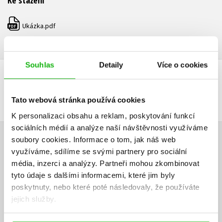
Ke stažení
Ukázka.pdf
PDF
Souhlas
Detaily
Více o cookies
DALŠÍ TITULY Z ŘADY "LOVCI KLÍČŮ"
Tato webová stránka používá cookies
K personalizaci obsahu a reklam, poskytování funkcí
sociálních médií a analýze naší návštěvnosti využíváme
soubory cookies.
Informace o tom, jak náš web
HODNOCENÍ ČTENÁŘŮ
využíváme, sdílíme se svými partnery pro sociální
média, inzerci a analýzy.
Partneři mohou zkombinovat
V současné době nejsou vytvořena žádná uživatelská hodnocení.
tyto údaje s dalšími informacemi, které jim byly
poskytnuty, nebo které poté následovaly, že používáte
Vaše hodnocení
jejich služby.
Uživatelskou recenzi mohou vkládat pouze registrovaní uživatelé