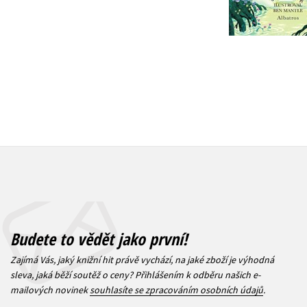
263 Kč
359 Kč
329 Kč
4
Budete to vědět jako první!
Zajímá Vás, jaký knižní hit právě vychází, na jaké zboží je výhodná
sleva, jaká běží soutěž o ceny? Přihlášením k odběru našich e-
mailových novinek
souhlasíte se zpracováním osobních údajů
.