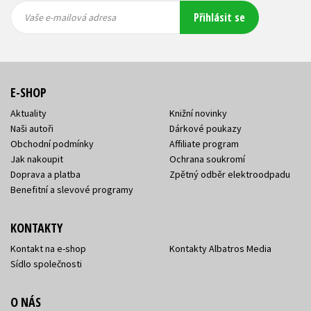
Vaše e-
Vaše e-
Přihlásit se
mailová
mailová
Vaše e-mailová adresa
adresa
adresa
E-SHOP
Aktuality
Knižní novinky
Naši autoři
Dárkové poukazy
Obchodní podmínky
Affiliate program
Jak nakoupit
Ochrana soukromí
Doprava a platba
Zpětný odběr elektroodpadu
Benefitní a slevové programy
KONTAKTY
Kontakt na e-shop
Kontakty Albatros Media
Sídlo společnosti
O NÁS