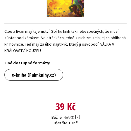
Young adult (SK)
Zahraniční literatura
Zdraví a životní styl
Všechny tituly
Cleo a Evan mají tajemství. Sbírku knih tak nebezpečných, že musí
zůstat pod zámkem. Ve stránkách jedné z nich zmizela jejich oblíbená
knihovnice. Teď mají za úkol najít klíč, který ji osvobodí. VÁLKA V
KRÁLOVSTVÍ KOUZEL!
Jiné dostupné formáty:
e-kniha (Palmknihy.cz)
39 Kč
49 Kč
Běžně
ušetříte 10 Kč