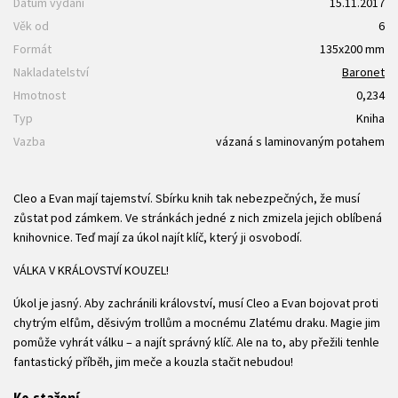
Datum vydání
15.11.2017
Věk od
6
Formát
135x200 mm
Nakladatelství
Baronet
Hmotnost
0,234
Typ
Kniha
Vazba
vázaná s laminovaným potahem
Cleo a Evan mají tajemství. Sbírku knih tak nebezpečných, že musí
zůstat pod zámkem. Ve stránkách jedné z nich zmizela jejich oblíbená
knihovnice. Teď mají za úkol najít klíč, který ji osvobodí.
VÁLKA V KRÁLOVSTVÍ KOUZEL!
Úkol je jasný. Aby zachránili království, musí Cleo a Evan bojovat proti
chytrým elfům, děsivým trollům a mocnému Zlatému draku. Magie jim
pomůže vyhrát válku – a najít správný klíč. Ale na to, aby přežili tenhle
fantastický příběh, jim meče a kouzla stačit nebudou!