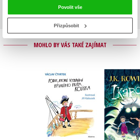
Povolit vše
Přihlásit
Přizpůsobit
MOHLO BY VÁS TAKÉ ZAJÍMAT
Ikabog s il
Podivuhodné
Bena M
vyprávění bývalého
piráta Kolíska
J.K. Row
Václav Čtvrtek
Do košíku
Do košík