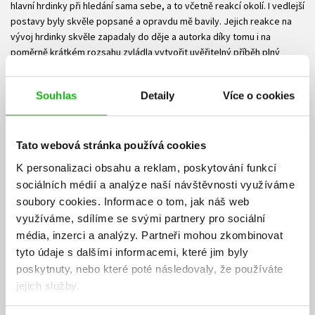
hlavní hrdinky při hledání sama sebe, a to včetně reakcí okolí. I vedlejší
postavy byly skvěle popsané a opravdu mě bavily. Jejich reakce na
vývoj hrdinky skvěle zapadaly do děje a autorka díky tomu i na
poměrně krátkém rozsahu zvládla vytvořit uvěřitelný příběh plný
emocí. Navíc ten zvrat na konci byl naprosto dokonalý. Čekala jsem
hodně, ale něco takového ani omylem. Takže za mě opravdu velké
Souhlas
Detaily
Více o cookies
doporučení a já jsem velmi zvědavá na další díl.
Tato webová stránka používá cookies
Veronika Vášová
K personalizaci obsahu a reklam, poskytování funkcí
07.10.2024
sociálních médií a analýze naší návštěvnosti využíváme
Kniha čtena v rámci spolupráce s Albatros Media. Uff, tahle knížka vám
soubory cookies.
Informace o tom, jak náš web
zlomí srdce. Je to všechno psané tak syrově a hluboce a velmi
využíváme, sdílíme se svými partnery pro sociální
uvěřitelně. Do všech hlavních postav se tak dokážete bez problému
média, inzerci a analýzy.
Partneři mohou zkombinovat
vcítit a chápat, proč jednají tak, jak jednají (je to YA, ale i tak!).
tyto údaje s dalšími informacemi, které jim byly
Jaymerson chce po setkání se smrtí naplno žít a přestává být
poskytnuty, nebo které poté následovaly, že používáte
povrchní a nevinnou dívenkou, která je radši zticha. Najednou se
jejich služby.
nebojí projevit svůj názor, a stát si za ním. Velmi čtivá a témeř
neodložitelná knížka s těžkými tématy jako ztráta milovaného,