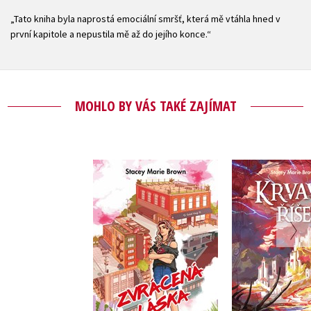
„Tato kniha byla naprostá emociální smršť, která mě vtáhla hned v
první kapitole a nepustila mě až do jejího konce.“
MOHLO BY VÁS TAKÉ ZAJÍMAT
Zvrácená láska
Krvavá 
Stacey Marie Brown
Stacey Mar
Do košíku
Do košík