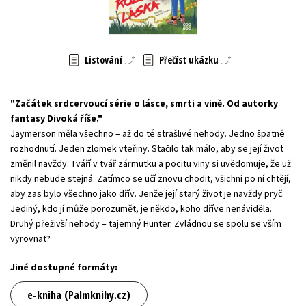
Young adult (SK)
Zahraniční literatura
Zdraví a životní styl
Všechny tituly
Listování
Přečíst ukázku
Začátek srdcervoucí série o lásce, smrti a vině. Od autorky
fantasy Divoká říše.
Jaymerson měla všechno – až do té strašlivé nehody. Jedno špatné
rozhodnutí. Jeden zlomek vteřiny. Stačilo tak málo, aby se její život
změnil navždy. Tváří v tvář zármutku a pocitu viny si uvědomuje, že už
nikdy nebude stejná. Zatímco se učí znovu chodit, všichni po ní chtějí,
aby zas bylo všechno jako dřív. Jenže její starý život je navždy pryč.
Jediný, kdo jí může porozumět, je někdo, koho dříve nenáviděla.
Druhý přeživší nehody – tajemný Hunter. Zvládnou se spolu se vším
vyrovnat?
Jiné dostupné formáty:
e-kniha (Palmknihy.cz)