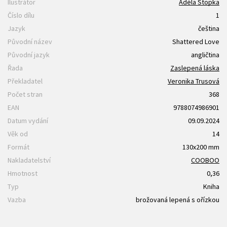
Ilustrátor
Adéla Stopka
Číslo dílu
1
Jazyk
čeština
Původní název
Shattered Love
Původní jazyk
angličtina
Řada
Zaslepená láska
Překladatel
Veronika Trusová
Počet stran
368
EAN
9788074986901
Datum vydání
09.09.2024
Věk od
14
Formát
130x200 mm
Nakladatelství
COOBOO
Hmotnost
0,36
Typ
Kniha
Vazba
brožovaná lepená s ořízkou