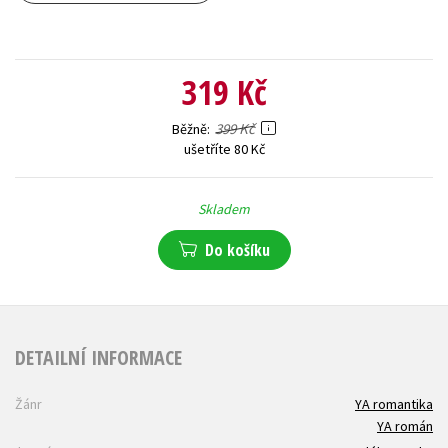
319 Kč
399 Kč
Běžně
ušetříte 80 Kč
Skladem
Do košíku
DETAILNÍ INFORMACE
Žánr
YA romantika
YA román