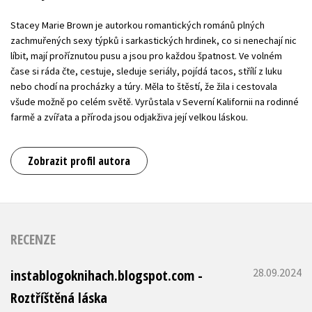
Stacey Marie Brown je autorkou romantických románů plných
zachmuřených sexy týpků i sarkastických hrdinek, co si nenechají nic
líbit, mají proříznutou pusu a jsou pro každou špatnost. Ve volném
čase si ráda čte, cestuje, sleduje seriály, pojídá tacos, střílí z luku
nebo chodí na procházky a túry. Měla to štěstí, že žila i cestovala
všude možně po celém světě. Vyrůstala v Severní Kalifornii na rodinné
farmě a zvířata a příroda jsou odjakživa její velkou láskou.
Zobrazit profil autora
RECENZE
28.09.2024
instablogoknihach.blogspot.com -
Roztříštěná láska