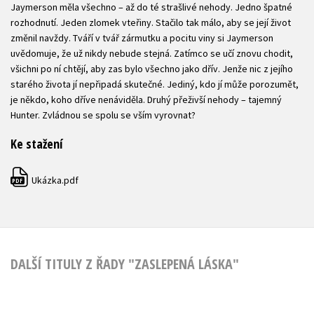
Jaymerson měla všechno – až do té strašlivé nehody. Jedno špatné
rozhodnutí. Jeden zlomek vteřiny. Stačilo tak málo, aby se její život
změnil navždy. Tváří v tvář zármutku a pocitu viny si Jaymerson
uvědomuje, že už nikdy nebude stejná. Zatímco se učí znovu chodit,
všichni po ní chtějí, aby zas bylo všechno jako dřív. Jenže nic z jejího
starého života jí nepřipadá skutečné. Jediný, kdo jí může porozumět,
je někdo, koho dříve nenáviděla. Druhý přeživší nehody – tajemný
Hunter. Zvládnou se spolu se vším vyrovnat?
Ke stažení
Ukázka.pdf
PDF
DALŠÍ TITULY Z ŘADY "ZASLEPENÁ LÁSKA"