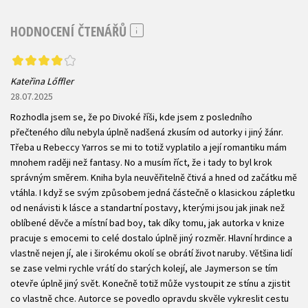
HODNOCENÍ ČTENÁŘŮ
Kateřina Lőffler
28.07.2025
Rozhodla jsem se, že po Divoké říši, kde jsem z posledního
přečteného dílu nebyla úplně nadšená zkusím od autorky i jiný žánr.
Třeba u Rebeccy Yarros se mi to totiž vyplatilo a její romantiku mám
mnohem raději než fantasy. No a musím říct, že i tady to byl krok
správným směrem. Kniha byla neuvěřitelně čtivá a hned od začátku mě
vtáhla. I když se svým způsobem jedná částečně o klasickou zápletku
od nenávisti k lásce a standartní postavy, kterými jsou jak jinak než
oblíbené děvče a místní bad boy, tak díky tomu, jak autorka v knize
pracuje s emocemi to celé dostalo úplně jiný rozměr. Hlavní hrdince a
vlastně nejen jí, ale i širokému okolí se obrátí život naruby. Většina lidí
se zase velmi rychle vrátí do starých kolejí, ale Jaymerson se tím
otevře úplně jiný svět. Konečně totiž může vystoupit ze stínu a zjistit
co vlastně chce. Autorce se povedlo opravdu skvěle vykreslit cestu