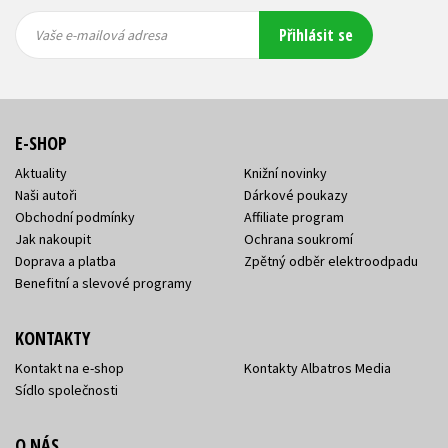
Vaše e-
Vaše e-
Přihlásit se
mailová
mailová
Vaše e-mailová adresa
adresa
adresa
E-SHOP
Aktuality
Knižní novinky
Naši autoři
Dárkové poukazy
Obchodní podmínky
Affiliate program
Jak nakoupit
Ochrana soukromí
Doprava a platba
Zpětný odběr elektroodpadu
Benefitní a slevové programy
KONTAKTY
Kontakt na e-shop
Kontakty Albatros Media
Sídlo společnosti
O NÁS