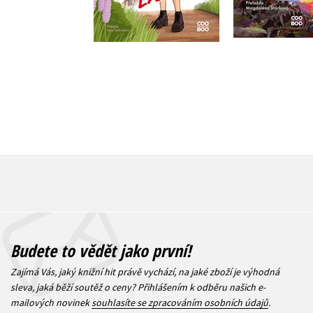
359 Kč
359 Kč
449 Kč
4
Budete to vědět jako první!
Zajímá Vás, jaký knižní hit právě vychází, na jaké zboží je výhodná
sleva, jaká běží soutěž o ceny? Přihlášením k odběru našich e-
mailových novinek
souhlasíte se zpracováním osobních údajů
.