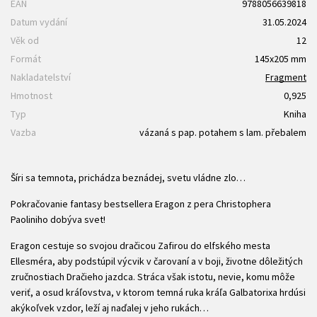
EAN
9788056639818
Datum vydání
31.05.2024
Věk od
12
Formát
145x205 mm
Nakladatelství
Fragment
Hmotnost
0,925
Typ
Kniha
Vazba
vázaná s pap. potahem s lam. přebalem
Šíri sa temnota, prichádza beznádej, svetu vládne zlo…
Pokračovanie fantasy bestsellera Eragon z pera Christophera
Paoliniho dobýva svet!
Eragon cestuje so svojou dračicou Zafirou do elfského mesta
Ellesméra, aby podstúpil výcvik v čarovaní a v boji, životne dôležitých
zručnostiach Dračieho jazdca. Stráca však istotu, nevie, komu môže
veriť, a osud kráľovstva, v ktorom temná ruka kráľa Galbatorixa hrdúsi
akýkoľvek vzdor, leží aj naďalej v jeho rukách…