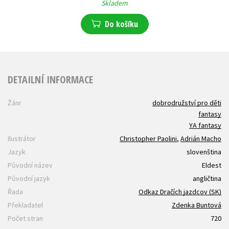
Skladem
Do košíku
DETAILNÍ INFORMACE
Žánr
dobrodružství pro děti
fantasy
YA fantasy
Ilustrátor
Christopher Paolini
,
Adrián Macho
Jazyk
slovenština
Původní název
Eldest
Původní jazyk
angličtina
Řada
Odkaz Dračích jazdcov (SK)
Překladatel
Zdenka Buntová
Počet stran
720