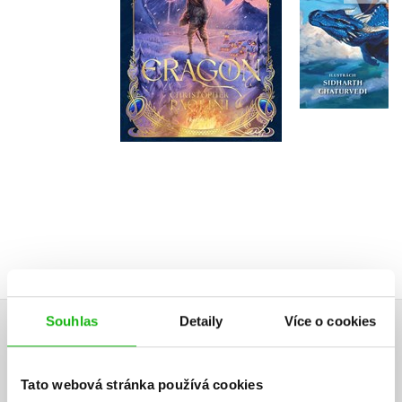
Do košíku
Do košík
439 Kč
549 Kč
799 Kč
9
Souhlas
Detaily
Více o cookies
HODNOCENÍ ČTENÁŘŮ
Tato webová stránka používá cookies
V současné době nejsou vytvořena žádná uživatelská hodnocení.