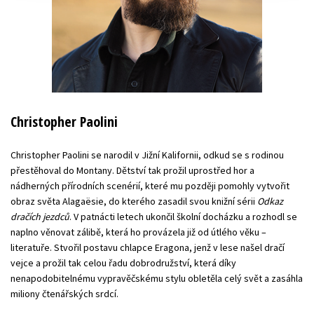
Christopher Paolini
Christopher Paolini se narodil v Jižní Kalifornii, odkud se s rodinou
přestěhoval do Montany. Dětství tak prožil uprostřed hor a
nádherných přírodních scenérií, které mu později pomohly vytvořit
obraz světa Alagaësie, do kterého zasadil svou knižní sérii
Odkaz
dračích jezdců
. V patnácti letech ukončil školní docházku a rozhodl se
naplno věnovat zálibě, která ho provázela již od útlého věku –
literatuře. Stvořil postavu chlapce Eragona, jenž v lese našel dračí
vejce a prožil tak celou řadu dobrodružství, která díky
nenapodobitelnému vypravěčskému stylu obletěla celý svět a zasáhla
miliony čtenářských srdcí.