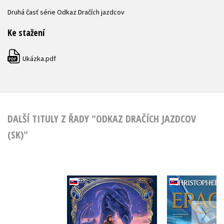
Druhá časť série Odkaz Dračích jazdcov
Ke stažení
Ukázka.pdf
PDF
DALŠÍ TITULY Z ŘADY "ODKAZ DRAČÍCH JAZDCOV
(SK)"
Eragon - il
Eragon (slovensky)
vydanie (sl
Christopher Paolini
Christopher