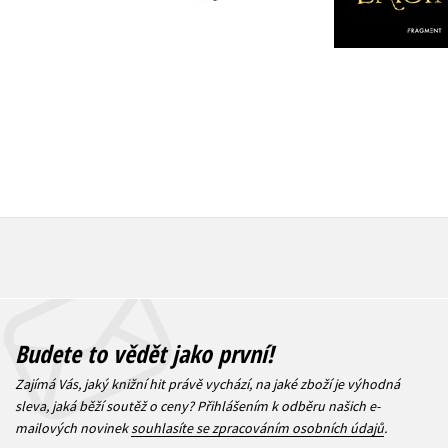
1 112 Kč
319 Kč
1 390 Kč
3
Budete to vědět jako první!
Zajímá Vás, jaký knižní hit právě vychází, na jaké zboží je výhodná
sleva, jaká běží soutěž o ceny? Přihlášením k odběru našich e-
mailových novinek
souhlasíte se zpracováním osobních údajů
.