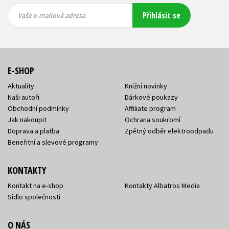
Vaše e-
Vaše e-
Přihlásit se
mailová
mailová
Vaše e-mailová adresa
adresa
adresa
E-SHOP
Aktuality
Knižní novinky
Naši autoři
Dárkové poukazy
Obchodní podmínky
Affiliate program
Jak nakoupit
Ochrana soukromí
Doprava a platba
Zpětný odběr elektroodpadu
Benefitní a slevové programy
KONTAKTY
Kontakt na e-shop
Kontakty Albatros Media
Sídlo společnosti
O NÁS