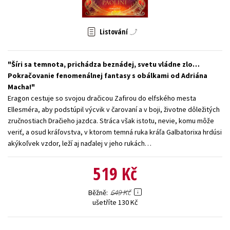
Young adult (SK)
Zahraniční literatura
Zdraví a životní styl
Listování
Všechny tituly
Šíri sa temnota, prichádza beznádej, svetu vládne zlo…
Pokračovanie fenomenálnej fantasy s obálkami od Adriána
Macha!
Eragon cestuje so svojou dračicou Zafirou do elfského mesta
Ellesméra, aby podstúpil výcvik v čarovaní a v boji, životne dôležitých
zručnostiach Dračieho jazdca. Stráca však istotu, nevie, komu môže
veriť, a osud kráľovstva, v ktorom temná ruka kráľa Galbatorixa hrdúsi
akýkoľvek vzdor, leží aj naďalej v jeho rukách…
519 Kč
649 Kč
Běžně
ušetříte 130 Kč