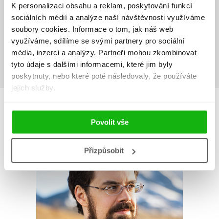
K personalizaci obsahu a reklam, poskytování funkcí
Vaše hodnocení
sociálních médií a analýze naší návštěvnosti využíváme
soubory cookies.
Informace o tom, jak náš web
Uživatelskou recenzi mohou vkládat pouze registrovaní uživatelé
využíváme, sdílíme se svými partnery pro sociální
média, inzerci a analýzy.
Partneři mohou zkombinovat
Přihlásit
tyto údaje s dalšími informacemi, které jim byly
poskytnuty, nebo které poté následovaly, že používáte
jejich služby.
AUTOR KNIHY
Povolit vše
Přizpůsobit