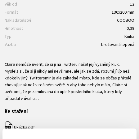
Věk od
12
Formát
130x200 mm
Nakladatelství
COOBOO
Hmotnost
0,38
Typ
Kniha
Vazba
brožovaná lepená
Claire nemůže uvěřit, že si ji na Twitteru našel její vysněný kluk.
Myslela si, že si jí nikdy ani nevšimne, ale jak se zdá, rozumí jí líp než
kdokoliv jiný. Twittersmír je ale záhadné místo, kde se občas přátelé
chovají jinak než v reálném světě. A aby toho nebylo málo, Claire si
uvědomí, že je zamilovaná do úplně posledního kluka, který kdy
připadal v úvahu…
Ke stažení
Ukázka.pdf
PDF