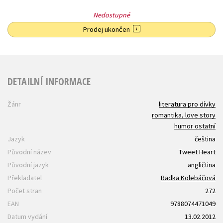
Nedostupné
Prodej ukončen
DETAILNÍ INFORMACE
Žánr
literatura pro dívky
romantika, love story
humor ostatní
Jazyk
čeština
Původní název
Tweet Heart
Původní jazyk
angličtina
Překladatel
Radka Kolebáčová
Počet stran
272
EAN
9788074471049
Datum vydání
13.02.2012