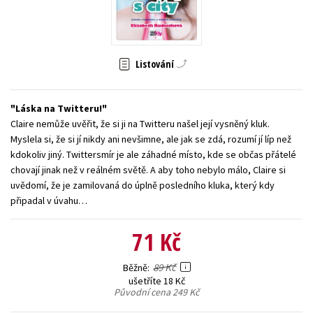
Young adult (SK)
Zahraniční literatura
Zdraví a životní styl
Všechny tituly
Listování
Láska na Twitteru!
Claire nemůže uvěřit, že si ji na Twitteru našel její vysněný kluk.
Myslela si, že si jí nikdy ani nevšimne, ale jak se zdá, rozumí jí líp než
kdokoliv jiný. Twittersmír je ale záhadné místo, kde se občas přátelé
chovají jinak než v reálném světě. A aby toho nebylo málo, Claire si
uvědomí, že je zamilovaná do úplně posledního kluka, který kdy
připadal v úvahu…
71 Kč
89 Kč
Běžně
ušetříte 18 Kč
Původní cena
249 Kč