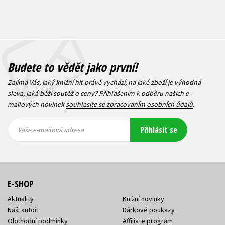
Budete to vědět jako první!
Zajímá Vás, jaký knižní hit právě vychází, na jaké zboží je výhodná
sleva, jaká běží soutěž o ceny? Přihlášením k odběru našich e-
mailových novinek
souhlasíte se zpracováním osobních údajů
.
Vaše e-
Vaše e-
Přihlásit se
mailová
mailová
Vaše e-mailová adresa
adresa
adresa
E-SHOP
Aktuality
Knižní novinky
Naši autoři
Dárkové poukazy
Obchodní podmínky
Affiliate program