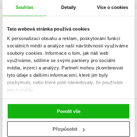
Souhlas
Detaily
Více o cookies
HODNOCENÍ ČTENÁŘŮ
Tato webová stránka používá cookies
K personalizaci obsahu a reklam, poskytování funkcí
V současné době nejsou vytvořena žádná uživatelská hodnocení.
sociálních médií a analýze naší návštěvnosti využíváme
soubory cookies.
Informace o tom, jak náš web
Vaše hodnocení
využíváme, sdílíme se svými partnery pro sociální
Uživatelskou recenzi mohou vkládat pouze registrovaní uživatelé
média, inzerci a analýzy.
Partneři mohou zkombinovat
tyto údaje s dalšími informacemi, které jim byly
Přihlásit
poskytnuty, nebo které poté následovaly, že používáte
jejich služby.
Povolit vše
MOHLO BY VÁS TAKÉ ZAJÍMAT
Přizpůsobit