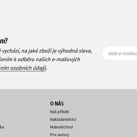
ní!
Vaše e-
Vaše e-
ě vychází, na jaké zboží je výhodná sleva,
mailová
mailová
Vaše e-mailov
adresa
adresa
ášením k odběru našich e-mailových
áním osobních údajů
.
O NÁS
Náš příběh
Nakladatelství
ia
Maloobchod
Pro autory