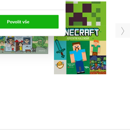
Adventní kalendář –
Chameleon Hubert
Minecraft
Pavlína Jurková
Povolit vše
Kolektiv
Do košíku
Do košíku
279 Kč
559 Kč
349 Kč
699 Kč