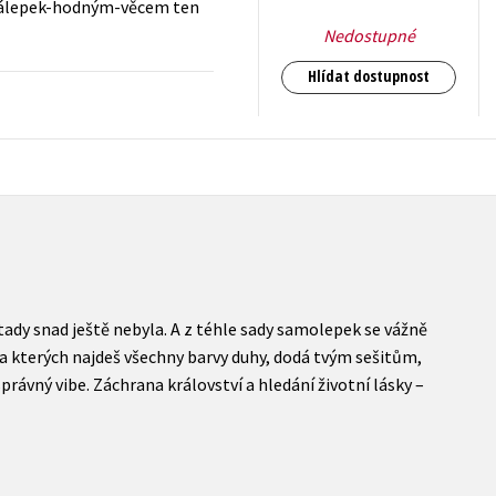
m nálepek-hodným-věcem ten
Nedostupné
Hlídat dostupnost
89
Kč
s DPH
tady snad ještě nebyla. A z téhle sady samolepek se vážně
a kterých najdeš všechny barvy duhy, dodá tvým sešitům,
vný vibe. Záchrana království a hledání životní lásky –