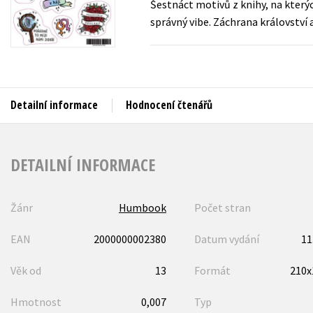
Šestnáct motivů z knihy, na kter
Auto - moto
správný vibe. Záchrana království a
Jazyky
Beletrie pro děti
Kalendáře
Beletrie pro dospělé
Kariéra a osobní rozvoj
Byznys a ekonomie
Detailní informace
Hodnocení čtenářů
Komiks
V
DETAILNÍ INFORMACE
Žánr
Humbook
Počet stran
EAN
2000000002380
Datum vydání
11
Věk od
13
Formát
210
Hmotnost
0,007
Typ