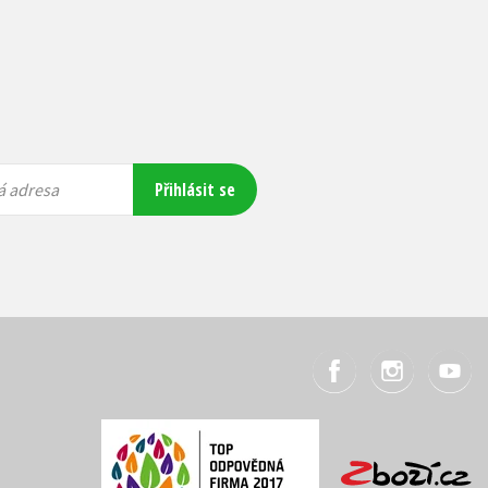
Přihlásit se
á adresa