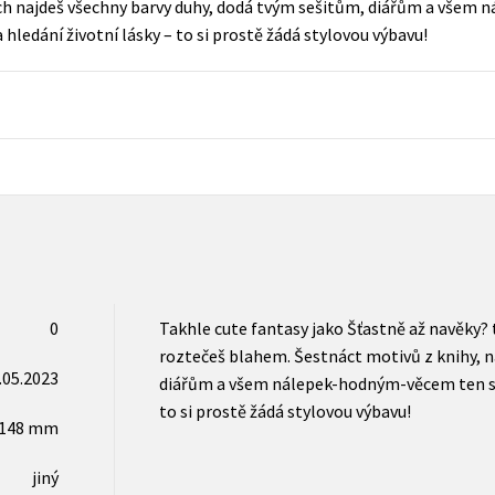
ých najdeš všechny barvy duhy, dodá tvým sešitům, diářům a vše
Populárně - naučná pro dospělé
 hledání životní lásky – to si prostě žádá stylovou výbavu!
Young adult (SK)
Populárně - naučné pro děti
Zahraniční literatura
Předškoláci
Zdraví a životní styl
Příroda a zahrada
šechny tituly
0
Takhle cute fantasy jako Šťastně až navěky? 
roztečeš blahem. Šestnáct motivů z knihy, n
.05.2023
diářům a všem nálepek-hodným-věcem ten sprá
to si prostě žádá stylovou výbavu!
x148 mm
jiný