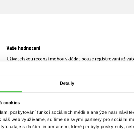
Vaše hodnocení
Uživatelskou recenzi mohou vkládat pouze registrovaní uživat
Přihlásit
Detaily
á cookies
MOHLO BY VÁS TAKÉ ZAJÍMAT
klam, poskytování funkcí sociálních médií a analýze naší návšt
k náš web využíváme, sdílíme se svými partnery pro sociální méd
yto údaje s dalšími informacemi, které jim byly poskytnuty, neb