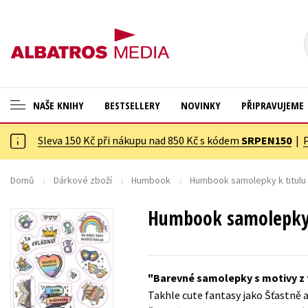
NAŠE KNIHY
BESTSELLERY
NOVINKY
PŘIPRAVUJEME
Sleva 150 Kč při nákupu nad 850 Kč s kódem
SRPEN150
|
ANGLICKÉ KNIHY -20 %
Cestování
VÝPRODEJ -70 %
Dárkové publikace
Domů
Dárkové zboží
Humbook
Humbook samolepky k titulu 
KNIHY S DÁRKEM
Dárkové zboží
Humbook samolepky k
ASTERIX S DÁRKEM
Digitální fotografie
🎁DÁRKOVÉ PUBLIKACE
Esoterika a duchovní svět
Barevné samolepky s motivy z
✉️ DÁRKOVÉ POUKAZY
Historie a military
Takhle cute fantasy jako Šťastně 
Hobby