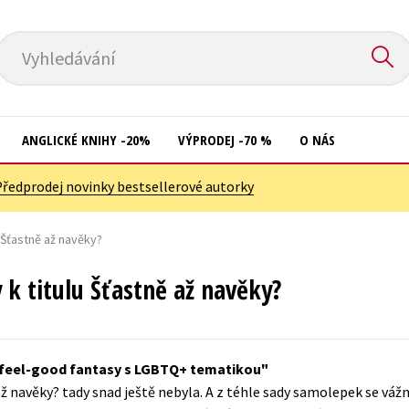
Vyhledávání
ANGLICKÉ KNIHY -20%
VÝPRODEJ -70 %
O NÁS
Předprodej novinky bestsellerové autorky
Přírodní vědy
Křížovky
Společnost, politika
Šťastně až navěky?
Kuchařky
Technika a věda
New Adult
 titulu Šťastně až navěky?
Učebnice
Ostatní
Umění a kultura
Počítače
 feel-good fantasy s LGBTQ+ tematikou
Výchova a pedagogika
Poezie
až navěky? tady snad ještě nebyla. A z téhle sady samolepek se vá
Young adult