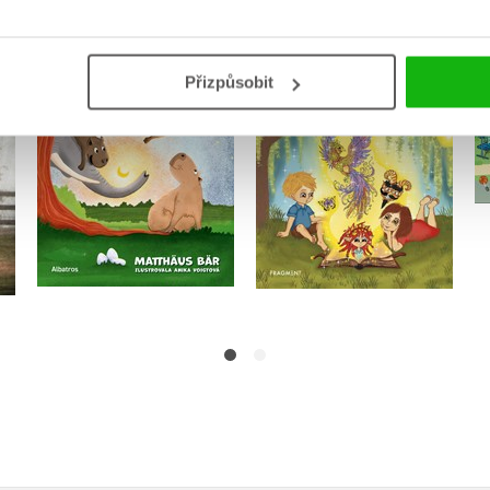
Hravé čtení s
Kapybary řeší záhadu
porozuměním
Matthäus Bär
Přizpůsobit
Kamila Balharová
Do košíku
Do košíku
239 Kč
299 Kč
183 Kč
229 Kč