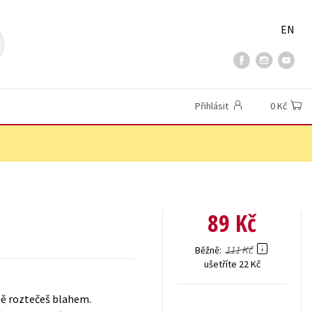
EN
Přihlásit
0 Kč
89 Kč
111 Kč
Běžně
ušetříte 22 Kč
žně roztečeš blahem.