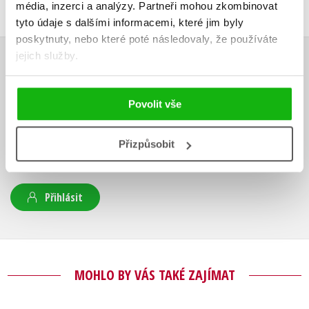
média, inzerci a analýzy.
Partneři mohou zkombinovat
tyto údaje s dalšími informacemi, které jim byly
poskytnuty, nebo které poté následovaly, že používáte
jejich služby.
HODNOCENÍ ČTENÁŘŮ
V současné době nejsou vytvořena žádná uživatelská hodnocení.
Povolit vše
Vaše hodnocení
Přizpůsobit
Uživatelskou recenzi mohou vkládat pouze registrovaní uživatelé
Přihlásit
MOHLO BY VÁS TAKÉ ZAJÍMAT