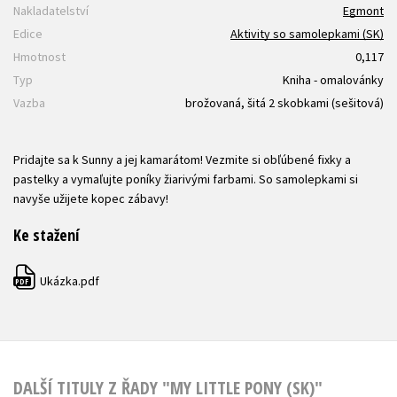
Nakladatelství
Egmont
Edice
Aktivity so samolepkami (SK)
Hmotnost
0,117
Typ
Kniha - omalovánky
Vazba
brožovaná, šitá 2 skobkami (sešitová)
Pridajte sa k Sunny a jej kamarátom! Vezmite si obľúbené fixky a
pastelky a vymaľujte poníky žiarivými farbami. So samolepkami si
navyše užijete kopec zábavy!
Ke stažení
Ukázka.pdf
PDF
DALŠÍ TITULY Z ŘADY "MY LITTLE PONY (SK)"