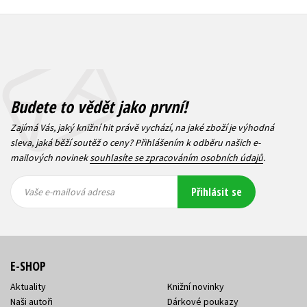
Budete to vědět jako první!
Zajímá Vás, jaký knižní hit právě vychází, na jaké zboží je výhodná
sleva, jaká běží soutěž o ceny? Přihlášením k odběru našich e-
mailových novinek
souhlasíte se zpracováním osobních údajů
.
Vaše e-
Vaše e-
Přihlásit se
mailová
mailová
Vaše e-mailová adresa
adresa
adresa
E-SHOP
Aktuality
Knižní novinky
Naši autoři
Dárkové poukazy