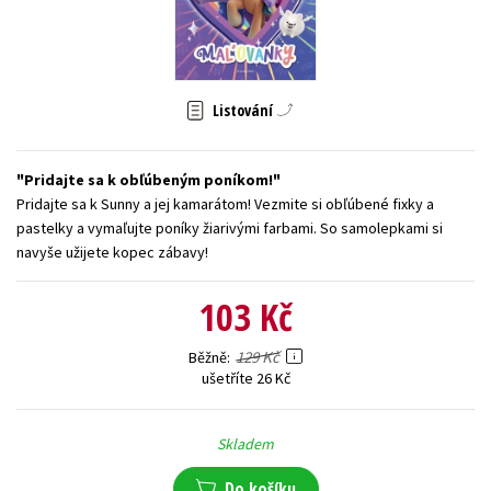
Young adult (SK)
Zahraniční literatura
Zdraví a životní styl
Všechny tituly
Listování
Pridajte sa k obľúbeným poníkom!
Pridajte sa k Sunny a jej kamarátom! Vezmite si obľúbené fixky a
pastelky a vymaľujte poníky žiarivými farbami. So samolepkami si
navyše užijete kopec zábavy!
103 Kč
129 Kč
Běžně
ušetříte 26 Kč
Skladem
Do košíku