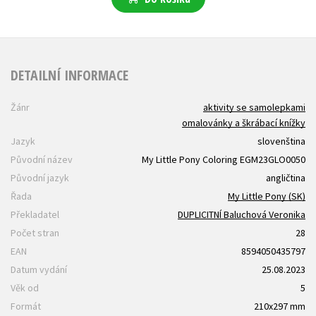
DETAILNÍ INFORMACE
Žánr
aktivity se samolepkami
omalovánky a škrábací knížky
Jazyk
slovenština
Původní název
My Little Pony Coloring EGM23GLO0050
Původní jazyk
angličtina
Řada
My Little Pony (SK)
Překladatel
DUPLICITNÍ Baluchová Veronika
Počet stran
28
EAN
8594050435797
Datum vydání
25.08.2023
Věk od
5
Formát
210x297 mm