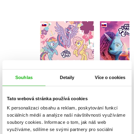
My Little Pony -
My Little
Maľovanky so
Kniha há
samolepkami
(sloven
(slovensky)
Kolektiv
Souhlas
Detaily
Více o cookies
Do košík
Do košíku
103 Kč
1
103 Kč
Tato webová stránka používá cookies
129 Kč
K personalizaci obsahu a reklam, poskytování funkcí
sociálních médií a analýze naší návštěvnosti využíváme
soubory cookies.
Informace o tom, jak náš web
využíváme, sdílíme se svými partnery pro sociální