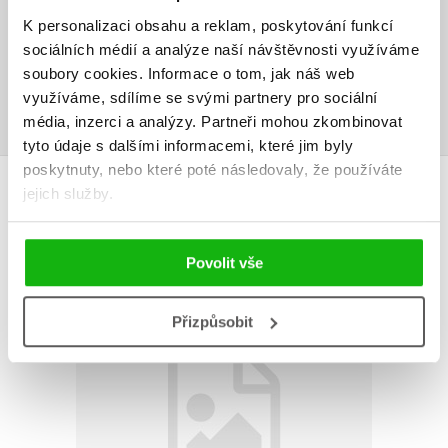
Vaše hodnocení
K personalizaci obsahu a reklam, poskytování funkcí
Uživatelskou recenzi mohou vkládat pouze registrovaní uživatelé
sociálních médií a analýze naší návštěvnosti využíváme
soubory cookies.
Informace o tom, jak náš web
Přihlásit
využíváme, sdílíme se svými partnery pro sociální
média, inzerci a analýzy.
Partneři mohou zkombinovat
tyto údaje s dalšími informacemi, které jim byly
poskytnuty, nebo které poté následovaly, že používáte
AUTOR KNIHY
jejich služby.
Povolit vše
Přizpůsobit