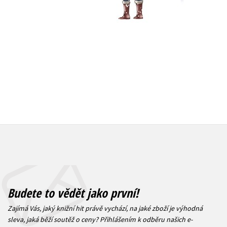
239 Kč
239 Kč
299 Kč
2
Budete to vědět jako první!
Zajímá Vás, jaký knižní hit právě vychází, na jaké zboží je výhodná
sleva, jaká běží soutěž o ceny? Přihlášením k odběru našich e-