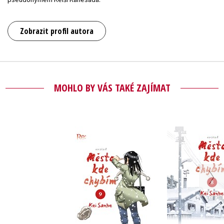
Zobrazit profil autora
MOHLO BY VÁS TAKÉ ZAJÍMAT
Město, kde chybím 9
Město, kde 
Kei Sanbe
Kei Sa
Do košíku
Do košík