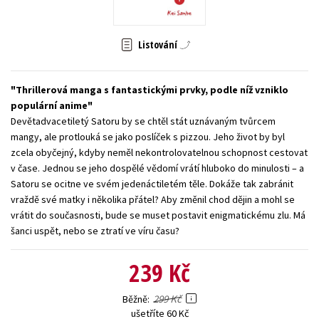
Young adult (SK)
Zahraniční literatura
Zdraví a životní styl
Listování
Všechny tituly
Thrillerová manga s fantastickými prvky, podle níž vzniklo
populární anime
Devětadvacetiletý Satoru by se chtěl stát uznávaným tvůrcem
mangy, ale protlouká se jako poslíček s pizzou. Jeho život by byl
zcela obyčejný, kdyby neměl nekontrolovatelnou schopnost cestovat
v čase. Jednou se jeho dospělé vědomí vrátí hluboko do minulosti – a
Satoru se ocitne ve svém jedenáctiletém těle. Dokáže tak zabránit
vraždě své matky i několika přátel? Aby změnil chod dějin a mohl se
vrátit do současnosti, bude se muset postavit enigmatickému zlu. Má
šanci uspět, nebo se ztratí ve víru času?
239 Kč
299 Kč
Běžně
ušetříte 60 Kč