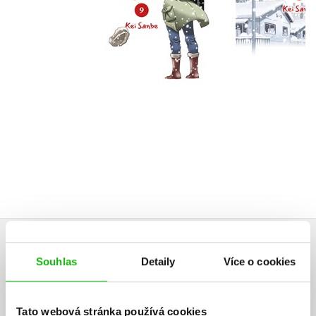
Do košíku
Do košík
239 Kč
239 Kč
299 Kč
2
HODNOCENÍ ČTENÁŘŮ
Souhlas
Detaily
Více o cookies
V současné době nejsou vytvořena žádná uživatelská hodnocení.
Tato webová stránka používá cookies