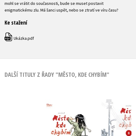
mohl se vrátit do současnosti, bude se muset postavit
enigmatickému zlu. Má šanci uspět, nebo se ztratí ve víru času?
Ke stažení
Ukázka.pdf
PDF
DALŠÍ TITULY Z ŘADY "MĚSTO, KDE CHYBÍM"
Město, kde chybím 9
Město, kde 
Kei Sanbe
Kei Sa