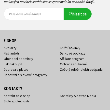
mailových novinek
souhlasíte se zpracováním osobních údajů
.
Vaše e-
Vaše e-
Přihlásit se
mailová
mailová
Vaše e-mailová adresa
adresa
adresa
E-SHOP
Aktuality
Knižní novinky
Naši autoři
Dárkové poukazy
Obchodní podmínky
Affiliate program
Jak nakoupit
Ochrana soukromí
Doprava a platba
Zpětný odběr elektroodpadu
Benefitní a slevové programy
KONTAKTY
Kontakt na e-shop
Kontakty Albatros Media
Sídlo společnosti