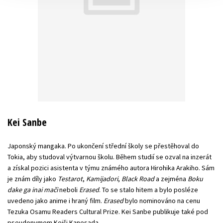
Kei Sanbe
Japonský mangaka. Po ukončení střední školy se přestěhoval do
Tokia, aby studoval výtvarnou školu. Během studií se ozval na inzerát
a získal pozici asistenta v týmu známého autora Hirohika Arakiho. Sám
je znám díly jako
Testarot
,
Kamijadori
,
Black Road
a zejména
Boku
dake ga inai mači
neboli
Erased
. To se stalo hitem a bylo posléze
uvedeno jako anime i hraný film.
Erased
bylo nominováno na cenu
Tezuka Osamu Readers Cultural Prize. Kei Sanbe publikuje také pod
pseudonymem Keiši Kanesada.