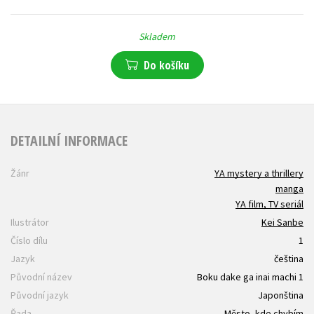
Skladem
Do košíku
DETAILNÍ INFORMACE
Žánr
YA mystery a thrillery
manga
YA film, TV seriál
Ilustrátor
Kei Sanbe
Číslo dílu
1
Jazyk
čeština
Původní název
Boku dake ga inai machi 1
Původní jazyk
Japonština
Řada
Město, kde chybím