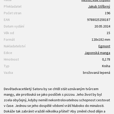
Překladatel
Jakub Stříbrný
Počet stran
196
EAN
9788025258187
Datum vydání
20.05.2024
Věk od
15
Formát
128x182 mm
Nakladatelství
Egmont
Edice
Japonská manga
Hmotnost
0,178
Typ
Kniha
Vazba
brožovaná lepená
Devětadvacetiletý Satoru by se chtěl stát uznávaným tvůrcem
mangy, ale protlouká se jako poslíček s pizzou. Jeho život by byl
zcela obyčejný, kdyby neměl nekontrolovatelnou schopnost cestovat
v čase. Jednou se jeho dospělé vědomí vrátí hluboko do minulosti.
Dokáže tak zabránit vraždě několika přátel? Aby změnil chod dějin a