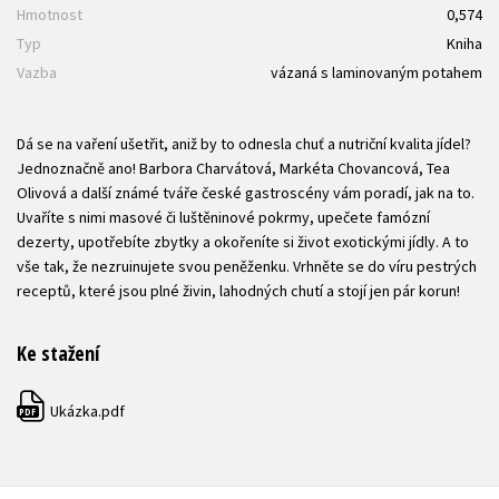
Hmotnost
0,574
Typ
Kniha
Vazba
vázaná s laminovaným potahem
Dá se na vaření ušetřit, aniž by to odnesla chuť a nutriční kvalita jídel?
Jednoznačně ano! Barbora Charvátová, Markéta Chovancová, Tea
Olivová a další známé tváře české gastroscény vám poradí, jak na to.
Uvaříte s nimi masové či luštěninové pokrmy, upečete famózní
dezerty, upotřebíte zbytky a okořeníte si život exotickými jídly. A to
vše tak, že nezruinujete svou peněženku. Vrhněte se do víru pestrých
receptů, které jsou plné živin, lahodných chutí a stojí jen pár korun!
Ke stažení
Ukázka.pdf
PDF