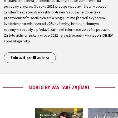
Michaela Smolková je chemickou inženýrkou se zaměřením na
potraviny a výživu. Od roku 2011 pracuje v potravinářství v oblasti
zajištění bezpečnosti a kvality potravin. V současné době také
prostřednictvím sociálních sítí a blogu Umíme jíst radí s výběrem
kvalitních potravin, vyvrací výživové mýty, inspiruje chutnými
rodinnými recepty a předává zajímavé informace ze světa potravin.
Za tyto aktivity získala v roce 2022 nejvyšší ocenění v kategorii OBJEV
Food blogu roku.
Zobrazit profil autora
MOHLO BY VÁS TAKÉ ZAJÍMAT