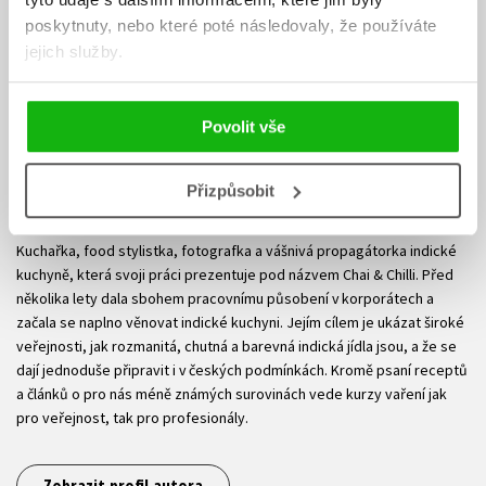
poskytnuty, nebo které poté následovaly, že používáte
jejich služby.
Povolit vše
Přizpůsobit
Ilona Bansal
Kuchařka, food stylistka, fotografka a vášnivá propagátorka indické
kuchyně, která svoji práci prezentuje pod názvem Chai & Chilli. Před
několika lety dala sbohem pracovnímu působení v korporátech a
začala se naplno věnovat indické kuchyni. Jejím cílem je ukázat široké
veřejnosti, jak rozmanitá, chutná a barevná indická jídla jsou, a že se
dají jednoduše připravit i v českých podmínkách. Kromě psaní receptů
a článků o pro nás méně známých surovinách vede kurzy vaření jak
pro veřejnost, tak pro profesionály.