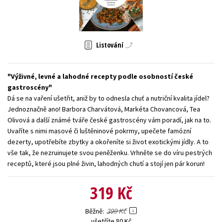
Young adult (SK)
Zahraniční literatura
Zdraví a životní styl
Všechny tituly
Listování
Výživné, levné a lahodné recepty podle osobností české
gastroscény
Dá se na vaření ušetřit, aniž by to odnesla chuť a nutriční kvalita jídel?
Jednoznačně ano! Barbora Charvátová, Markéta Chovancová, Tea
Olivová a další známé tváře české gastroscény vám poradí, jak na to.
Uvaříte s nimi masové či luštěninové pokrmy, upečete famózní
dezerty, upotřebíte zbytky a okořeníte si život exotickými jídly. A to
vše tak, že nezruinujete svou peněženku. Vrhněte se do víru pestrých
receptů, které jsou plné živin, lahodných chutí a stojí jen pár korun!
319 Kč
399 Kč
Běžně
ušetříte 80 Kč