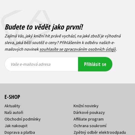
Budete to vědět jako první!
Zajímá Vás, jaký knižní hit právě vychází, na jaké zboží je výhodná
sleva, jaká běží soutěž o ceny? Přihlášením k odběru našich e-
mailových novinek
souhlasíte se zpracováním osobních údajů
.
Vaše e-
Vaše e-
Přihlásit se
mailová
mailová
Vaše e-mailová adresa
adresa
adresa
E-SHOP
Aktuality
Knižní novinky
Naši autoři
Dárkové poukazy
Obchodní podmínky
Affiliate program
Jak nakoupit
Ochrana soukromí
Doprava a platba
Zpětný odběr elektroodpadu