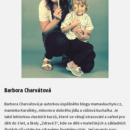
Barbora Charvátová
Barbora Charvátová je autorkou úspěšného blogu mamavkuchyni.cz,
maminka Karolínky, milovnice dobrého jídla a vášnivá kuchařka. Je
také lektorkou vlastních kurzů, které se věnují stravování a vaření pro
děti do 3 let, a školy „Zdravá 5“, kde se děti v mateřských a základních
školách učí vztahu ke zdravému životnímu stylu. Její recepty jsou