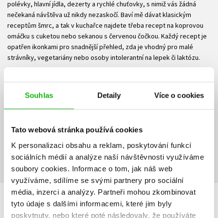
polévky, hlavní jídla, dezerty a rychlé chuťovky, s nimiž vás žádná
nečekaná návštěva už nikdy nezaskočí. Baví mě dávat klasickým
receptům šmrc, a tak v kuchařce najdete třeba recept na koprovou
omáčku s cuketou nebo sekanou s červenou čočkou. Každý recept je
opatřen ikonkami pro snadnější přehled, zda je vhodný pro malé
strávníky, vegetariány nebo osoby intolerantní na lepek či laktózu.
Dobrou chuť!
Mé další recepty naleznete na instagramu:
Souhlas
Detaily
Více o cookies
@zapisnik_obycejne_mamy
Ke stažení
Tato webová stránka používá cookies
K personalizaci obsahu a reklam, poskytování funkcí
Ukázka.pdf
PDF
sociálních médií a analýze naší návštěvnosti využíváme
soubory cookies.
Informace o tom, jak náš web
využíváme, sdílíme se svými partnery pro sociální
média, inzerci a analýzy.
Partneři mohou zkombinovat
tyto údaje s dalšími informacemi, které jim byly
HODNOCENÍ ČTENÁŘŮ
poskytnuty, nebo které poté následovaly, že používáte