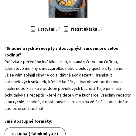
Young adult (SK)
Zahraniční literatura
Zdraví a životní styl
Všechny tituly
Listování
Přečíst ukázku
Snadné a rychlé recepty z dostupných surovin pro celou
rodinu!
Polévka z pečeného květáku s kari, sekaná s červenou čočkou,
špenátové muffiny s mozzarellou nebo cibulový quiche s tymiánem –
už se vám sbíhají sliny? A co si dát nějaký dezert? Tiramisu z
karamelových sušenek, křehké koláčky s tvarohovo-borůvkovou
náplní nebo klasiku v podobě povidlových buchet? To je jen malá
ochutnávka z receptů, které najdete v mé kuchařce. Všechny recepty
jsou rychlé, snadné, z dostupných surovin a na většině si pochutnáte
společně celá rodina!
Jiné dostupné formáty:
e-kniha (Palmknihy.cz)