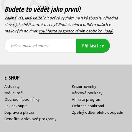
Budete to vědět jako první!
Zajímá Vás, jaký knižní hit právě vychází, na jaké zboží je výhodná
sleva, jaká běží soutěž o ceny? Přihlášením k odběru našich e-
mailových novinek
souhlasíte se zpracováním osobních údajů
.
Vaše e-
Vaše e-
Přihlásit se
mailová
mailová
Vaše e-mailová adresa
adresa
adresa
E-SHOP
Aktuality
Knižní novinky
Naši autoři
Dárkové poukazy
Obchodní podmínky
Affiliate program
Jak nakoupit
Ochrana soukromí
Doprava a platba
Zpětný odběr elektroodpadu
Benefitní a slevové programy