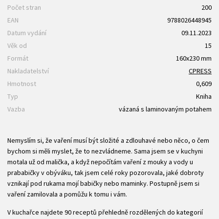
Počet stran
200
EAN
9788026448945
Datum vydání
09.11.2023
Věk od
15
Formát
160x230 mm
Nakladatelství
CPRESS
Hmotnost
0,609
Typ
Kniha
Vazba
vázaná s laminovaným potahem
Nemyslím si, že vaření musí být složité a zdlouhavé nebo něco, o čem
bychom si měli myslet, že to nezvládneme. Sama jsem se v kuchyni
motala už od malička, a když nepočítám vaření z mouky a vody u
prababičky v obýváku, tak jsem celé roky pozorovala, jaké dobroty
vznikají pod rukama mojí babičky nebo maminky. Postupně jsem si
vaření zamilovala a pomůžu k tomu i vám.
V kuchařce najdete 90 receptů přehledně rozdělených do kategorií