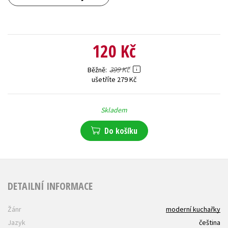
120 Kč
399 Kč
Běžně
ušetříte 279 Kč
Skladem
Do košíku
DETAILNÍ INFORMACE
Žánr
moderní kuchařky
Jazyk
čeština