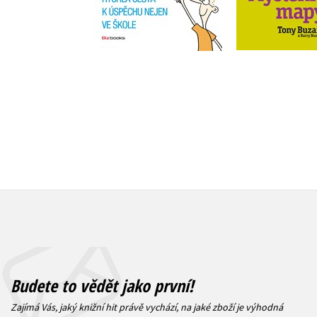
Do košík
Do košíku
279 Kč
3
239 Kč
299 Kč
Budete to vědět jako první!
Zajímá Vás, jaký knižní hit právě vychází, na jaké zboží je výhodná