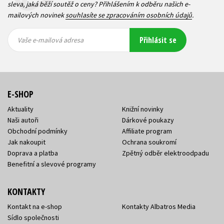
sleva, jaká běží soutěž o ceny? Přihlášením k odběru našich e-
mailových novinek
souhlasíte se zpracováním osobních údajů
.
Vaše e-
Vaše e-
Přihlásit se
mailová
mailová
Vaše e-mailová adresa
adresa
adresa
E-SHOP
Aktuality
Knižní novinky
Naši autoři
Dárkové poukazy
Obchodní podmínky
Affiliate program
Jak nakoupit
Ochrana soukromí
Doprava a platba
Zpětný odběr elektroodpadu
Benefitní a slevové programy
KONTAKTY
Kontakt na e-shop
Kontakty Albatros Media
Sídlo společnosti