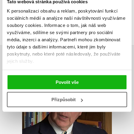
Tato webová stránka používá cookies
Vaše hodnocení
K personalizaci obsahu a reklam, poskytování funkcí
Uživatelskou recenzi mohou vkládat pouze registrovaní uživatelé
sociálních médií a analýze naší návštěvnosti využíváme
soubory cookies.
Informace o tom, jak náš web
Přihlásit
využíváme, sdílíme se svými partnery pro sociální
média, inzerci a analýzy.
Partneři mohou zkombinovat
tyto údaje s dalšími informacemi, které jim byly
AUTOR KNIHY
poskytnuty, nebo které poté následovaly, že používáte
jejich služby.
Povolit vše
Přizpůsobit