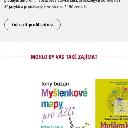
plodným autorem, napsal přes stovku knih, přeložených do více než
30 jazyků a prodávaných ve více než 150 zemích.
Zobrazit profil autora
MOHLO BY VÁS TAKÉ ZAJÍMAT
Myšlenkové mapy
Myšlenko
pro děti
Tony Buzan
,
B
Tony Buzan