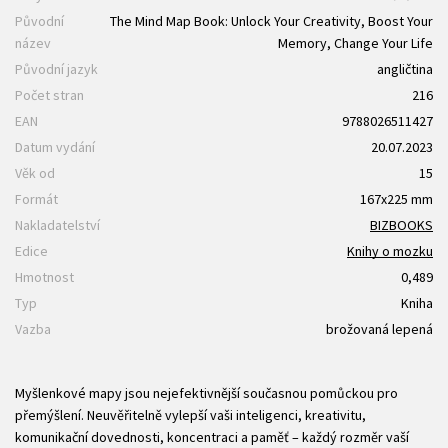
Původní
The Mind Map Book: Unlock Your Creativity, Boost Your
název
Memory, Change Your Life
Původní jazyk
angličtina
Počet stran
216
EAN
9788026511427
Datum vydání
20.07.2023
Věk od
15
Formát
167x225 mm
Nakladatelství
BIZBOOKS
Edice
Knihy o mozku
Hmotnost
0,489
Typ
Kniha
Vazba
brožovaná lepená
Myšlenkové mapy jsou nejefektivnější současnou pomůckou pro
přemýšlení. Neuvěřitelně vylepší vaši inteligenci, kreativitu,
komunikační dovednosti, koncentraci a paměť – každý rozměr vaší