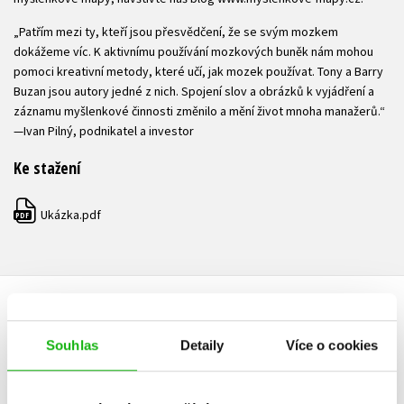
„Patřím mezi ty, kteří jsou přesvědčení, že se svým mozkem
dokážeme víc. K aktivnímu používání mozkových buněk nám mohou
pomoci kreativní metody, které učí, jak mozek používat. Tony a Barry
Buzan jsou autory jedné z nich. Spojení slov a obrázků k vyjádření a
záznamu myšlenkové činnosti změnilo a mění život mnoha manažerů.“
—Ivan Pilný, podnikatel a investor
Ke stažení
Ukázka.pdf
PDF
HODNOCENÍ ČTENÁŘŮ
Souhlas
Detaily
Více o cookies
V současné době nejsou vytvořena žádná uživatelská hodnocení.