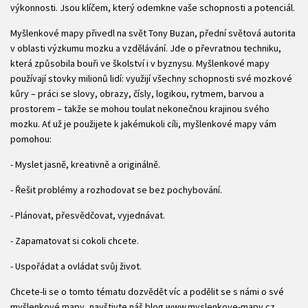
výkonnosti. Jsou klíčem, který odemkne vaše schopnosti a potenciál.
Myšlenkové mapy přivedl na svět Tony Buzan, přední světová autorita
v oblasti výzkumu mozku a vzdělávání. Jde o převratnou techniku,
která způsobila bouři ve školství i v byznysu. Myšlenkové mapy
používají stovky milionů lidí: využijí všechny schopnosti své mozkové
kůry – práci se slovy, obrazy, čísly, logikou, rytmem, barvou a
prostorem – takže se mohou toulat nekonečnou krajinou svého
mozku. Ať už je použijete k jakémukoli cíli, myšlenkové mapy vám
pomohou:
- Myslet jasně, kreativně a originálně.
- Řešit problémy a rozhodovat se bez pochybování.
- Plánovat, přesvědčovat, vyjednávat.
- Zapamatovat si cokoli chcete.
- Uspořádat a ovládat svůj život.
Chcete-li se o tomto tématu dozvědět víc a podělit se s námi o své
myšlenkové mapy, navštivte náš blog www.myslenkove-mapy.cz.