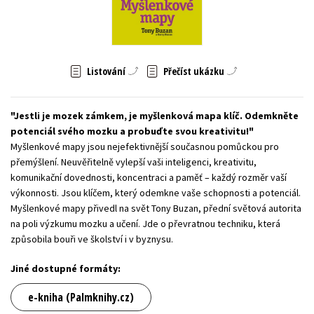
Young adult (SK)
Zahraniční literatura
Zdraví a životní styl
Všechny tituly
Listování
Přečíst ukázku
Jestli je mozek zámkem, je myšlenková mapa klíč. Odemkněte
potenciál svého mozku a probuďte svou kreativitu!
Myšlenkové mapy jsou nejefektivnější současnou pomůckou pro
přemýšlení. Neuvěřitelně vylepší vaši inteligenci, kreativitu,
komunikační dovednosti, koncentraci a paměť – každý rozměr vaší
výkonnosti. Jsou klíčem, který odemkne vaše schopnosti a potenciál.
Myšlenkové mapy přivedl na svět Tony Buzan, přední světová autorita
na poli výzkumu mozku a učení. Jde o převratnou techniku, která
způsobila bouři ve školství i v byznysu.
Jiné dostupné formáty:
e-kniha (Palmknihy.cz)