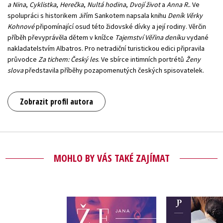
a Nina
,
Cyklistka
,
Herečka
,
Nultá hodina
,
Dvojí život
a
Anna R.
. Ve
spolupráci s historikem Jiřím Sankotem napsala knihu
Deník Věrky
Kohnové
připomínající osud této židovské dívky a její rodiny. Věrčin
příběh převyprávěla dětem v knížce
Tajemství Věřina deníku
vydané
nakladatelstvím Albatros. Pro netradiční turistickou edici připravila
průvodce
Za tichem: Český les
. Ve sbírce intimních portrétů
Ženy
slova
představila příběhy pozapomenutých českých spisovatelek.
Zobrazit profil autora
MOHLO BY VÁS TAKÉ ZAJÍMAT
Anna R. (au
Ženy slova