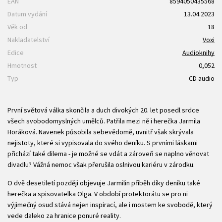
EAN
8594050435568
Datum vydání
13.04.2023
Věk od
18
Nakladatelství
Voxi
Edice
Audioknihy
Hmotnost
0,052
Typ
CD audio
První světová válka skončila a duch divokých 20. let posedl srdce
všech svobodomyslných umělců. Patřila mezi ně i herečka Jarmila
Horáková. Navenek působila sebevědomě, uvnitř však skrývala
nejistoty, které si vypisovala do svého deníku. S prvními láskami
přichází také dilema - je možné se vdát a zároveň se naplno věnovat
divadlu? Vážná nemoc však přerušila oslnivou kariéru v zárodku.
O dvě desetiletí později objevuje Jarmilin příběh díky deníku také
herečka a spisovatelka Olga. V období protektorátu se pro ni
výjimečný osud stává nejen inspirací, ale i mostem ke svobodě, který
vede daleko za hranice ponuré reality.