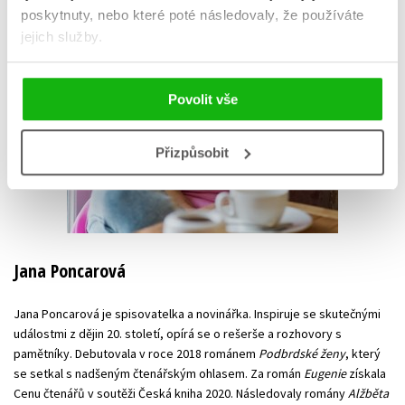
poskytnuty, nebo které poté následovaly, že používáte
jejich služby.
Povolit vše
Přizpůsobit
Jana Poncarová
Jana Poncarová je spisovatelka a novinářka. Inspiruje se skutečnými
událostmi z dějin 20. století, opírá se o rešerše a rozhovory s
pamětníky. Debutovala v roce 2018 románem
Podbrdské ženy
, který
se setkal s nadšeným čtenářským ohlasem. Za román
Eugenie
získala
Cenu čtenářů v soutěži Česká kniha 2020. Následovaly romány
Alžběta