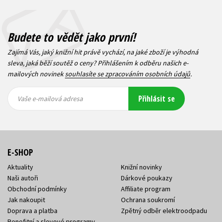
Budete to vědět jako první!
Zajímá Vás, jaký knižní hit právě vychází, na jaké zboží je výhodná
sleva, jaká běží soutěž o ceny? Přihlášením k odběru našich e-
mailových novinek
souhlasíte se zpracováním osobních údajů
.
Vaše e-
Vaše e-
Přihlásit se
mailová
mailová
Vaše e-mailová adresa
adresa
adresa
E-SHOP
Aktuality
Knižní novinky
Naši autoři
Dárkové poukazy
Obchodní podmínky
Affiliate program
Jak nakoupit
Ochrana soukromí
Doprava a platba
Zpětný odběr elektroodpadu
Benefitní a slevové programy