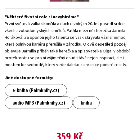
Young adult (SK)
Zahraniční literatura
Zdraví a životní styl
Některé životní role si nevybíráme
Všechny tituly
První světová válka skončila a duch divokých 20. let posedl srdce
všech svobodomyslných umělců. Patřila mezi ně i herečka Jarmila
Horáková. Za oponou jejího talentu se však skrývala vážná nemoc,
která oslnivou kariéru přerušila v zárodku. O dvě desetiletí později
objevuje Jarmilin příběh také herečka a spisovatelka Olga. V období
protektorátu se pro ni výjimečný osud stává nejen inspirací, ale i
mostem ke svobodě, který vede daleko za hranice ponuré reality.
Jiné dostupné formáty:
e-kniha (Palmknihy.cz)
audio MP3 (Palmknihy.cz)
kniha
359 Kč