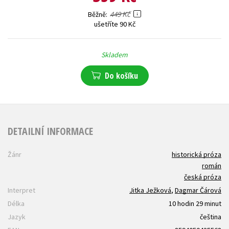
449 Kč
Běžně
ušetříte 90 Kč
Skladem
Do košíku
DETAILNÍ INFORMACE
Žánr
historická próza
román
česká próza
Interpret
Jitka Ježková
,
Dagmar Čárová
Délka
10 hodin 29 minut
Jazyk
čeština