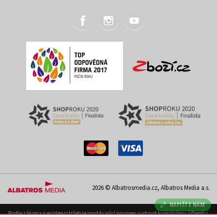
2026 © Albatrosmedia.cz, Albatros Media a.s.
NAPIŠTE NÁM
Podle zákona o evidenci tržeb je prodávající povinen vystavit kupujícímu účtenku.