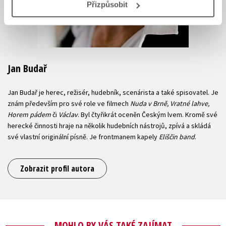
Přizpůsobit
Jan Budař
Jan Budař je herec, režisér, hudebník, scenárista a také spisovatel. Je
znám především pro své role ve filmech
Nuda v Brně, Vratné lahve,
Horem pádem
či
Václav
. Byl čtyřikrát oceněn Českým lvem. Kromě své
herecké činnosti hraje na několik hudebních nástrojů, zpívá a skládá
své vlastní originální písně. Je frontmanem kapely
Eliščin band
.
Zobrazit profil autora
MOHLO BY VÁS TAKÉ ZAJÍMAT