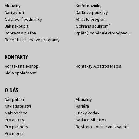
Aktuality
Knižní novinky
Naši autoři
Dárkové poukazy
Obchodní podmínky
Affiliate program
Jak nakoupit
Ochrana soukromí
Doprava a platba
Zpětný odběr elektroodpadu
Benefitní a slevové programy
KONTAKTY
Kontakt na e-shop
Kontakty Albatros Media
Sídlo společnosti
O NÁS
Náš příběh
Aktuality
Nakladatelství
Kariéra
Maloobchod
Etický kodex
Pro autory
Nadace Albatros
Pro partnery
Restorio – online antikvariát
Pro média