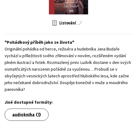
Young adult (SK)
Zahraniční literatura
Zdraví a životní styl
Všechny tituly
Listování
Pohádkový příběh jako ze života
Originální pohádka od herce, režiséra a hudebníka Jana Budaře
vychází u příležitosti svého zfilmování v novém, rozšířeném vydání
plném ilustrací a fotek. Rozmazlený princ Ludvík dostane v den svých
osmatřicátých narozenin pořádně za vyučenou… Probudí se v
obyčejných vesnických šatech uprostřed hlubokého lesa, kde začne
jeho nečekané dobrodružství. Dospěje konečně v muže a moudrého
panovníka?
Jiné dostupné formáty:
audiokniha CD