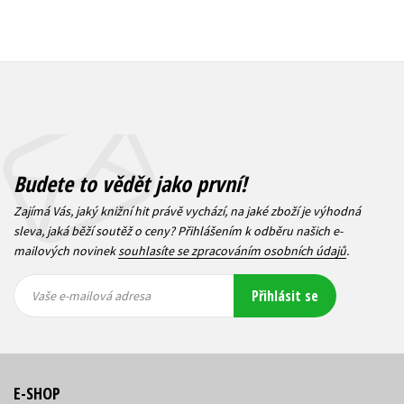
Budete to vědět jako první!
Zajímá Vás, jaký knižní hit právě vychází, na jaké zboží je výhodná
sleva, jaká běží soutěž o ceny? Přihlášením k odběru našich e-
mailových novinek
souhlasíte se zpracováním osobních údajů
.
Vaše e-
Vaše e-
Přihlásit se
mailová
mailová
Vaše e-mailová adresa
adresa
adresa
E-SHOP