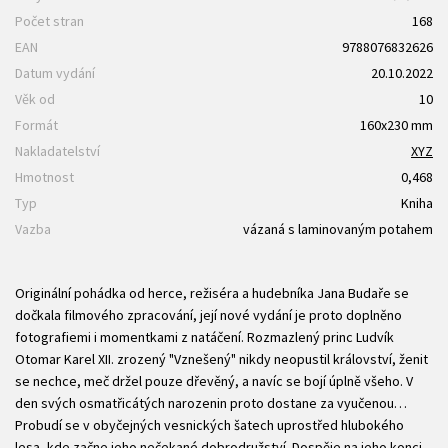
Počet stran
168
EAN
9788076832626
Datum vydání
20.10.2022
Věk od
10
Formát
160x230 mm
Nakladatelství
XYZ
Hmotnost
0,468
Typ
Kniha
Vazba
vázaná s laminovaným potahem
Originální pohádka od herce, režiséra a hudebníka Jana Budaře se
dočkala filmového zpracování, její nové vydání je proto doplněno
fotografiemi i momentkami z natáčení. Rozmazlený princ Ludvík
Otomar Karel XII. zrozený "Vznešený" nikdy neopustil království, ženit
se nechce, meč držel pouze dřevěný, a navíc se bojí úplně všeho. V
den svých osmatřicátých narozenin proto dostane za vyučenou…
Probudí se v obyčejných vesnických šatech uprostřed hlubokého
lesa, kde začne jeho nečekané dobrodružství. Dospěje na jeho konci