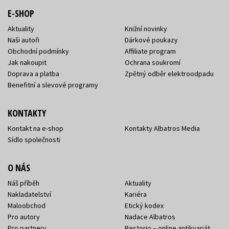
E-SHOP
Aktuality
Knižní novinky
Naši autoři
Dárkové poukazy
Obchodní podmínky
Affiliate program
Jak nakoupit
Ochrana soukromí
Doprava a platba
Zpětný odběr elektroodpadu
Benefitní a slevové programy
KONTAKTY
Kontakt na e-shop
Kontakty Albatros Media
Sídlo společnosti
O NÁS
Náš příběh
Aktuality
Nakladatelství
Kariéra
Maloobchod
Etický kodex
Pro autory
Nadace Albatros
Pro partnery
Restorio – online antikvariát