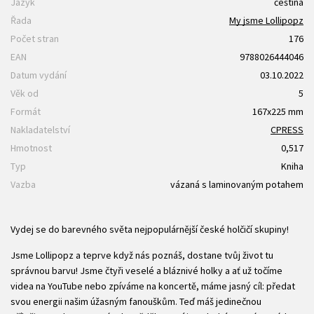
Jazyk
čeština
Řada
My jsme Lollipopz
Počet stran
176
EAN
9788026444046
Datum vydání
03.10.2022
Věk od
5
Formát
167x225 mm
Nakladatelství
CPRESS
Hmotnost
0,517
Typ
Kniha
Vazba
vázaná s laminovaným potahem
Vydej se do barevného světa nejpopulárnější české holčičí skupiny!
Jsme Lollipopz a teprve když nás poznáš, dostane tvůj život tu
správnou barvu! Jsme čtyři veselé a bláznivé holky a ať už točíme
videa na YouTube nebo zpíváme na koncertě, máme jasný cíl: předat
svou energii našim úžasným fanouškům. Teď máš jedinečnou