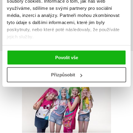
soubory cookies.
Informace o tom, jak náš web
Vaše hodnocení
využíváme, sdílíme se svými partnery pro sociální
média, inzerci a analýzy.
Partneři mohou zkombinovat
Uživatelskou recenzi mohou vkládat pouze registrovaní uživatelé
tyto údaje s dalšími informacemi, které jim byly
poskytnuty, nebo které poté následovaly, že používáte
Přihlásit
jejich služby.
Povolit vše
AUTOR KNIHY
Přizpůsobit