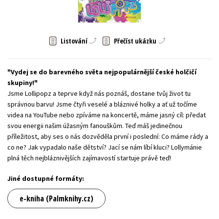
Young adult (SK)
Zahraniční literatura
Zdraví a životní styl
Všechny tituly
Listování
Přečíst ukázku
Vydej se do barevného světa nejpopulárnější české holčičí
skupiny!
Jsme Lollipopz a teprve když nás poznáš, dostane tvůj život tu
správnou barvu! Jsme čtyři veselé a bláznivé holky a ať už točíme
videa na YouTube nebo zpíváme na koncertě, máme jasný cíl: předat
svou energii našim úžasným fanouškům. Teď máš jedinečnou
příležitost, aby ses o nás dozvěděla první i poslední: Co máme rády a
co ne? Jak vypadalo naše dětství? Jací se nám líbí kluci? Lollymánie
plná těch nejbláznivějších zajímavostí startuje právě teď!
Jiné dostupné formáty:
e-kniha (Palmknihy.cz)