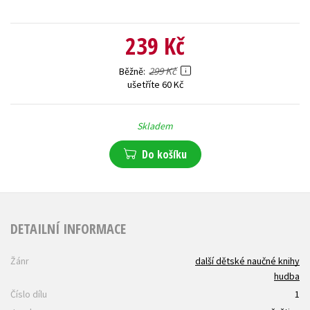
239 Kč
299 Kč
Běžně
ušetříte 60 Kč
Skladem
Do košíku
DETAILNÍ INFORMACE
Žánr
další dětské naučné knihy
hudba
Číslo dílu
1