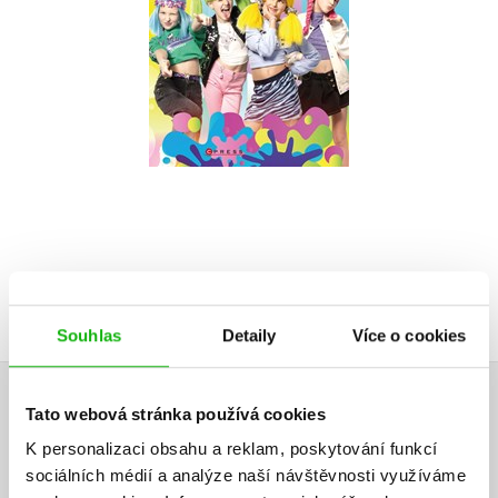
Do košíku
215 Kč
269 Kč
Souhlas
Detaily
Více o cookies
Tato webová stránka používá cookies
HODNOCENÍ ČTENÁŘŮ
K personalizaci obsahu a reklam, poskytování funkcí
V současné době nejsou vytvořena žádná uživatelská hodnocení.
sociálních médií a analýze naší návštěvnosti využíváme