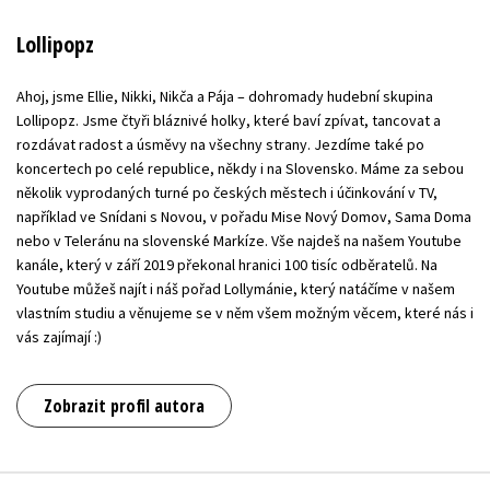
Lollipopz
Ahoj, jsme Ellie, Nikki, Nikča a Pája – dohromady hudební skupina
Lollipopz. Jsme čtyři bláznivé holky, které baví zpívat, tancovat a
rozdávat radost a úsměvy na všechny strany. Jezdíme také po
koncertech po celé republice, někdy i na Slovensko. Máme za sebou
několik vyprodaných turné po českých městech i účinkování v TV,
například ve Snídani s Novou, v pořadu Mise Nový Domov, Sama Doma
nebo v Teleránu na slovenské Markíze. Vše najdeš na našem Youtube
kanále, který v září 2019 překonal hranici 100 tisíc odběratelů. Na
Youtube můžeš najít i náš pořad Lollymánie, který natáčíme v našem
vlastním studiu a věnujeme se v něm všem možným věcem, které nás i
vás zajímají :)
Zobrazit profil autora