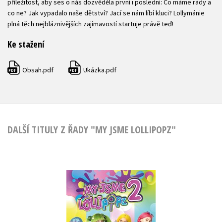
příležitost, aby ses o nás dozvěděla první i poslední: Co máme rády a
co ne? Jak vypadalo naše dětství? Jací se nám líbí kluci? Lollymánie
plná těch nejbláznivějších zajímavostí startuje právě teď!
Ke stažení
Obsah.pdf
Ukázka.pdf
PDF
PDF
DALŠÍ TITULY Z ŘADY "MY JSME LOLLIPOPZ"
My jsme Lollipopz 2
,
Moni Barczik
Karel Andreas Stiebling