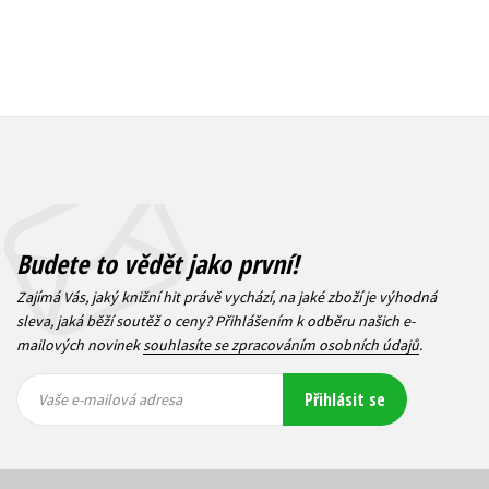
Budete to vědět jako první!
Zajímá Vás, jaký knižní hit právě vychází, na jaké zboží je výhodná
sleva, jaká běží soutěž o ceny? Přihlášením k odběru našich e-
mailových novinek
souhlasíte se zpracováním osobních údajů
.
Vaše e-
Vaše e-
Přihlásit se
mailová
mailová
Vaše e-mailová adresa
adresa
adresa