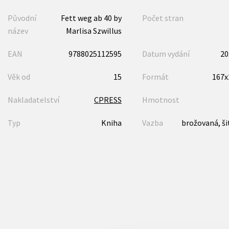
Původní
Fett weg ab 40 by
Počet stran
název
Marlisa Szwillus
EAN
9788025112595
Datum vydání
20
Věk od
15
Formát
167
Nakladatelství
CPRESS
Hmotnost
Typ
Kniha
Vazba
brožovaná, ši