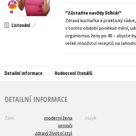
Auto - moto
Jazyky
Zůstaňte navždy štíhlá!
Beletrie pro děti
Zdravá kuchařka a praktický rádce,
Kalendáře
Listování
Beletrie pro dospělé
v tomto období poněkud mění, udrž
Kariéra a osobní rozvoj
organismus ženy po 40 – abyste byla
Byznys a ekonomie
velké množství receptů na lahodná 
Komiks
V
Detailní informace
Hodnocení čtenářů
DETAILNÍ INFORMACE
Žánr
moderní žena
Jazyk
senioři
zdravý životní styl