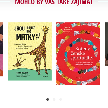
MOHLO BY VÁS TAKÉ ZAJÍMAT
Jsou i daleko horší
Kořeny ženské
ví
matky než ty
spirituality
Glenn Boozan
Terezie Dubinová
Do košíku
Do košíku
399 Kč
499 Kč
239 Kč
299 Kč