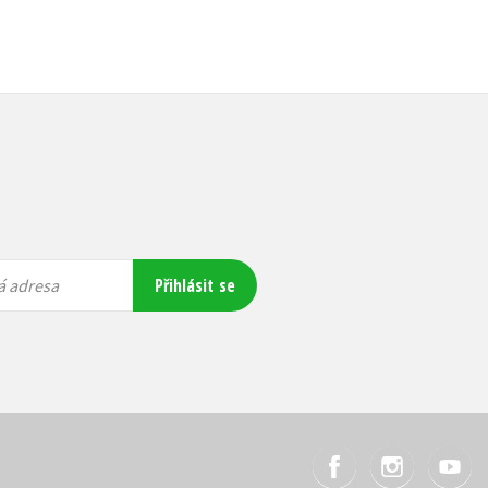
Přihlásit se
á adresa