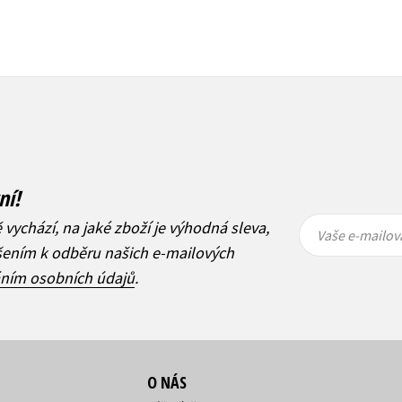
ní!
Vaše e-
Vaše e-
ě vychází, na jaké zboží je výhodná sleva,
mailová
mailová
Vaše e-mailov
adresa
adresa
ášením k odběru našich e-mailových
áním osobních údajů
.
O NÁS