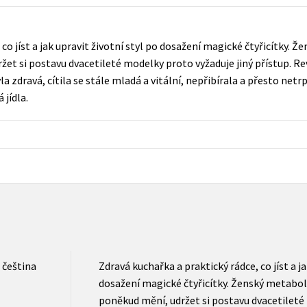
Populárně - naučná pro dospělé
Young adult (SK)
Populárně - naučné pro děti
 co jíst a jak upravit životní styl po dosažení magické čtyřicítky.
Zahraniční literatura
Předškoláci
et si postavu dvacetileté modelky proto vyžaduje jiný přístup. Re
Zdraví a životní styl
 zdravá, cítila se stále mladá a vitální, nepřibírala a přesto netrp
Příroda a zahrada
jídla.
šechny tituly
čeština
Zdravá kuchařka a praktický rádce, co jíst a ja
dosažení magické čtyřicítky. Ženský metabo
poněkud mění, udržet si postavu dvacetileté