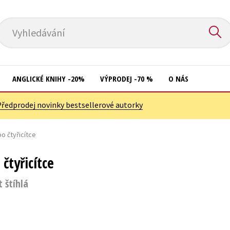
Vyhledávání
ANGLICKÉ KNIHY -20%
VÝPRODEJ -70 %
O NÁS
Předprodej novinky bestsellerové autorky
Přírodní vědy
Křížovky
Společnost, politika
o čtyřicítce
Kuchařky
Technika a věda
New Adult
čtyřicítce
Učebnice
Ostatní
 štíhlá
Umění a kultura
Počítače
Výchova a pedagogika
Poezie
Young adult