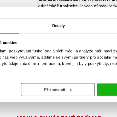
kulinářské žurnalistice. Je vedoucí redaktorko
největším německém časopise o jídle. Doposu
knih.
Detaily
á cookies
klam, poskytování funkcí sociálních médií a analýze naší návšt
k náš web využíváme, sdílíme se svými partnery pro sociální méd
yto údaje s dalšími informacemi, které jim byly poskytnuty, neb
Vaše hodnocení
Uživatelskou recenzi mohou vkládat pouze registrovaní uživat
Přihlásit
Přizpůsobit