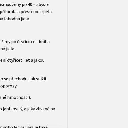
ismus ženy po 40 – abyste
epřibírala a přesto netrpěla
a lahodná jídla.
ženy po čtyřicítce - kniha
á jídla.
ní čtyřiceti let a jakou
o se přechodu, jak snížit
eoporózy.
esné hmotnosti).
 jablkovitý, a jaký vliv má na
 mnoho let se věnuje také