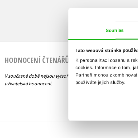
Souhlas
Tato webová stránka použív
HODNOCENÍ ČTENÁŘŮ
K personalizaci obsahu a re
cookies.
Informace o tom, ja
Partneři mohou zkombinovat t
V současné době nejsou vytvořena žádná
používáte jejich služby.
uživatelská hodnocení.