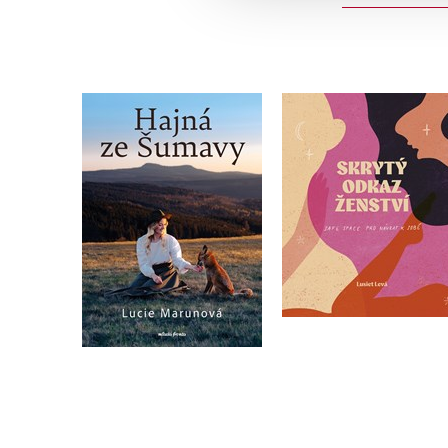
Hajná ze Šumavy
Skrytý odkaz ženst
Lucie Marunová
Lucie Levá
Do košíku
Do košíku
359 Kč
359 Kč
449 Kč
449 Kč