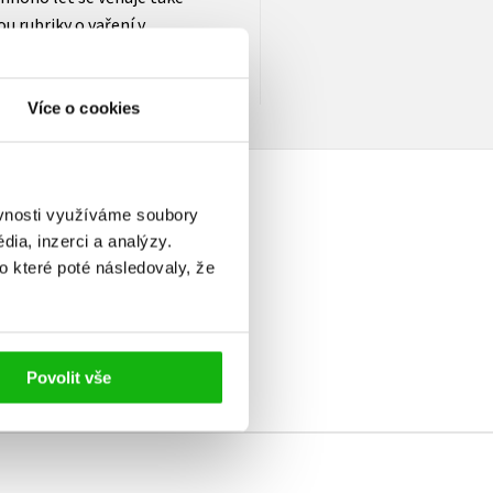
u rubriky o vaření v
d bylo vydáno přes 30 jejich
Více o cookies
ěvnosti využíváme soubory
ia, inzerci a analýzy.
o které poté následovaly, že
elé
Povolit vše