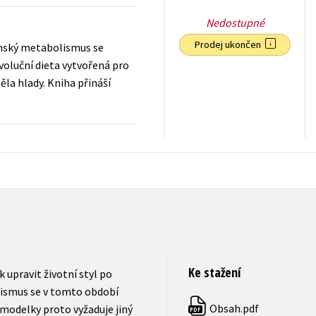
Nedostupné
Prodej ukončen
 Ženský metabolismus se
voluční dieta vytvořená pro
ěla hlady. Kniha přináší
159
Kč
s DPH
Ke stažení
k upravit životní styl po
lismus se v tomto období
Obsah.pdf
 modelky proto vyžaduje jiný
PDF