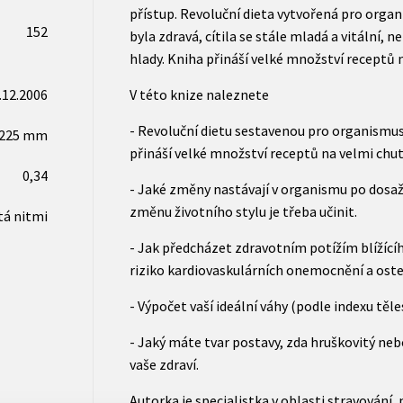
přístup. Revoluční dieta vytvořená pro organ
152
byla zdravá, cítila se stále mladá a vitální, n
hlady. Kniha přináší velké množství receptů n
.12.2006
V této knize naleznete
- Revoluční dietu sestavenou pro organismus 
x225 mm
přináší velké množství receptů na velmi chutn
0,34
- Jaké změny nastávají v organismu po dosaže
změnu životního stylu je třeba učinit.
tá nitmi
- Jak předcházet zdravotním potížím blížícíh
riziko kardiovaskulárních onemocnění a ost
- Výpočet vaší ideální váhy (podle indexu těl
- Jaký máte tvar postavy, zda hruškovitý nebo
vaše zdraví.
Autorka je specialistka v oblasti stravování,