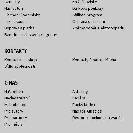
Aktuality
Knižní novinky
Naši autoři
Dárkové poukazy
Obchodní podmínky
Affiliate program
Jak nakoupit
Ochrana soukromí
Doprava a platba
Zpětný odběr elektroodpadu
Benefitní a slevové programy
KONTAKTY
Kontakt na e-shop
Kontakty Albatros Media
Sídlo společnosti
O NÁS
Náš příběh
Aktuality
Nakladatelství
Kariéra
Maloobchod
Etický kodex
Pro autory
Nadace Albatros
Pro partnery
Restorio – online antikvariát
Pro média