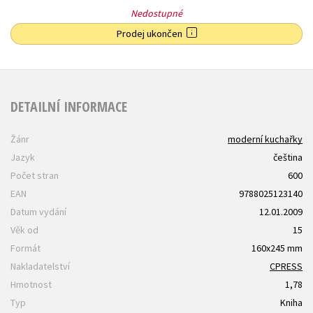
Nedostupné
Prodej ukončen
DETAILNÍ INFORMACE
Žánr
moderní kuchařky
Jazyk
čeština
Počet stran
600
EAN
9788025123140
Datum vydání
12.01.2009
Věk od
15
Formát
160x245 mm
Nakladatelství
CPRESS
Hmotnost
1,78
Typ
Kniha