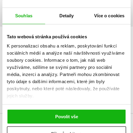
Obsah.pdf
Ukázka.pdf
PDF
PDF
Souhlas
Detaily
Více o cookies
Tato webová stránka používá cookies
HODNOCENÍ ČTENÁŘŮ
K personalizaci obsahu a reklam, poskytování funkcí
sociálních médií a analýze naší návštěvnosti využíváme
V současné době nejsou vytvořena žádná uživatelská hodnocení.
soubory cookies.
Informace o tom, jak náš web
využíváme, sdílíme se svými partnery pro sociální
Vaše hodnocení
média, inzerci a analýzy.
Partneři mohou zkombinovat
Uživatelskou recenzi mohou vkládat pouze registrovaní uživatelé
tyto údaje s dalšími informacemi, které jim byly
poskytnuty, nebo které poté následovaly, že používáte
Přihlásit
jejich služby.
Povolit vše
MOHLO BY VÁS TAKÉ ZAJÍMAT