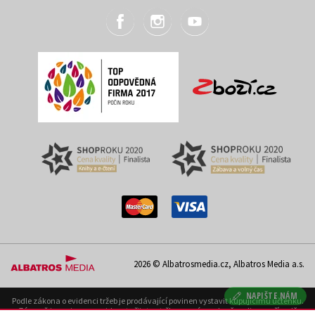
2026 © Albatrosmedia.cz, Albatros Media a.s.
NAPIŠTE NÁM
Podle zákona o evidenci tržeb je prodávající povinen vystavit kupujícímu účtenku.
Zároveň je povinen zaevidovat přijatou tržbu u správce daně on-line; v případě