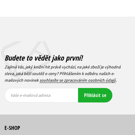
Budete to vědět jako první!
Zajímá Vás, jaký knižní hit právě vychází, na jaké zboží je výhodná
sleva, jaká běží soutěž o ceny? Přihlášením k odběru našich e-
mailových novinek
souhlasíte se zpracováním osobních údajů
.
Vaše e-
Vaše e-
Přihlásit se
mailová
mailová
Vaše e-mailová adresa
adresa
adresa
E-SHOP