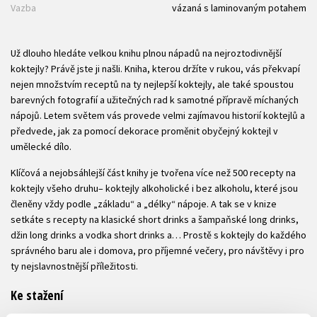
Vazba
vázaná s laminovaným potahem
Už dlouho hledáte velkou knihu plnou nápadů na nejroztodivnější
koktejly? Právě jste ji našli. Kniha, kterou držíte v rukou, vás překvapí
nejen množstvím receptů na ty nejlepší koktejly, ale také spoustou
barevných fotografií a užitečných rad k samotné přípravě míchaných
nápojů. Letem světem vás provede velmi zajímavou historií koktejlů a
předvede, jak za pomocí dekorace proměnit obyčejný koktejl v
umělecké dílo.
Klíčová a nejobsáhlejší část knihy je tvořena více než 500 recepty na
koktejly všeho druhu– koktejly alkoholické i bez alkoholu, které jsou
členěny vždy podle „základu“ a „délky“ nápoje. A tak se v knize
setkáte s recepty na klasické short drinks a šampaňské long drinks,
džin long drinks a vodka short drinks a… Prostě s koktejly do každého
správného baru ale i domova, pro příjemné večery, pro návštěvy i pro
ty nejslavnostnější příležitosti.
Ke stažení