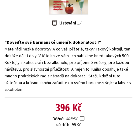
Young adult (SK)
Zahraniční literatura
Zdraví a životní styl
Listování
Všechny tituly
Doveďte své barmanské umění k dokonalosti!
Máte rádi hezké dobroty? A co vaši přátelé, taky? Takový koktejl, ten
dokáže dělat divy. V této knize vám jich nabízíme hned takových 500.
Koktejly alkoholické i bez alkoholu, pro příjemné večery, pro každou
návštěvu, pro slavnostní příležitosti. A nejen to. Kniha obsahuje také
mnoho praktických rad a nápadů na dekoraci. Stačí, když si tuto
užitečnou a krásnou knihu zařadíte do svého baru mezi šejkr a láhve s
alkoholem.
396 Kč
495 Kč
Běžně
ušetříte 99 Kč