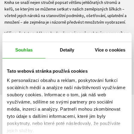
Kniha se snaží nejen stručně popsat většinu jehličnatých stromů a
keřů, se kterými se můžeme setkat v našich zeměpisných šířkách –
včetně jejich nároků na stanovištní podmínky, ošetřování, uplatnění a
množení – ale zejména je i názorně předvést množstvím vyobrazení.
Věříme, že tato publikace bude všem zájemcům platným pomocníkem
při poznávání, pěstování, použití i množení popsaného druhového a
odrůdového sortimentu jehličnanů.
Souhlas
Detaily
Více o cookies
Ke stažení
Tato webová stránka používá cookies
Obsah.pdf
Ukázka.pdf
PDF
PDF
K personalizaci obsahu a reklam, poskytování funkcí
sociálních médií a analýze naší návštěvnosti využíváme
soubory cookies.
Informace o tom, jak náš web
využíváme, sdílíme se svými partnery pro sociální
HODNOCENÍ ČTENÁŘŮ
média, inzerci a analýzy.
Partneři mohou zkombinovat
tyto údaje s dalšími informacemi, které jim byly
V současné době nejsou vytvořena žádná uživatelská hodnocení.
poskytnuty, nebo které poté následovaly, že používáte
jejich služby.