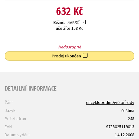
632 Kč
790 Kč
Běžně
ušetříte 158 Kč
Nedostupné
Prodej ukončen
DETAILNÍ INFORMACE
Žánr
encyklopedie živé přírody
Jazyk
čeština
Počet stran
248
EAN
9788025119013
Datum vydání
14.12.2008