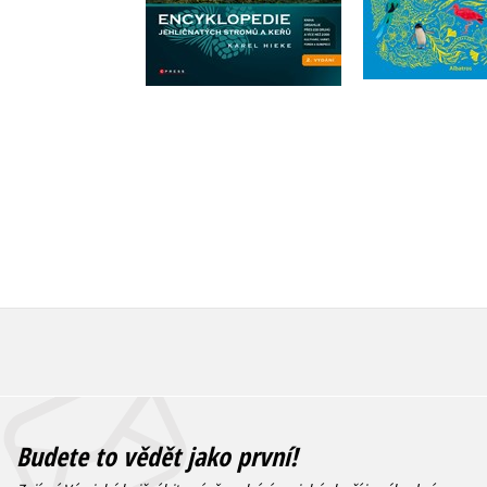
Do košíku
Do košík
712 Kč
890 Kč
471 Kč
5
Budete to vědět jako první!