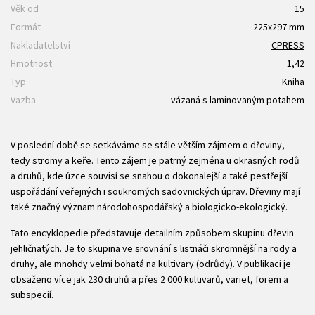
Věk od
15
Formát
225x297 mm
Nakladatelství
CPRESS
Hmotnost
1,42
Typ
Kniha
Vazba
vázaná s laminovaným potahem
V poslední době se setkáváme se stále větším zájmem o dřeviny,
tedy stromy a keře. Tento zájem je patrný zejména u okrasných rodů
a druhů, kde úzce souvisí se snahou o dokonalejší a také pestřejší
uspořádání veřejných i soukromých sadovnických úprav. Dřeviny mají
také značný význam národohospodářský a biologicko-ekologický.
Tato encyklopedie představuje detailním způsobem skupinu dřevin
jehličnatých. Je to skupina ve srovnání s listnáči skromnější na rody a
druhy, ale mnohdy velmi bohatá na kultivary (odrůdy). V publikaci je
obsaženo více jak 230 druhů a přes 2 000 kultivarů, variet, forem a
subspecií.