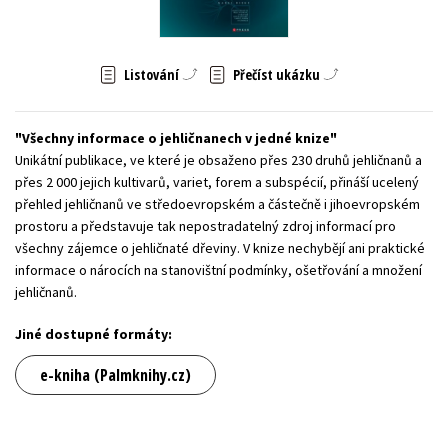
Young adult (SK)
Zahraniční literatura
Zdraví a životní styl
Listování
Přečíst ukázku
Všechny tituly
Všechny informace o jehličnanech v jedné knize
Unikátní publikace, ve které je obsaženo přes 230 druhů jehličnanů a
přes 2 000 jejich kultivarů, variet, forem a subspécií, přináší ucelený
přehled jehličnanů ve středoevropském a částečně i jihoevropském
prostoru a představuje tak nepostradatelný zdroj informací pro
všechny zájemce o jehličnaté dřeviny. V knize nechybějí ani praktické
informace o nárocích na stanovištní podmínky, ošetřování a množení
jehličnanů.
Jiné dostupné formáty:
e-kniha (Palmknihy.cz)