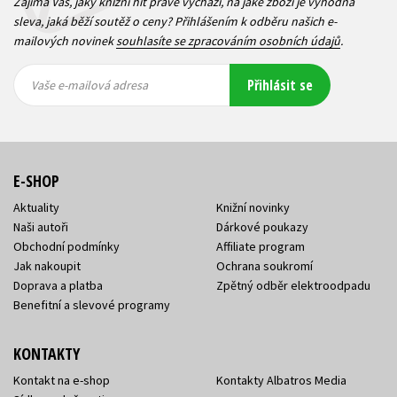
Zajímá Vás, jaký knižní hit právě vychází, na jaké zboží je výhodná
sleva, jaká běží soutěž o ceny? Přihlášením k odběru našich e-
mailových novinek
souhlasíte se zpracováním osobních údajů
.
Vaše e-
Vaše e-
Přihlásit se
mailová
mailová
Vaše e-mailová adresa
adresa
adresa
E-SHOP
Aktuality
Knižní novinky
Naši autoři
Dárkové poukazy
Obchodní podmínky
Affiliate program
Jak nakoupit
Ochrana soukromí
Doprava a platba
Zpětný odběr elektroodpadu
Benefitní a slevové programy
KONTAKTY
Kontakt na e-shop
Kontakty Albatros Media