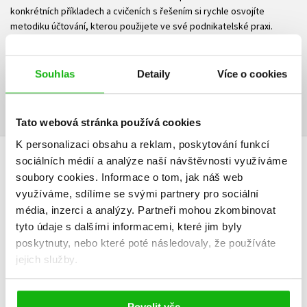
konkrétních příkladech a cvičeních s řešením si rychle osvojíte
metodiku účtování, kterou použijete ve své podnikatelské praxi.
Ke stažení
Souhlas
Detaily
Více o cookies
Obsah.pdf
PDF
Tato webová stránka používá cookies
K personalizaci obsahu a reklam, poskytování funkcí
sociálních médií a analýze naší návštěvnosti využíváme
HODNOCENÍ ČTENÁŘŮ
soubory cookies.
Informace o tom, jak náš web
využíváme, sdílíme se svými partnery pro sociální
V současné době nejsou vytvořena žádná uživatelská hodnocení.
média, inzerci a analýzy.
Partneři mohou zkombinovat
tyto údaje s dalšími informacemi, které jim byly
Vaše hodnocení
poskytnuty, nebo které poté následovaly, že používáte
jejich služby.
Uživatelskou recenzi mohou vkládat pouze registrovaní uživatelé
Přihlásit
Povolit vše