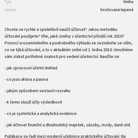
Typ
Kniha
Vazba
brožovaná lepená
Chcete se rychle a spolehlivě naučit účtovat? Jakou metodiku
účtování použijete? Víte, jaké změny v účetnictví přináší rok 2010?
Pomocí srozumitelného a podrobného výkladu se seznámíte se vším,
co se týká účtování, a to v aktuálním znění od 1. ledna 2010. Umožníme
vám získat potřebné znalosti pro vedení účetnictví. Naučíte se:
- jak zpracovat účetní doklad
- co jsou aktiva a pasiva
- jakým způsobem sestavit rozvahu
- k čemu slouží účty výsledkové
- co je syntetická a analytická evidence
- jak účtovat finanční a dlouhodobý majetek, zásoby, mzdy, daně atd.
Publikace se řadí mezi moderní učebnice praktického účtování. Na