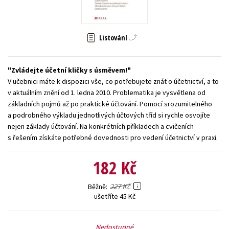
Young adult (SK)
Zahraniční literatura
Zdraví a životní styl
Listování
Všechny tituly
Zvládejte účetní kličky s úsměvem!
V učebnici máte k dispozici vše, co potřebujete znát o účetnictví, a to
v aktuálním znění od 1. ledna 2010. Problematika je vysvětlena od
základních pojmů až po praktické účtování. Pomocí srozumitelného
a podrobného výkladu jednotlivých účtových tříd si rychle osvojíte
nejen základy účtování. Na konkrétních příkladech a cvičeních
s řešením získáte potřebné dovednosti pro vedení účetnictví v praxi.
182 Kč
227 Kč
Běžně
ušetříte 45 Kč
Nedostupné