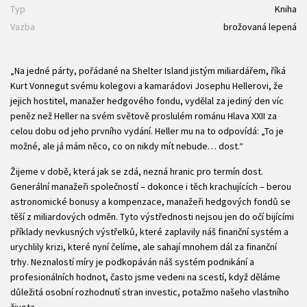
Typ
Kniha
Vazba
brožovaná lepená
„Na jedné párty, pořádané na Shelter Island jistým miliardářem, říká
Kurt Vonnegut svému kolegovi a kamarádovi Josephu Hellerovi, že
jejich hostitel, manažer hedgového fondu, vydělal za jediný den víc
peněz než Heller na svém světově proslulém románu Hlava XXII za
celou dobu od jeho prvního vydání. Heller mu na to odpovídá: „To je
možné, ale já mám něco, co on nikdy mít nebude… dost.“
Žijeme v době, která jak se zdá, nezná hranic pro termín dost.
Generální manažeři společností – dokonce i těch krachujících – berou
astronomické bonusy a kompenzace, manažeři hedgových fondů se
těší z miliardových odměn. Tyto výstřednosti nejsou jen do očí bijícími
příklady nevkusných výstřelků, které zaplavily náš finanční systém a
urychlily krizi, které nyní čelíme, ale sahají mnohem dál za finanční
trhy. Neznalostí míry je podkopáván náš systém podnikání a
profesionálních hodnot, často jsme vedeni na scestí, když děláme
důležitá osobní rozhodnutí stran investic, potažmo našeho vlastního