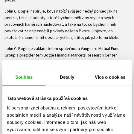
života.
John C. Bogle inspiruje, když nabízí svůj jedinečný pohled jak na
peníze, tak na hodnoty, které bychom měli v byznyse a svých
pracovních kariérách následovat, a také na to, co bychom měli
považovat za nejcennější poklady našeho života. Objevte, co
skutečně znamená mít dost, a rychle zjistíte, jak jste tomu blízko.
John C. Bogle je zakladatelem společnosti Vanguard Mutual Fund
Group a prezidentem Bogle Financial Markets Research Center.
Vanguard založil v roce 1974 a do roku 1996 zastával pozici
generálního ředitele a předsedy představenstva společnosti, poté až
do roku 2000 byl na pozici senior chairman. V roce 1999 jmenoval
Souhlas
Detaily
Více o cookies
magazín Fortune Johna C. Bogla jedním ze čtyř „investičních gigantů“
dvacátého století. V roce 2004 jej magazín Time zařadil mezi sto
nejmocnějších a nejvlivnějších osobností planety a magazín
Tato webová stránka používá cookies
Institutional Investor mu udělil ocenění Lifetime Achievement Award.
K personalizaci obsahu a reklam, poskytování funkcí
Ke stažení
sociálních médií a analýze naší návštěvnosti využíváme
soubory cookies.
Informace o tom, jak náš web
Obsah.pdf
Ukázka.pdf
využíváme, sdílíme se svými partnery pro sociální
PDF
PDF