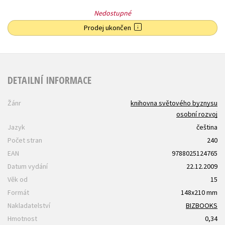
Nedostupné
Prodej ukončen
DETAILNÍ INFORMACE
Žánr
knihovna světového byznysu
osobní rozvoj
Jazyk
čeština
Počet stran
240
EAN
9788025124765
Datum vydání
22.12.2009
Věk od
15
Formát
148x210 mm
Nakladatelství
BIZBOOKS
Hmotnost
0,34