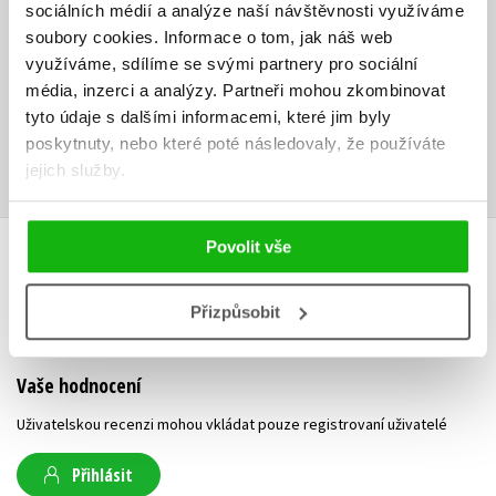
sociálních médií a analýze naší návštěvnosti využíváme
čtenářky může přimět i k následnému hlubšímu studiu historických
soubory cookies.
Informace o tom, jak náš web
událostí.
využíváme, sdílíme se svými partnery pro sociální
Ke stažení
média, inzerci a analýzy.
Partneři mohou zkombinovat
tyto údaje s dalšími informacemi, které jim byly
Obsah.pdf
poskytnuty, nebo které poté následovaly, že používáte
PDF
jejich služby.
Povolit vše
HODNOCENÍ ČTENÁŘŮ
Přizpůsobit
V současné době nejsou vytvořena žádná uživatelská hodnocení.
Vaše hodnocení
Uživatelskou recenzi mohou vkládat pouze registrovaní uživatelé
Přihlásit