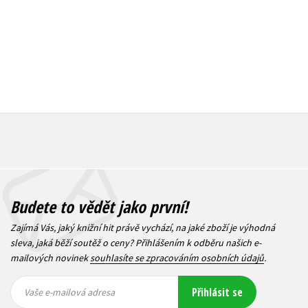
Budete to vědět jako první!
Zajímá Vás, jaký knižní hit právě vychází, na jaké zboží je výhodná
sleva, jaká běží soutěž o ceny? Přihlášením k odběru našich e-
mailových novinek
souhlasíte se zpracováním osobních údajů
.
Vaše e-
Vaše e-
Přihlásit se
mailová
mailová
Vaše e-mailová adresa
adresa
adresa