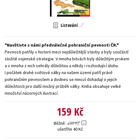
Young adult (SK)
Zahraniční literatura
Zdraví a životní styl
Všechny tituly
Listování
Navštivte s námi předválečné pohraniční pevnosti ČR.
Pevnosti patřily v historii mezi nejdůležitější stavby a byly součástí
složité vojenské strategie. V mnoha bitvách byly důležitým prvkem
a v mnoha z nich sehrály důležitou a někdy i rozhodující úlohu.
I počátek druhé světové války na našem území patří právě
pohraničním pevnostem a dodnes se mnozí dohadují o jejich
důležitosti pro další možný průběh války. Kniha obsahuje velké
množství názorných ilustrací.
159 Kč
199 Kč
Běžně
ušetříte 40 Kč