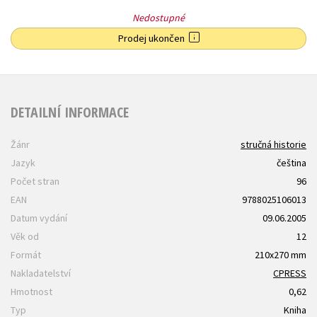
Nedostupné
Prodej ukončen
DETAILNÍ INFORMACE
Žánr
stručná historie
Jazyk
čeština
Počet stran
96
EAN
9788025106013
Datum vydání
09.06.2005
Věk od
12
Formát
210x270 mm
Nakladatelství
CPRESS
Hmotnost
0,62
Typ
Kniha