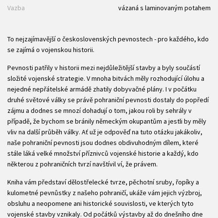
Vazba
vázaná s laminovaným potahem
To nejzajímavější o československých pevnostech - pro každého, kdo
se zajímá o vojenskou historii.
Pevnosti patřily v historii mezi nejdůležitější stavby a byly součástí
složité vojenské strategie. V mnoha bitvách měly rozhodující úlohu a
nejedné nepřátelské armádě zhatily dobyvačné plány. I v počátku
druhé světové války se právě pohraniční pevnosti dostaly do popředí
zájmu a dodnes se mnozí dohadují o tom, jakou roli by sehrály v
případě, že bychom se bránily německým okupantům a jestli by měly
vliv na další průběh války. Ať už je odpověď na tuto otázku jakákoliv,
naše pohraniční pevnosti jsou dodnes obdivuhodným dílem, které
stále láká velké množství příznivců vojenské historie a každý, kdo
některou z pohraničních tvrzí navštívil ví, že právem.
Kniha vám představí dělostřelecké tvrze, pěchotní sruby, řopíky a
kulometné pevnůstky z našeho pohraničí, ukáže vám jejich výzbroj,
obsluhu a neopomene ani historické souvislosti, ve kterých tyto
vojenské stavby vznikaly. Od počátků výstavby až do dnešního dne