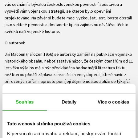
vás seznámí s bývalou československou pevnostní soustavou a
vysvětlí vám vojenskou strategii, se kterou bylo opevnění
projektováno. Na závěr si budete moci vyzkoušet, jestli byste obstáli
jako velitelé pevnosti a dostanete tip na zajímavou návštěvu těchto
svědků naší vojenské historie.
O autorovi:
Jiří Macoun (narozen 1956) se autorsky zaměřil na publikace vojensko
historického obsahu, neboť zastává názor, že českým čtenářům od 11
let věku výše by měla být předkládána hodnotnější literatura faktu,
než kterou přináší záplava zahraničních encyklopedií, které navíc z
přirozených příčin naprosto pomíjejí dějinné události blíže se týkající
naší země i našeho národa. Poučení i dostatečný přehled naleznou v
knihách Jiřího Macouna všichni, pro které je rozsah probíraného učiva
v hodinách historie příliš malý, jakož i čtenáři, kteří se o některých
Souhlas
Detaily
Více o cookies
událostech a jejich souvislostech dozvědět nemohli, neboť v době
jejich školní docházky se o nich nesmělo mluvit natož psát. Obecně lze
publikace tohoto autora doporučit pro zvídavé žáky a žákyně
Tato webová stránka používá cookies
základních škol, ale i středních, neboť přinášejí poznatky podané
K personalizaci obsahu a reklam, poskytování funkcí
čtivým a přehledným způsobem, který nenudí a některé čtenáře či