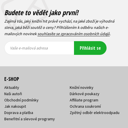
Budete to vědět jako první!
Zajímá Vás, jaký knižní hit právě vychází, na jaké zboží je výhodná
sleva, jaká běží soutěž o ceny? Přihlášením k odběru našich e-
mailových novinek
souhlasíte se zpracováním osobních údajů
.
Vaše e-
Vaše e-
Přihlásit se
mailová
mailová
Vaše e-mailová adresa
adresa
adresa
E-SHOP
Aktuality
Knižní novinky
Naši autoři
Dárkové poukazy
Obchodní podmínky
Affiliate program
Jak nakoupit
Ochrana soukromí
Doprava a platba
Zpětný odběr elektroodpadu
Benefitní a slevové programy