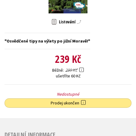
Young adult (SK)
Zahraniční literatura
Zdraví a životní styl
Listování
Všechny tituly
Osvědčené tipy na výlety po jižní Moravě!
239 Kč
299 Kč
Běžně
ušetříte 60 Kč
Nedostupné
Prodej ukončen
DETAILNÍ INFORMACE