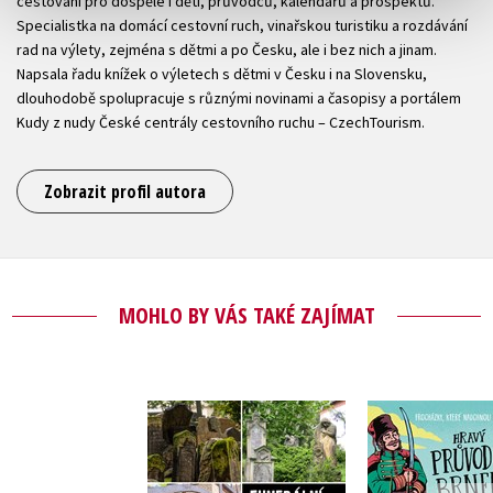
cestování pro dospělé i děti, průvodců, kalendářů a prospektů.
Specialistka na domácí cestovní ruch, vinařskou turistiku a rozdávání
rad na výlety, zejména s dětmi a po Česku, ale i bez nich a jinam.
Napsala řadu knížek o výletech s dětmi v Česku i na Slovensku,
dlouhodobě spolupracuje s různými novinami a časopisy a portálem
Kudy z nudy České centrály cestovního ruchu – CzechTourism.
Zobrazit profil autora
MOHLO BY VÁS TAKÉ ZAJÍMAT
Hravý pr
Funerální turistika
Brn
,
Eva Obůrková
Eva Obů
Ladislav Hoskovec