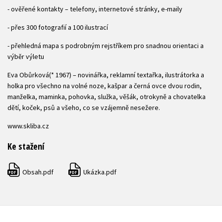
- ověřené kontakty – telefony, internetové stránky, e-maily
- přes 300 fotografií a 100 ilustrací
- přehledná mapa s podrobným rejstříkem pro snadnou orientaci a
výběr výletu
Eva Obůrková(* 1967) – novinářka, reklamní textařka, ilustrátorka a
holka pro všechno na volné noze, kašpar a černá ovce dvou rodin,
manželka, maminka, pohovka, služka, věšák, otrokyně a chovatelka
dětí, koček, psů a všeho, co se vzájemně nesežere.
www.skliba.cz
Ke stažení
Obsah.pdf
Ukázka.pdf
PDF
PDF