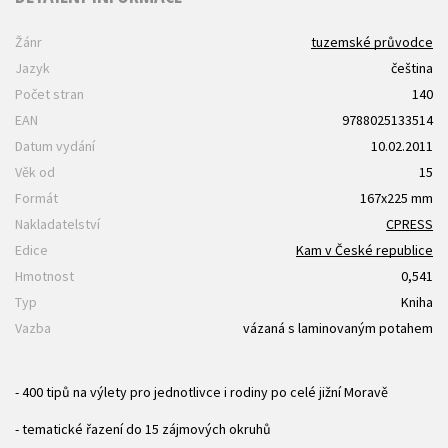
Žánr
tuzemské průvodce
Jazyk
čeština
Počet stran
140
EAN
9788025133514
Datum vydání
10.02.2011
Věk od
15
Formát
167x225 mm
Nakladatelství
CPRESS
Edice
Kam v České republice
Hmotnost
0,541
Typ
Kniha
Vazba
vázaná s laminovaným potahem
- 400 tipů na výlety pro jednotlivce i rodiny po celé jižní Moravě
- tematické řazení do 15 zájmových okruhů