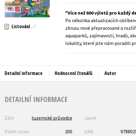
Auto - moto
Jazyky
Více než 600 výletů pro každý d
Beletrie pro děti
Po několika aktualizacích oblíbe
Kalendáře
Beletrie pro dospělé
Listování
zbrusu nové přepracované a rozšíř
Kariéra a osobní rozvoj
aquaparků, zajímavostí, hradů, ak
Byznys a ekonomie
lokality, které jste nám poradili pr
Komiks
V
Detailní informace
Hodnocení čtenářů
Autor
DETAILNÍ INFORMACE
Žánr
tuzemské průvodce
Jazyk
Počet stran
200
EAN
978802