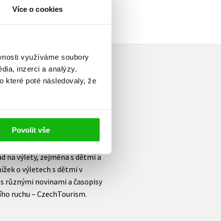
Více o cookies
ěvnosti využíváme soubory
ia, inzerci a analýzy.
o které poté následovaly, že
Povolit vše
torka řady knížek o cestování
pektů. Specialistka na domácí
ad na výlety, zejména s dětmi a
nížek o výletech s dětmi v
 s různými novinami a časopisy
ího ruchu – CzechTourism.