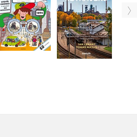
Tomáš Majliš
,
Jan Lenart
Eva Obůrková
Do košíku
Do košíku
359 Kč
449 Kč
159 Kč
199 Kč