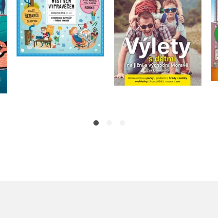
,
Eva Obůrková
Eva Obůrková
Petra Bartíková
Do košíku
Do košíku
239 Kč
299 Kč
239 Kč
299 Kč