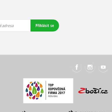
Přihlásit se
á adresa