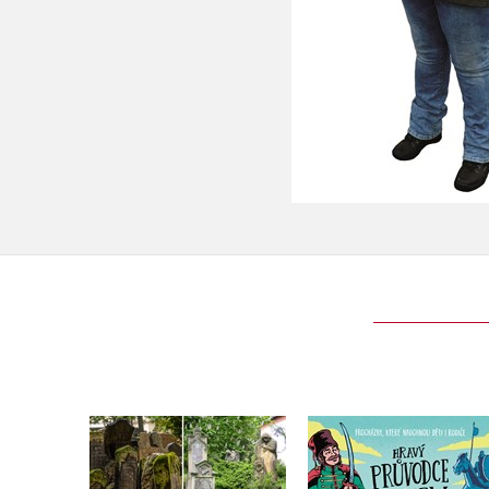
Funerální turistika
Hravý průvodce Brn
,
Eva Obůrková
Eva Obůrková