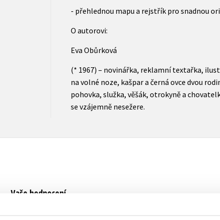
- přehlednou mapu a rejstřík pro snadnou or
O autorovi:
Eva Obůrková
(* 1967) – novinářka, reklamní textařka, ilu
na volné noze, kašpar a černá ovce dvou rod
pohovka, služka, věšák, otrokyně a chovatelka
se vzájemně nesežere.
Vaše hodnocení
Uživatelskou recenzi mohou vkládat pouze registrovaní uživat