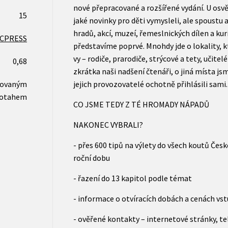
nové přepracované a rozšířené vydání. U osv
15
jaké novinky pro děti vymysleli, ale spoustu
hradů, akcí, muzeí, řemeslnických dílen a ku
CPRESS
představíme poprvé. Mnohdy jde o lokality, k
vy – rodiče, prarodiče, strýcové a tety, učitel
0,68
zkrátka naši nadšení čtenáři, o jiná místa j
novaným
jejich provozovatelé ochotně přihlásili sami.
otahem
CO JSME TEDY Z TÉ HROMADY NÁPADŮ
NAKONEC VYBRALI?
- přes 600 tipů na výlety do všech koutů Česk
roční dobu
- řazení do 13 kapitol podle témat
- informace o otvíracích dobách a cenách v
- ověřené kontakty – internetové stránky, te