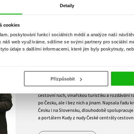
Detaily
Přihlásit
á cookies
klam, poskytování funkcí sociálních médií a analýze naší návšt
AUTOR KNIHY
k náš web využíváme, sdílíme se svými partnery pro sociální méd
yto údaje s dalšími informacemi, které jim byly poskytnuty, neb
Eva Obůrková
Přizpůsobit
Novinářka, reklamní textařka a ilustrátorka, au
pro dospělé i děti, průvodců, kalendářů a pros
cestovní ruch, vinařskou turistiku a rozdávání r
po Česku, ale i bez nich a jinam. Napsala řadu k
Česku i na Slovensku, dlouhodobě spolupracuje
a portálem Kudy z nudy České centrály cestovn