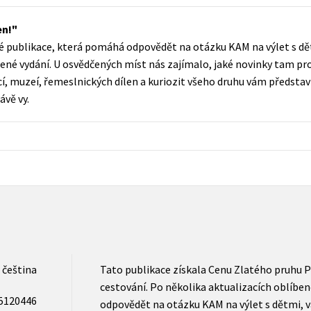
Populárně - naučná pro dospělé
Young adult (SK)
en!
Populárně - naučné pro děti
né publikace, která pomáhá odpovědět na otázku KAM na výlet s 
Zahraniční literatura
Předškoláci
ené vydání. U osvědčených míst nás zajímalo, jaké novinky tam pro 
Zdraví a životní styl
cí, muzeí, řemeslnických dílen a kuriozit všeho druhu vám předsta
Příroda a zahrada
ávě vy.
šechny tituly
čeština
Tato publikace získala Cenu Zlatého pruhu Po
cestování. Po několika aktualizacích oblíbe
5120446
odpovědět na otázku KAM na výlet s dětmi,