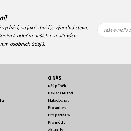
ní!
Vaše e-
Vaše e-
ě vychází, na jaké zboží je výhodná sleva,
mailová
mailová
Vaše e-mailov
adresa
adresa
ášením k odběru našich e-mailových
áním osobních údajů
.
O NÁS
Náš příběh
Nakladatelství
ia
Maloobchod
Pro autory
Pro partnery
Pro média
Aktuality