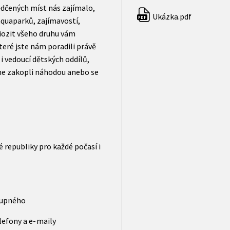
ědčených míst nás zajímalo,
Ukázka.pdf
PDF
 aquaparků, zajímavostí,
riozit všeho druhu vám
teré jste nám poradili právě
é i vedoucí dětských oddílů,
sme zakopli náhodou anebo se
é republiky pro každé počasí i
stupného
lefony a e- maily