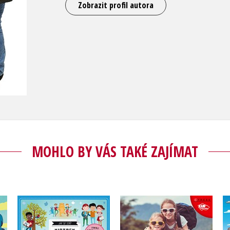
Zobrazit profil autora
MOHLO BY VÁS TAKÉ ZAJÍMAT
Jak se stát mistrem
Výlety s dětmi na jižní
em
vypravěčem
a východní Moravě