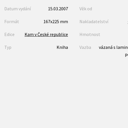
Datum vydání
15.03.2007
Věk od
Formát
167x225 mm
Nakladatelství
Edice
Kam v České republice
Hmotnost
Typ
Kniha
Vazba
vázaná s lami
p