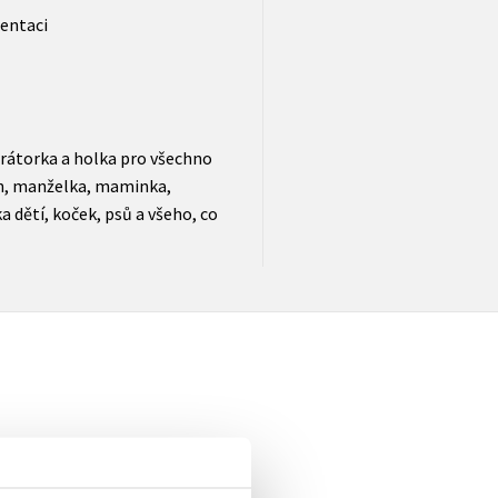
ientaci
strátorka a holka pro všechno
in, manželka, maminka,
 dětí, koček, psů a všeho, co
elé