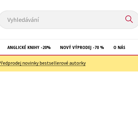
Vyhledávání
ANGLICKÉ KNIHY -20%
NOVÝ VÝPRODEJ -70 %
O NÁS
Předprodej novinky bestsellerové autorky
Přírodní vědy
Křížovky
Společnost, politika
Kuchařky
Technika a věda
New Adult
Učebnice
Ostatní
Umění a kultura
Počítače
Výchova a pedagogika
Poezie
Young adult