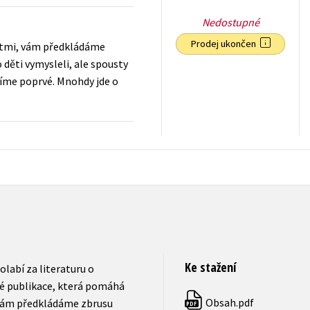
Nedostupné
Prodej ukončen
dětmi, vám předkládáme
děti vymysleli, ale spousty
víme poprvé. Mnohdy jde o
239
Kč
s DPH
Ke stažení
labí za literaturu o
né publikace, která pomáhá
Obsah.pdf
 vám předkládáme zbrusu
PDF