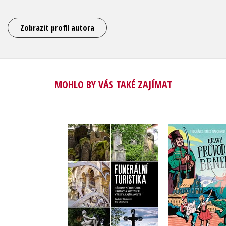
Zobrazit profil autora
MOHLO BY VÁS TAKÉ ZAJÍMAT
Hravý pr
Funerální turistika
Brn
,
Eva Obůrková
Eva Obů
Ladislav Hoskovec