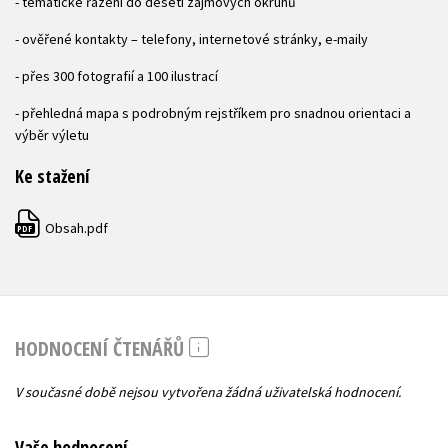
- tematické řazení do deseti zájmových okruhů
- ověřené kontakty – telefony, internetové stránky, e-maily
- přes 300 fotografií a 100 ilustrací
- přehledná mapa s podrobným rejstříkem pro snadnou orientaci a
výběr výletu
Ke stažení
Obsah.pdf
PDF
HODNOCENÍ ČTENÁŘŮ
V současné době nejsou vytvořena žádná uživatelská hodnocení.
Vaše hodnocení