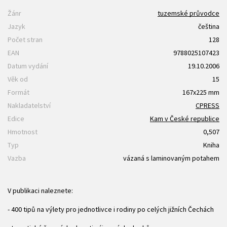
Žánr
tuzemské průvodce
Jazyk
čeština
Počet stran
128
EAN
9788025107423
Datum vydání
19.10.2006
Věk od
15
Formát
167x225 mm
Nakladatelství
CPRESS
Edice
Kam v České republice
Hmotnost
0,507
Typ
Kniha
Vazba
vázaná s laminovaným potahem
V publikaci naleznete:
- 400 tipů na výlety pro jednotlivce i rodiny po celých jižních Čechách