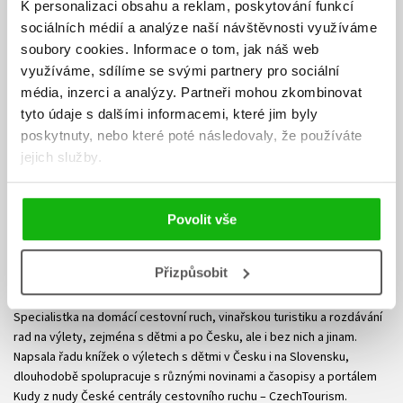
K personalizaci obsahu a reklam, poskytování funkcí
sociálních médií a analýze naší návštěvnosti využíváme
soubory cookies.
Informace o tom, jak náš web
využíváme, sdílíme se svými partnery pro sociální
média, inzerci a analýzy.
Partneři mohou zkombinovat
tyto údaje s dalšími informacemi, které jim byly
poskytnuty, nebo které poté následovaly, že používáte
jejich služby.
Povolit vše
Eva Obůrková
Přizpůsobit
Novinářka, reklamní textařka a ilustrátorka, autorka řady knížek o
cestování pro dospělé i děti, průvodců, kalendářů a prospektů.
Specialistka na domácí cestovní ruch, vinařskou turistiku a rozdávání
rad na výlety, zejména s dětmi a po Česku, ale i bez nich a jinam.
Napsala řadu knížek o výletech s dětmi v Česku i na Slovensku,
dlouhodobě spolupracuje s různými novinami a časopisy a portálem
Kudy z nudy České centrály cestovního ruchu – CzechTourism.