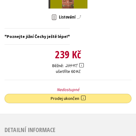
Young adult (SK)
Zahraniční literatura
Zdraví a životní styl
Listování
Všechny tituly
Poznejte jižní Čechy ještě lépe!
239 Kč
299 Kč
Běžně
ušetříte 60 Kč
Nedostupné
Prodej ukončen
DETAILNÍ INFORMACE