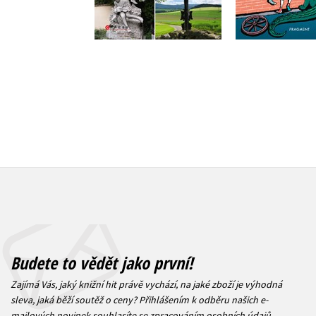
Do košíku
Do košík
359 Kč
449 Kč
319 Kč
3
Budete to vědět jako první!
Zajímá Vás, jaký knižní hit právě vychází, na jaké zboží je výhodná
sleva, jaká běží soutěž o ceny? Přihlášením k odběru našich e-
mailových novinek
souhlasíte se zpracováním osobních údajů
.