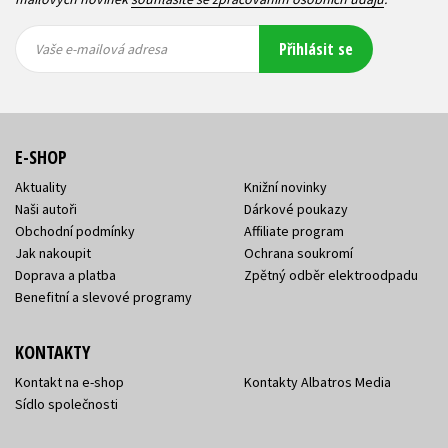
Vaše e-
Vaše e-
Přihlásit se
mailová
mailová
Vaše e-mailová adresa
adresa
adresa
E-SHOP
Aktuality
Knižní novinky
Naši autoři
Dárkové poukazy
Obchodní podmínky
Affiliate program
Jak nakoupit
Ochrana soukromí
Doprava a platba
Zpětný odběr elektroodpadu
Benefitní a slevové programy
KONTAKTY
Kontakt na e-shop
Kontakty Albatros Media
Sídlo společnosti