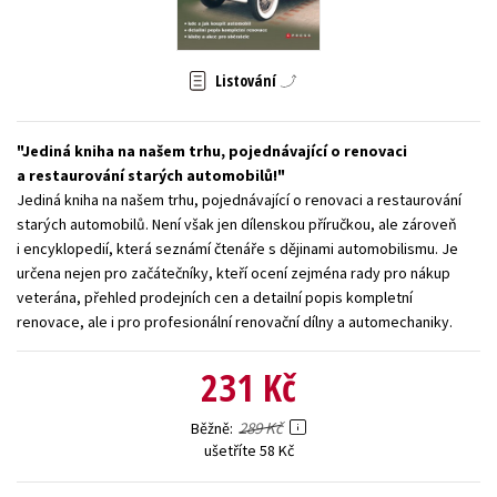
Young adult (SK)
Zahraniční literatura
Zdraví a životní styl
Listování
Všechny tituly
Jediná kniha na našem trhu, pojednávající o renovaci
a restaurování starých automobilů!
Jediná kniha na našem trhu, pojednávající o renovaci a restaurování
starých automobilů. Není však jen dílenskou příručkou, ale zároveň
i encyklopedií, která seznámí čtenáře s dějinami automobilismu. Je
určena nejen pro začátečníky, kteří ocení zejména rady pro nákup
veterána, přehled prodejních cen a detailní popis kompletní
renovace, ale i pro profesionální renovační dílny a automechaniky.
231 Kč
289 Kč
Běžně
ušetříte 58 Kč