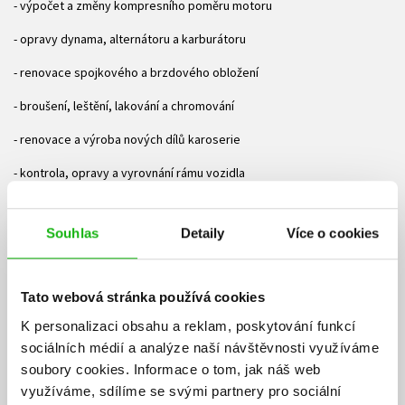
- výpočet a změny kompresního poměru motoru
- opravy dynama, alternátoru a karburátoru
- renovace spojkového a brzdového obložení
- broušení, leštění, lakování a chromování
- renovace a výroba nových dílů karoserie
- kontrola, opravy a vyrovnání rámu vozidla
- SPZ a přihlášení veterána do evidence
Souhlas
Detaily
Více o cookies
- fotografie automobilů před a po renovaci
- seznam akcí, klubů a odborných firem
Tato webová stránka používá cookies
- rady a tipy, kde lze získat další informace
K personalizaci obsahu a reklam, poskytování funkcí
Ke stažení
sociálních médií a analýze naší návštěvnosti využíváme
soubory cookies.
Informace o tom, jak náš web
Obsah.pdf
Ukázka.pdf
využíváme, sdílíme se svými partnery pro sociální
PDF
PDF