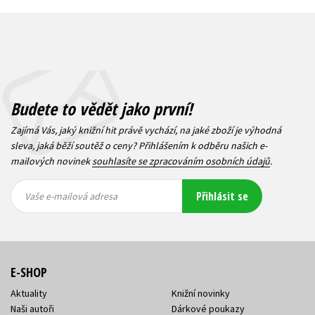
Budete to vědět jako první!
Zajímá Vás, jaký knižní hit právě vychází, na jaké zboží je výhodná
sleva, jaká běží soutěž o ceny? Přihlášením k odběru našich e-
mailových novinek
souhlasíte se zpracováním osobních údajů
.
Vaše e-
Vaše e-
Přihlásit se
mailová
mailová
Vaše e-mailová adresa
adresa
adresa
E-SHOP
Aktuality
Knižní novinky
Naši autoři
Dárkové poukazy