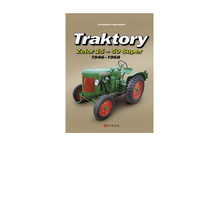
Traktory Zetor 15 -
Zetor 50 Super
František Lupoměch
Do košíku
399 Kč
499 Kč