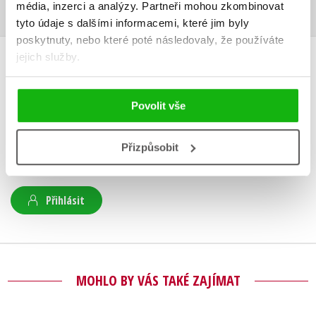
média, inzerci a analýzy.
Partneři mohou zkombinovat
tyto údaje s dalšími informacemi, které jim byly
poskytnuty, nebo které poté následovaly, že používáte
jejich služby.
HODNOCENÍ ČTENÁŘŮ
V současné době nejsou vytvořena žádná uživatelská hodnocení.
Povolit vše
Vaše hodnocení
Přizpůsobit
Uživatelskou recenzi mohou vkládat pouze registrovaní uživatelé
Přihlásit
MOHLO BY VÁS TAKÉ ZAJÍMAT