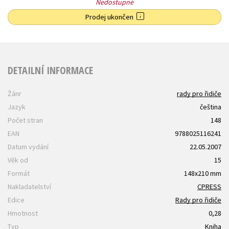
Nedostupné
Prodej ukončen
DETAILNÍ INFORMACE
Žánr
rady pro řidiče
Jazyk
čeština
Počet stran
148
EAN
9788025116241
Datum vydání
22.05.2007
Věk od
15
Formát
148x210 mm
Nakladatelství
CPRESS
Edice
Rady pro řidiče
Hmotnost
0,28
Typ
Kniha