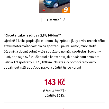
Young adult (SK)
Zahraniční literatura
Zdraví a životní styl
Všechny tituly
Listování
Chcete také jezdit za 2,8 l/100 km?
Ojedinělá kniha popisující ekonomický způsob jízdy a vliv technického
stavu motorového vozidla na spotřebu paliva. Autor, mnohaletý
účastník a dvojnásobný vítěz soutěže o nejnižší spotřebu (Economy
Run), popisuje své zkušenosti a know-how jak dosáhnout s vozem
Felicia 1.3 spotřeby 2,87 l/100 km. Zkuste i vy pomocí této knihy
dosáhnout nižší spotřeby paliva a ušetřit tisíce korun!
143 Kč
179 Kč
Běžně
ušetříte 36 Kč