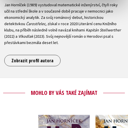
Jan Horníček (1989) vystudoval matematické inženýrství, čtyři roky
učil na střední škole a v současné době pracuje v nemocnici jako
ekonomický analytik. Za svůj románový debut, historickou
detektivkou
Čarostřelec
, získal v roce 2020 Literární cenu Knižního
klubu, na příběh následně volně navázal knihami
Kapitán Stellwerther
(2022) a
Vlkodlak
(2023). Svůj nejnovější román o Herodovi psal s
přestávkami bezmála deset let.
Zobrazit profil autora
MOHLO BY VÁS TAKÉ ZAJÍMAT
Herodes II: Svět
Herodes I: 