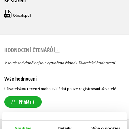
Ke stažení
Obsah.pdf
PDF
HODNOCENÍ ČTENÁŘŮ
V současné době nejsou vytvořena žádná uživatelská hodnocení.
Vaše hodnocení
Uživatelskou recenzi mohou vkládat pouze registrovaní uživatelé
Přihlásit
AUTOR KNIHY
Souhlas
Detaily
Více o cookies