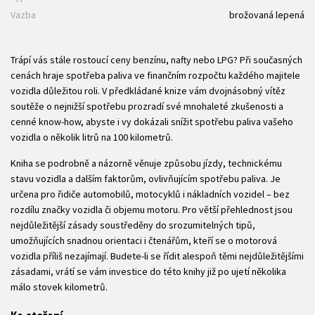
Vazba
brožovaná lepená
Trápí vás stále rostoucí ceny benzínu, nafty nebo LPG? Při současných
cenách hraje spotřeba paliva ve finančním rozpočtu každého majitele
vozidla důležitou roli. V předkládané knize vám dvojnásobný vítěz
soutěže o nejnižší spotřebu prozradí své mnohaleté zkušenosti a
cenné know-how, abyste i vy dokázali snížit spotřebu paliva vašeho
vozidla o několik litrů na 100 kilometrů.
Kniha se podrobně a názorně věnuje způsobu jízdy, technickému
stavu vozidla a dalším faktorům, ovlivňujícím spotřebu paliva. Je
určena pro řidiče automobilů, motocyklů i nákladních vozidel – bez
rozdílu značky vozidla či objemu motoru. Pro větší přehlednost jsou
nejdůležitější zásady soustředěny do srozumitelných tipů,
umožňujících snadnou orientaci i čtenářům, kteří se o motorová
vozidla příliš nezajímají. Budete-li se řídit alespoň těmi nejdůležitějšími
zásadami, vrátí se vám investice do této knihy již po ujetí několika
málo stovek kilometrů.