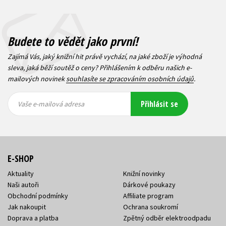
Budete to vědět jako první!
Zajímá Vás, jaký knižní hit právě vychází, na jaké zboží je výhodná
sleva, jaká běží soutěž o ceny? Přihlášením k odběru našich e-
mailových novinek
souhlasíte se zpracováním osobních údajů
.
Vaše e-
Vaše e-
Přihlásit se
mailová
mailová
Vaše e-mailová adresa
adresa
adresa
E-SHOP
Aktuality
Knižní novinky
Naši autoři
Dárkové poukazy
Obchodní podmínky
Affiliate program
Jak nakoupit
Ochrana soukromí
Doprava a platba
Zpětný odběr elektroodpadu