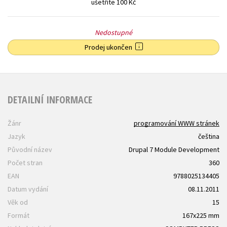
ušetříte 100 Kč
Nedostupné
Prodej ukončen
DETAILNÍ INFORMACE
Žánr
programování WWW stránek
Jazyk
čeština
Původní název
Drupal 7 Module Development
Počet stran
360
EAN
9788025134405
Datum vydání
08.11.2011
Věk od
15
Formát
167x225 mm