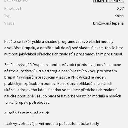
Nakladatelství
COMPUTER PRESS
Hmotnost
0,57
Typ
Kniha
Vazba
brožovaná lepená
Naučte se také rychle a snadno programovat své vlastní moduly
a součásti Drupalu, a doplňte tak do něj své vlastní funkce. To vše bez
nutnosti jakýchkoli předchozích znalostí s programováním pro Drupal.
Zkušení vývojáři Drupalu v tomto průvodci představují nové a mocné
nástroje, rozhraní API a strategie psaní vlastního kódu pro systém
Drupal 7 vývojářům pracujícím v jazyce PHP. Výklad je veden
praktickým způsobem pomocí konkrétních příkladů a funkčních
ukázek zdrojového kódu. Snadno se tak bez předchozích znalostí
naučíte postupně vše, co budete k tvorbě vlastních modulů a nových
funkcí Drupalu potřebovat.
Autoři vás mimo jiné naučí:
- Jak vytvořit svůj první modul a psát automatické testy