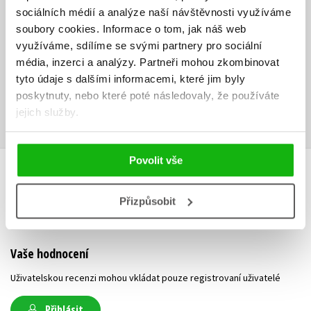
na vývoji jádra Drupalu a tvorbě a údržbě jeho modulů. Zároveň
sociálních médií a analýze naší návštěvnosti využíváme
aktivně působí v rámci komunity systému Drupal. Více informací
soubory cookies.
Informace o tom, jak náš web
najdete v knize.
využíváme, sdílíme se svými partnery pro sociální
média, inzerci a analýzy.
Partneři mohou zkombinovat
Ke stažení
tyto údaje s dalšími informacemi, které jim byly
poskytnuty, nebo které poté následovaly, že používáte
Obsah.pdf
Příloha.zip
Ukázka.pdf
PDF
ZIP
PDF
jejich služby.
Povolit vše
HODNOCENÍ ČTENÁŘŮ
Přizpůsobit
V současné době nejsou vytvořena žádná uživatelská hodnocení.
Vaše hodnocení
Uživatelskou recenzi mohou vkládat pouze registrovaní uživatelé
Přihlásit