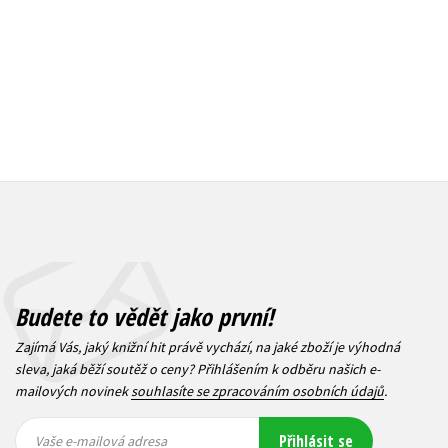
Budete to vědět jako první!
Zajímá Vás, jaký knižní hit právě vychází, na jaké zboží je výhodná
sleva, jaká běží soutěž o ceny? Přihlášením k odběru našich e-
mailových novinek
souhlasíte se zpracováním osobních údajů
.
Vaše e-
Vaše e-
Přihlásit se
mailová
mailová
Vaše e-mailová adresa