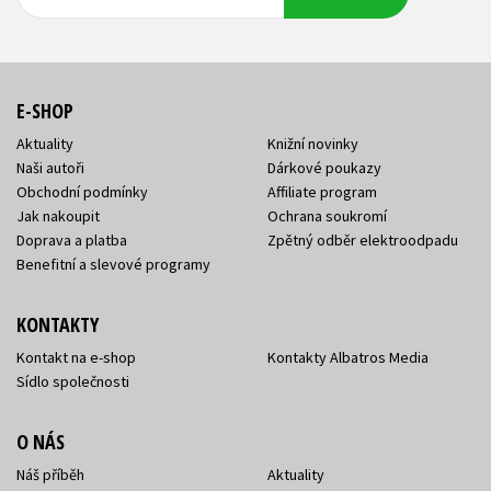
adresa
adresa
E-SHOP
Aktuality
Knižní novinky
Naši autoři
Dárkové poukazy
Obchodní podmínky
Affiliate program
Jak nakoupit
Ochrana soukromí
Doprava a platba
Zpětný odběr elektroodpadu
Benefitní a slevové programy
KONTAKTY
Kontakt na e-shop
Kontakty Albatros Media
Sídlo společnosti
O NÁS
Náš příběh
Aktuality