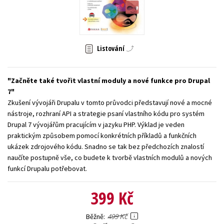
Young adult (SK)
Zahraniční literatura
Zdraví a životní styl
Všechny tituly
Listování
Začněte také tvořit vlastní moduly a nové funkce pro Drupal
7
Zkušení vývojáři Drupalu v tomto průvodci představují nové a mocné
nástroje, rozhraní API a strategie psaní vlastního kódu pro systém
Drupal 7 vývojářům pracujícím v jazyku PHP. Výklad je veden
praktickým způsobem pomocí konkrétních příkladů a funkčních
ukázek zdrojového kódu. Snadno se tak bez předchozích znalostí
naučíte postupně vše, co budete k tvorbě vlastních modulů a nových
funkcí Drupalu potřebovat.
399 Kč
499 Kč
Běžně