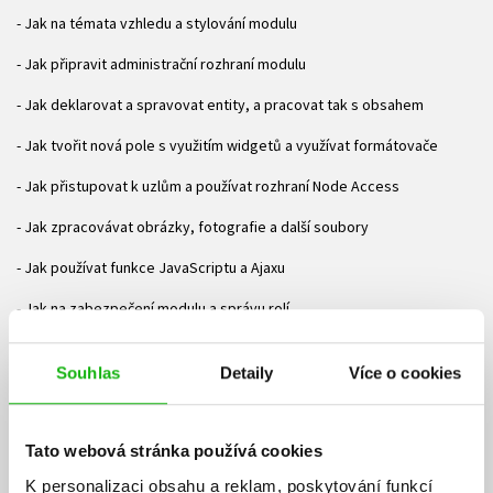
- Jak na témata vzhledu a stylování modulu
- Jak připravit administrační rozhraní modulu
- Jak deklarovat a spravovat entity, a pracovat tak s obsahem
- Jak tvořit nová pole s využitím widgetů a využívat formátovače
- Jak přistupovat k uzlům a používat rozhraní Node Access
- Jak zpracovávat obrázky, fotografie a další soubory
- Jak používat funkce JavaScriptu a Ajaxu
- Jak na zabezpečení modulu a správu rolí
Všechny zdrojové kódy s českými komentáři si mohou čtenáři
stáhnout na adrese http://knihy.cpress.cz/k1911 pod odkazem
Souhlas
Detaily
Více o cookies
Soubory ke stažení.
O autorech:
Tato webová stránka používá cookies
Autoři jsou profesionálními vývojáři pro Drupal, kteří se podílejí
K personalizaci obsahu a reklam, poskytování funkcí