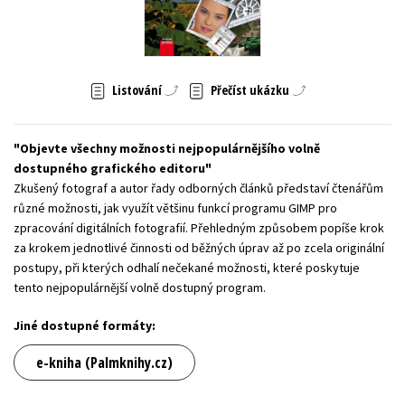
Young adult (SK)
Zahraniční literatura
Zdraví a životní styl
Všechny tituly
Listování
Přečíst ukázku
Objevte všechny možnosti nejpopulárnějšího volně
dostupného grafického editoru
Zkušený fotograf a autor řady odborných článků představí čtenářům
různé možnosti, jak využít většinu funkcí programu GIMP pro
zpracování digitálních fotografií. Přehledným způsobem popíše krok
za krokem jednotlivé činnosti od běžných úprav až po zcela originální
postupy, při kterých odhalí nečekané možnosti, které poskytuje
tento nejpopulárnější volně dostupný program.
Jiné dostupné formáty:
e-kniha (Palmknihy.cz)