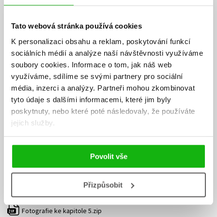
Lubomír Čevela pracuje jako programátor a své bohaté zkušenosti
z oblasti open-source software, kam patří i program GIMP, již řadu let
Tato webová stránka používá cookies
využívá v redakci internetového časopisu LinuxEXPRES. Fotografování
K personalizaci obsahu a reklam, poskytování funkcí
je jeho velkým koníčkem, který ho přivedl ke členství ve Fotoklubu
sociálních médií a analýze naší návštěvnosti využíváme
Vsetín a sběratelství historické fototechniky. Je také autorem
úspěšné série článků na téma GIMP zveřejněných na
soubory cookies.
Informace o tom, jak náš web
www.fotografovani.cz a www.grafika.cz. Další své texty pravidelně
využíváme, sdílíme se svými partnery pro sociální
publikuje na odborných portálech jako www.root.cz, www.linuxsoft.cz
média, inzerci a analýzy.
Partneři mohou zkombinovat
a www.abclinuxu.cz.
tyto údaje s dalšími informacemi, které jim byly
poskytnuty, nebo které poté následovaly, že používáte
Ke stažení
jejich služby.
Obsah.pdf
Fotografie ke kapitole 2.zip
PDF
ZIP
Povolit vše
Fotografie ke kapitole 3.zip
ZIP
Přizpůsobit
Fotografie ke kapitole 4.zip
ZIP
Fotografie ke kapitole 5.zip
ZIP