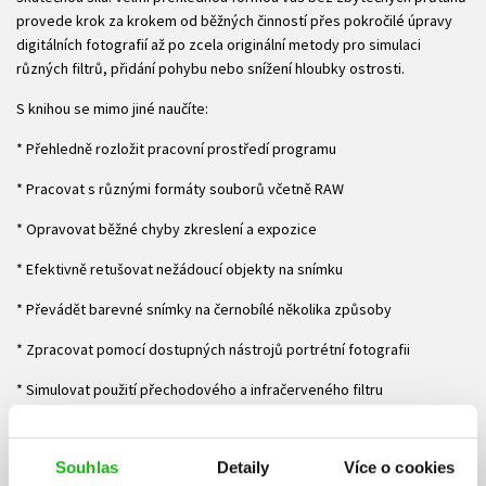
provede krok za krokem od běžných činností přes pokročilé úpravy
digitálních fotografií až po zcela originální metody pro simulaci
různých filtrů, přidání pohybu nebo snížení hloubky ostrosti.
S knihou se mimo jiné naučíte:
* Přehledně rozložit pracovní prostředí programu
* Pracovat s různými formáty souborů včetně RAW
* Opravovat běžné chyby zkreslení a expozice
* Efektivně retušovat nežádoucí objekty na snímku
* Převádět barevné snímky na černobílé několika způsoby
* Zpracovat pomocí dostupných nástrojů portrétní fotografii
* Simulovat použití přechodového a infračerveného filtru
* Přidat rámeček, efekt vinětce nebo vodoznak
Souhlas
Detaily
Více o cookies
O autorovi: