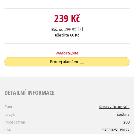
239 Kč
299 Kč
Běžně
ušetříte 60 Kč
Nedostupné
Prodej ukončen
DETAILNÍ INFORMACE
Žánr
úpravy fotografií
Jazyk
čeština
Počet stran
200
EAN
9788025135822