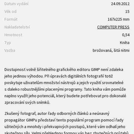
Datum vydání
24.09.2012
Věk od
15
Formát
167x225 mm
Nakladatelství
COMPUTER PRESS
Hmotnost
0,54
Typ
Kniha
Vazba
brožovaná, šitá nitmi
Dostupnost volně šiřitelného grafického editoru GIMP není zdaleka
jeho jedinou výhodou. Při úpravách digitálních fotografií totiž
poskytuje uživatelům množství nástrojů a jejich využití srovnatelné
s daleko robustnějšími placenými programy. Tato kniha vám pomůže
naplno využít jeho potenciál, který budete potřebovat pro dokonalé
zpracování svých snímků.
Zkušený fotograf, autor řady odborných článků a neúnavný
propagátor GIMPu představí tento populární program pomocí řady
užitečných a mnohdy i překvapivých postupů, které vám odhalí jeho
skutečnou sílu. Velmi přehlednou formou vás bez zbytečných průtahů