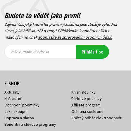
Budete to vědět jako první!
Zajímá Vás, jaký knižní hit právě vychází, na jaké zboží je výhodná
sleva, jaká běží soutěž o ceny? Přihlášením k odběru našich e-
mailových novinek
souhlasíte se zpracováním osobních údajů
.
Vaše e-
Vaše e-
Přihlásit se
mailová
mailová
Vaše e-mailová adresa
adresa
adresa
E-SHOP
Aktuality
Knižní novinky
Naši autoři
Dárkové poukazy
Obchodní podmínky
Affiliate program
Jak nakoupit
Ochrana soukromí
Doprava a platba
Zpětný odběr elektroodpadu
Benefitní a slevové programy