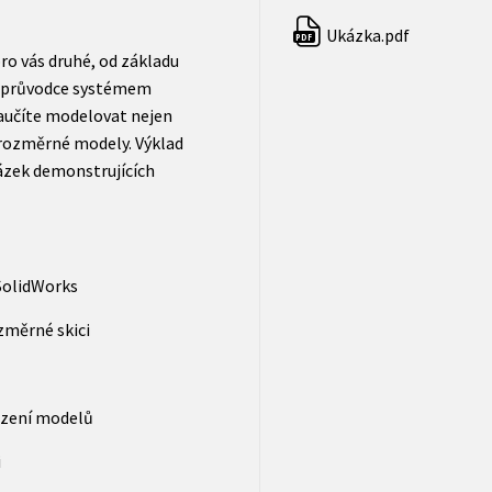
Ukázka.pdf
PDF
ro vás druhé, od základu
o průvodce systémem
aučíte modelovat nejen
ojrozměrné modely. Výklad
ázek demonstrujících
 SolidWorks
změrné skici
azení modelů
i