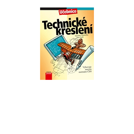
Technické kreslení
,
Jaroslav Kletečka
Petr Fořt
Do košíku
263 Kč
329 Kč