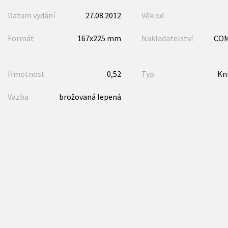
Datum vydání
27.08.2012
Věk od
Formát
167x225 mm
Nakladatelství
CO
Hmotnost
0,52
Typ
Kn
Vazba
brožovaná lepená