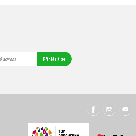
Přihlásit se
á adresa