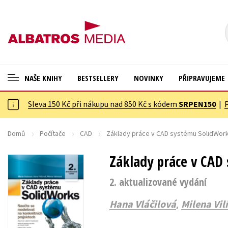
NAŠE KNIHY
BESTSELLERY
NOVINKY
PŘIPRAVUJEME
Sleva 150 Kč při nákupu nad 850 Kč s kódem
SRPEN150
|
ANGLICKÉ KNIHY -20 %
Cestování
VÝPRODEJ -70 %
Dárkové publikace
Domů
Počítače
CAD
Základy práce v CAD systému SolidWor
KNIHY S DÁRKEM
Dárkové zboží
Základy práce v CAD
ASTERIX S DÁRKEM
Digitální fotografie
2. aktualizované vydání
🎁DÁRKOVÉ PUBLIKACE
Esoterika a duchovní svět
,
Hana Vláčilová
Milena Vi
✉️ DÁRKOVÉ POUKAZY
Historie a military
Hobby