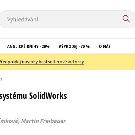
Vyhledávání
ANGLICKÉ KNIHY -20%
VÝPRODEJ -70 %
O NÁS
Předprodej novinky bestsellerové autorky
Přírodní vědy
Křížovky
Společnost, politika
ks
Kuchařky
Technika a věda
New Adult
 systému SolidWorks
Učebnice
Ostatní
Umění a kultura
Počítače
,
límková
Martin Freibauer
Výchova a pedagogika
Poezie
Young adult