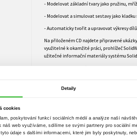
- Modelovat základní tvary jako pružinu, mříž
- Modelovat a simulovat sestavy jako kladku s
- Automaticky tvořit a upravovat výkresy dílů
Na přiloženém CD najdete připravené ukázky,
využitelné k okamžité práci, prohlížeč Solid
užitečné informační materiály systému Soli
Martin Freibauer má zkušenosti v oboru ocel
budov. V současnosti pracuje jako technik a 
ve společnosti SolidVision.
Detaily
Hana Vláčilová má dlouholeté zkušenosti s
a metrologií. Dlouhá léta vyučuje odborné 
á cookies
strojírenství pomocí CAD, metrologii a výpoč
klam, poskytování funkcí sociálních médií a analýze naší návšt
Milena Vilímková je zkušenou konstruktérkou.
k náš web využíváme, sdílíme se svými partnery pro sociální méd
odborných předmětů zaměřených na technick
yto údaje s dalšími informacemi, které jim byly poskytnuty, neb