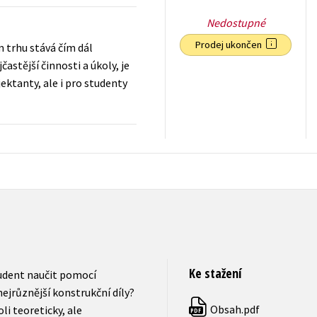
Nedostupné
Prodej ukončen
 trhu stává čím dál
astější činnosti a úkoly, je
ektanty, ale i pro studenty
318
Kč
s DPH
Ke stažení
tudent naučit pomocí
jrůznější konstrukční díly?
Obsah.pdf
li teoreticky, ale
PDF