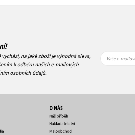
ní!
Vaše e-
Vaše e-
ě vychází, na jaké zboží je výhodná sleva,
mailová
mailová
Vaše e-mailov
adresa
adresa
ášením k odběru našich e-mailových
áním osobních údajů
.
O NÁS
Náš příběh
Nakladatelství
ia
Maloobchod