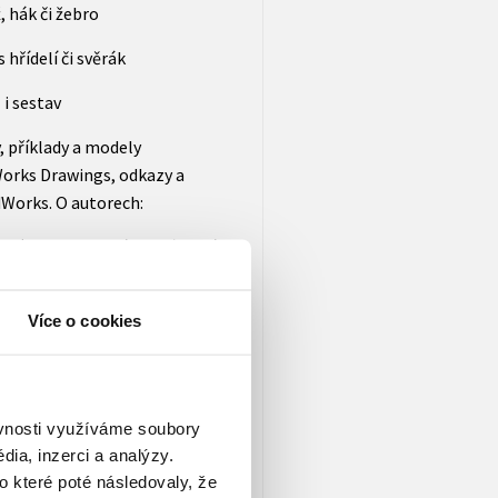
, hák či žebro
 hřídelí či svěrák
 i sestav
 příklady a modely
Works Drawings, odkazy a
dWorks. O autorech:
ových konstrukcí a opláštění
školitel systému SolidWorks
Více o cookies
 modelováním, projektováním
předměty zaměřené na
etní techniku.
ěvnosti využíváme soubory
 Řadu let se věnuje výuce
ia, inzerci a analýzy.
é kreslení, technologie
o které poté následovaly, že