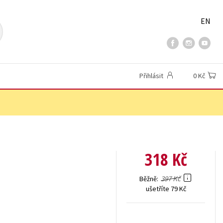
EN
Přihlásit
0 Kč
318 Kč
397 Kč
Běžně
ušetříte 79 Kč