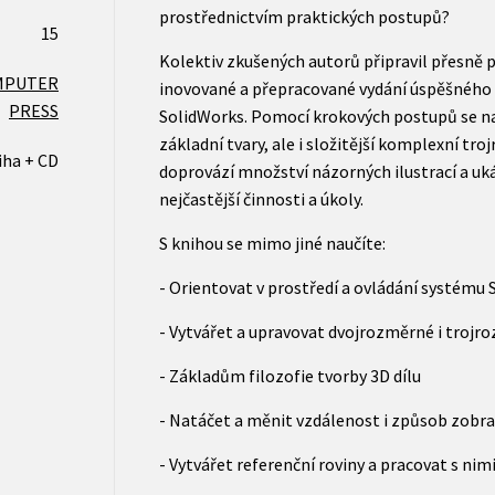
prostřednictvím praktických postupů?
15
Kolektiv zkušených autorů připravil přesně p
MPUTER
inovované a přepracované vydání úspěšnéh
PRESS
SolidWorks. Pomocí krokových postupů se n
základní tvary, ale i složitější komplexní tr
iha + CD
doprovází množství názorných ilustrací a uk
nejčastější činnosti a úkoly.
S knihou se mimo jiné naučíte:
- Orientovat v prostředí a ovládání systému
- Vytvářet a upravovat dvojrozměrné i trojro
- Základům filozofie tvorby 3D dílu
- Natáčet a měnit vzdálenost i způsob zobr
- Vytvářet referenční roviny a pracovat s nim