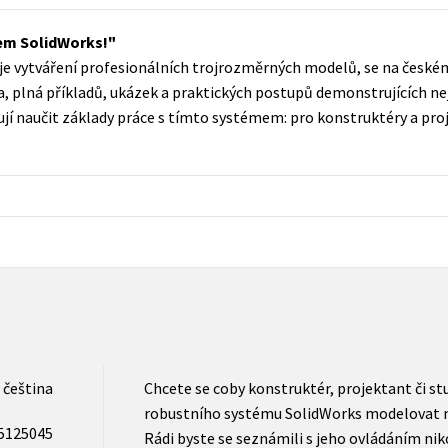
Populárně - naučná pro dospělé
Young adult (SK)
em SolidWorks!
Populárně - naučné pro děti
e vytváření profesionálních trojrozměrných modelů, se na českém
Zahraniční literatura
Předškoláci
, plná příkladů, ukázek a praktických postupů demonstrujících nejč
Zdraví a životní styl
jí naučit základy práce s tímto systémem: pro konstruktéry a proj
Příroda a zahrada
šechny tituly
čeština
Chcete se coby konstruktér, projektant či s
robustního systému SolidWorks modelovat ne
5125045
Rádi byste se seznámili s jeho ovládáním niko