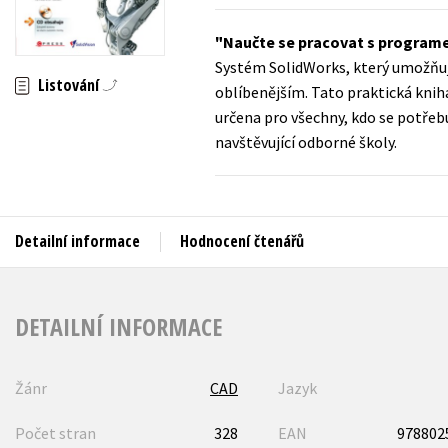
Auto - moto
Jazyky
Naučte se pracovat s program
Beletrie pro děti
Systém SolidWorks, který umožňuj
Kalendáře
Listování
Beletrie pro dospělé
oblíbenějším. Tato praktická kniha
Kariéra a osobní rozvoj
určena pro všechny, kdo se potřebu
Byznys a ekonomie
navštěvující odborné školy.
Komiks
V
Detailní informace
Hodnocení čtenářů
DETAILNÍ INFORMACE
Žánr
CAD
Jazyk
Počet stran
328
EAN
978802