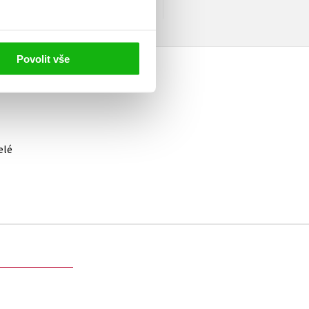
Povolit vše
elé