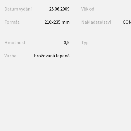
Datum vydání
25.06.2009
Věk od
Formát
210x235 mm
Nakladatelství
CO
Hmotnost
0,5
Typ
Vazba
brožovaná lepená