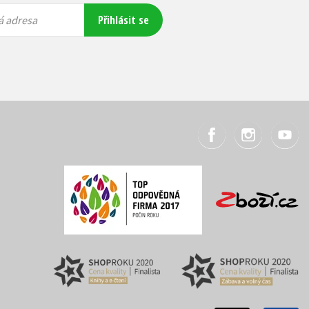
Přihlásit se
á adresa