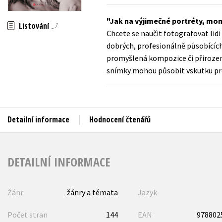
Auto - moto
Jazyky
Jak na výjimečné portréty, mo
Beletrie pro děti
Listování
Chcete se naučit fotografovat lidi 
Kalendáře
Beletrie pro dospělé
dobrých, profesionálně působících
Kariéra a osobní rozvoj
promyšlená kompozice či přirozený 
Byznys a ekonomie
snímky mohou působit vskutku pr
Komiks
V
Detailní informace
Hodnocení čtenářů
DETAILNÍ INFORMACE
Žánr
žánry a témata
Jazyk
Počet stran
144
EAN
978802