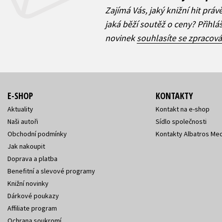
Zajímá Vás, jaký knižní hit práv
jaká běží soutěž o ceny? Přihl
novinek
souhlasíte se zpracov
E-SHOP
KONTAKTY
Aktuality
Kontakt na e-shop
Naši autoři
Sídlo společnosti
Obchodní podmínky
Kontakty Albatros Med
Jak nakoupit
Doprava a platba
Benefitní a slevové programy
Knižní novinky
Dárkové poukazy
Affiliate program
Ochrana soukromí