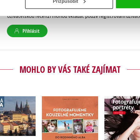
Přizpůsobit
Vaše hodnocení
Uživatelskou recenzi mohou vkládat pouze registrovaní uživat
Přihlásit
MOHLO BY VÁS TAKÉ ZAJÍMAT
Fotografujeme
Fotograf
žasná Praha
kouzelné momentky
portr
do rodinného alba
Jan Tichý
Michal B
Tracey Clark