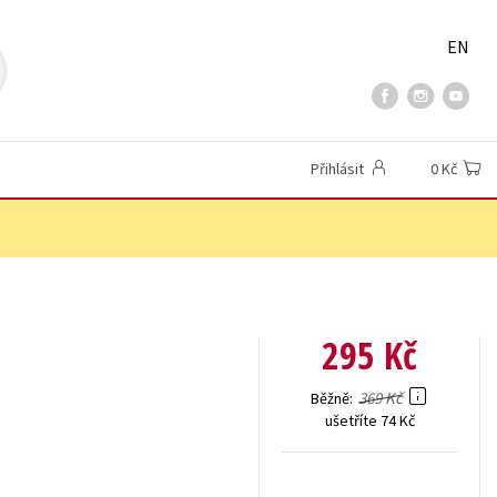
EN
Přihlásit
0 Kč
295 Kč
369 Kč
Běžně
ušetříte 74 Kč