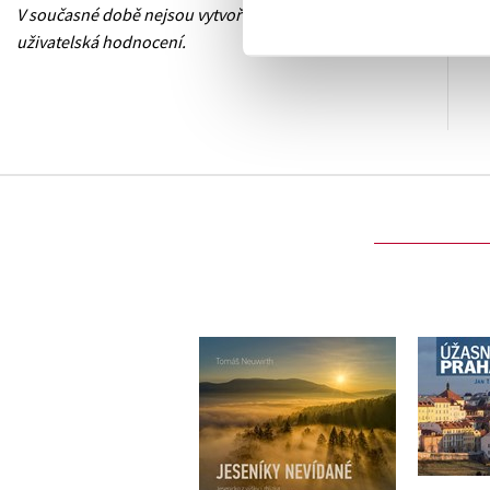
V současné době nejsou vytvořena žádná
uživatelská hodnocení.
Jeseníky nevídané
Ú
Tomáš Neuwirth