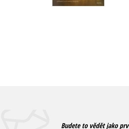
Do košíku
359 Kč
3
449 Kč
Budete to vědět jako prv