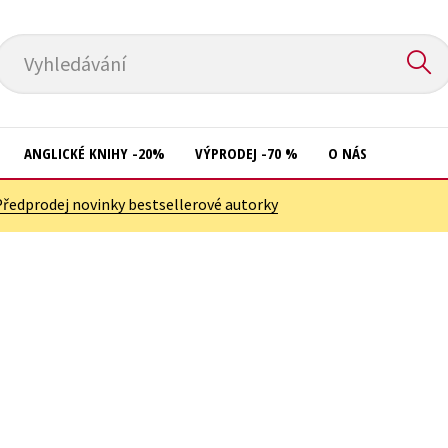
Vyhledávání
ANGLICKÉ KNIHY -20%
VÝPRODEJ -70 %
O NÁS
Předprodej novinky bestsellerové autorky
Přírodní vědy
Křížovky
Společnost, politika
Kuchařky
Technika a věda
New Adult
Učebnice
Ostatní
Umění a kultura
Počítače
Výchova a pedagogika
Poezie
Young adult