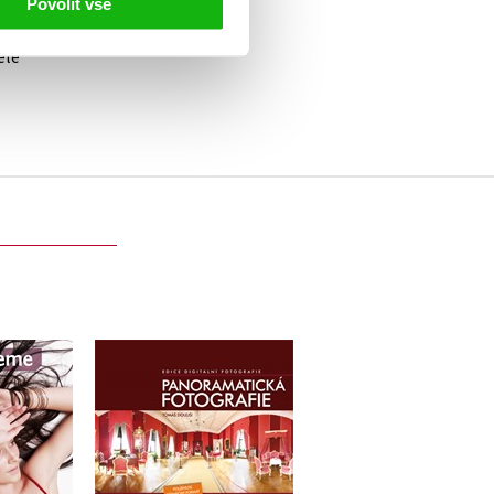
Povolit vše
elé
ujeme
Panoramatická
éty
fotografie
artoš
Tomáš Dolejší