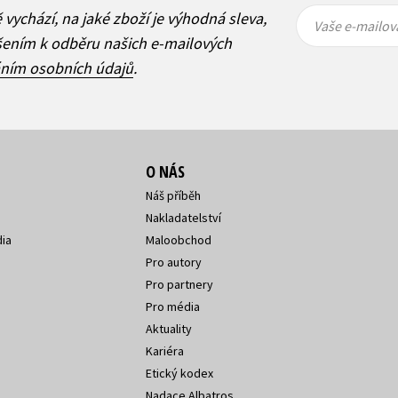
Vaše e-
Vaše e-
ě vychází, na jaké zboží je výhodná sleva,
mailová
mailová
Vaše e-mailov
adresa
adresa
ášením k odběru našich e-mailových
áním osobních údajů
.
O NÁS
Náš příběh
Nakladatelství
ia
Maloobchod
Pro autory
Pro partnery
Pro média
Aktuality
Kariéra
Etický kodex
Nadace Albatros