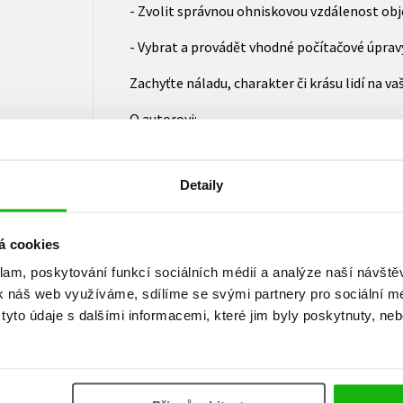
- Zvolit správnou ohniskovou vzdálenost obj
- Vybrat a provádět vhodné počítačové úpravy
Zachyťte náladu, charakter či krásu lidí na va
O autorovi:
Rod Edwards
Detaily
je profesionální fotograf, zkušený zejména v
fotografiï. Jeho práce se pravidelně objevu
britských deníků jako je například The Guard
á cookies
z fotografií je k nahlédnutí na www.rodedwar
klam, poskytování funkcí sociálních médií a analýze naší návšt
k náš web využíváme, sdílíme se svými partnery pro sociální méd
yto údaje s dalšími informacemi, které jim byly poskytnuty, neb