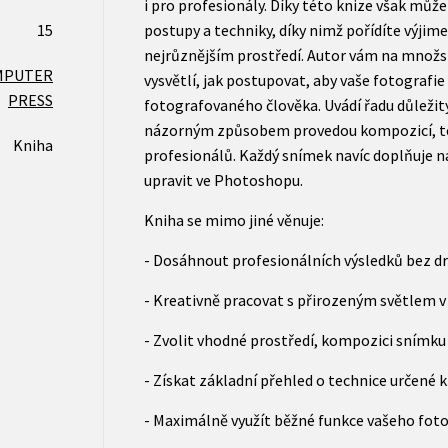
i pro profesionály. Díky této knize však můž
15
postupy a techniky, díky nimž pořídíte výjime
nejrůznějším prostředí. Autor vám na množst
MPUTER
vysvětlí, jak postupovat, aby vaše fotografie
PRESS
fotografovaného člověka. Uvádí řadu důležit
názorným způsobem provedou kompozicí, te
Kniha
profesionálů. Každý snímek navíc doplňuje n
upravit ve Photoshopu.
Kniha se mimo jiné věnuje:
- Dosáhnout profesionálních výsledků bez d
- Kreativně pracovat s přirozeným světlem 
- Zvolit vhodné prostředí, kompozici snímk
- Získat základní přehled o technice určené k
- Maximálně využít běžné funkce vašeho fot