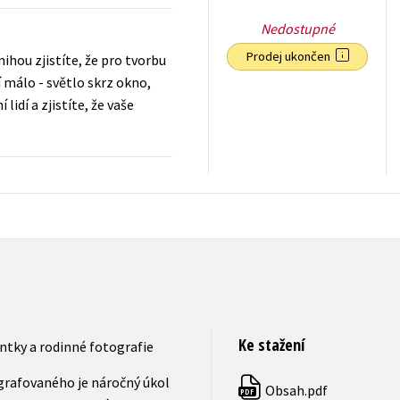
Nedostupné
Prodej ukončen
nihou zjistíte, že pro tvorbu
 málo - světlo skrz okno,
idí a zjistíte, že vaše
295
Kč
s DPH
Ke stažení
ntky a rodinné fotografie
grafovaného je náročný úkol
Obsah.pdf
PDF