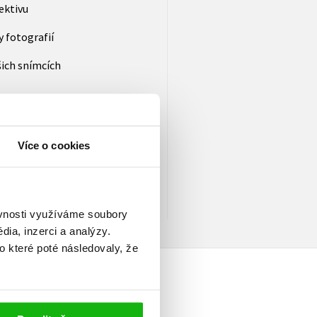
ektivu
 fotografií
šich snímcích
Více o cookies
 portrétní a krajinářské
jí na stránkách významných
ian nebo The Observer. Výběr
ds.co.uk.
ěvnosti využíváme soubory
ia, inzerci a analýzy.
o které poté následovaly, že