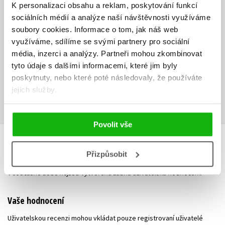
K personalizaci obsahu a reklam, poskytování funkcí
Martin Žemlička publikuje o informačních technologiích už více než 10
sociálních médií a analýze naší návštěvnosti využíváme
let. Psal například pro časopisy Softwarové noviny, Reflex nebo PC
soubory cookies.
Informace o tom, jak náš web
World. Je také autorem knih E-mail, chat, sms a bestselleru Total
využíváme, sdílíme se svými partnery pro sociální
Commander.
média, inzerci a analýzy.
Partneři mohou zkombinovat
Ke stažení
tyto údaje s dalšími informacemi, které jim byly
poskytnuty, nebo které poté následovaly, že používáte
jejich služby.
Obsah.pdf
Ukázka.pdf
PDF
PDF
Povolit vše
HODNOCENÍ ČTENÁŘŮ
Přizpůsobit
V současné době nejsou vytvořena žádná uživatelská hodnocení.
Vaše hodnocení
Uživatelskou recenzi mohou vkládat pouze registrovaní uživatelé