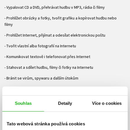
- Vypalovat CD a DVD, přehrávat hudbu v MP3, rádia či filmy
- Prohlížet obrázky a fotky, tvořit grafiku a kopírovat hudbu nebo
filmy
- Prohlížet Internet, přijímat a odesílat elektronickou poštu
- Tvořit vlastní alba fotografií na Internetu
- Komunikovat textově i telefonovat přes Internet
- Stahovat a sdílet hudbu, filmy či fotky na Internetu
- Bránit se virům, spywaru a dalším útokům
Na CD naleznete programy ve verzích pro Windows i Linux:
OpenOffice.org, Foxit PDF Reader, Total Commander, WinRAR,
WinAmp, DeepBurner, DVD Shrink, VLC Media Player, Audacity, FreeRIP,
Souhlas
Detaily
Více o cookies
IrfanView, Inkscape, JAlbum, Firefox, Thunderbird, ICQ, Skype, Avast!,
Ad-Aware, ZoneAlarm, Torrent.
Tato webová stránka používá cookies
O autorovi: