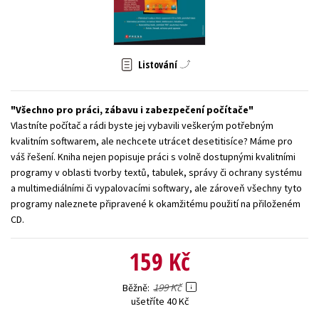
Young adult (SK)
Zahraniční literatura
Zdraví a životní styl
Všechny tituly
Listování
Všechno pro práci, zábavu i zabezpečení počítače
Vlastníte počítač a rádi byste jej vybavili veškerým potřebným
kvalitním softwarem, ale nechcete utrácet desetitisíce? Máme pro
váš řešení. Kniha nejen popisuje práci s volně dostupnými kvalitními
programy v oblasti tvorby textů, tabulek, správy či ochrany systému
a multimediálními či vypalovacími softwary, ale zároveň všechny tyto
programy naleznete připravené k okamžitému použití na přiloženém
CD.
159 Kč
199 Kč
Běžně
ušetříte 40 Kč