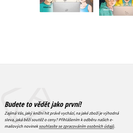
239 Kč
239 Kč
2
299 Kč
Budete to vědět jako první!
Zajímá Vás, jaký knižní hit právě vychází, na jaké zboží je výhodná
sleva, jaká běží soutěž o ceny? Přihlášením k odběru našich e-
mailových novinek
souhlasíte se zpracováním osobních údajů
.