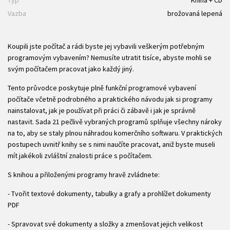
Typ
Kniha + CD
Vazba
brožovaná lepená
Koupili jste počítač a rádi byste jej vybavili veškerým potřebným
programovým vybavením? Nemusíte utratit tisíce, abyste mohli se
svým počítačem pracovat jako každý jiný.
Tento průvodce poskytuje plně funkční programové vybavení
počítače včetně podrobného a praktického návodu jak si programy
nainstalovat, jak je používat při práci či zábavě i jak je správně
nastavit. Sada 21 pečlivě vybraných programů splňuje všechny nároky
na to, aby se staly plnou náhradou komerčního softwaru. V praktických
postupech uvnitř knihy se s nimi naučíte pracovat, aniž byste museli
mít jakékoli zvláštní znalosti práce s počítačem.
S knihou a přiloženými programy hravě zvládnete:
- Tvořit textové dokumenty, tabulky a grafy a prohlížet dokumenty
PDF
- Spravovat své dokumenty a složky a zmenšovat jejich velikost