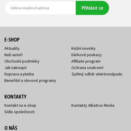
Vaše e-
Vaše e-
Přihlásit se
mailová
mailová
Vaše e-mailová adresa
adresa
adresa
E-SHOP
Aktuality
Knižní novinky
Naši autoři
Dárkové poukazy
Obchodní podmínky
Affiliate program
Jak nakoupit
Ochrana soukromí
Doprava a platba
Zpětný odběr elektroodpadu
Benefitní a slevové programy
KONTAKTY
Kontakt na e-shop
Kontakty Albatros Media
Sídlo společnosti
O NÁS