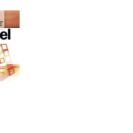
VBA
Král
u
90 Kč