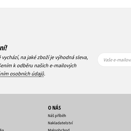
ní!
Vaše e-
Vaše e-
ě vychází, na jaké zboží je výhodná sleva,
mailová
mailová
Vaše e-mailov
adresa
adresa
ášením k odběru našich e-mailových
áním osobních údajů
.
O NÁS
Náš příběh
Nakladatelství
ia
Maloobchod