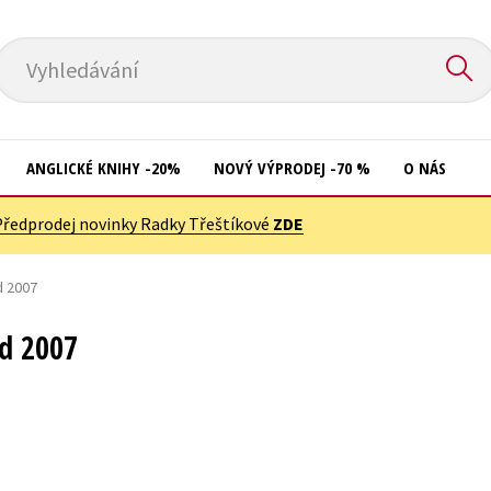
Vyhledávání
ANGLICKÉ KNIHY -20%
NOVÝ VÝPRODEJ -70 %
O NÁS
Předprodej novinky Radky Třeštíkové
ZDE
Přírodní vědy
Křížovky
Společnost, politika
d 2007
Kuchařky
Technika a věda
New Adult
rd 2007
Učebnice
Ostatní
Umění a kultura
Počítače
Výchova a pedagogika
Poezie
Young adult