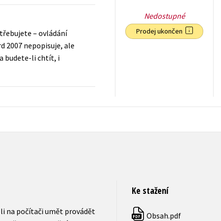
Nedostupné
Prodej ukončen
třebujete – ovládání
rd 2007 nepopisuje, ale
 budete-li chtít, i
159
Kč
s DPH
Ke stažení
li na počítači umět provádět
Obsah.pdf
PDF