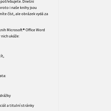
e potřebujete. Dnešní
proto i naše knihy jsou
íte číst, ale obrázek vydá za
knih Microsoft® Office Word
 nich ukáže:
ít,
ata:
odrážky
ciál a titulní stránky