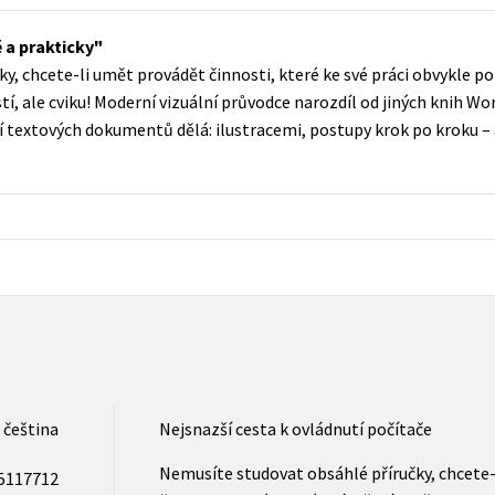
Populárně - naučná pro dospělé
Young adult (SK)
 a prakticky
Populárně - naučné pro děti
y, chcete-li umět provádět činnosti, které ke své práci obvykle po
Zahraniční literatura
Předškoláci
í, ale cviku! Moderní vizuální průvodce narozdíl od jiných knih Wo
Zdraví a životní styl
ní textových dokumentů dělá: ilustracemi, postupy krok po kroku – a
Příroda a zahrada
šechny tituly
čeština
Nejsnazší cesta k ovládnutí počítače
Nemusíte studovat obsáhlé příručky, chcete-
5117712