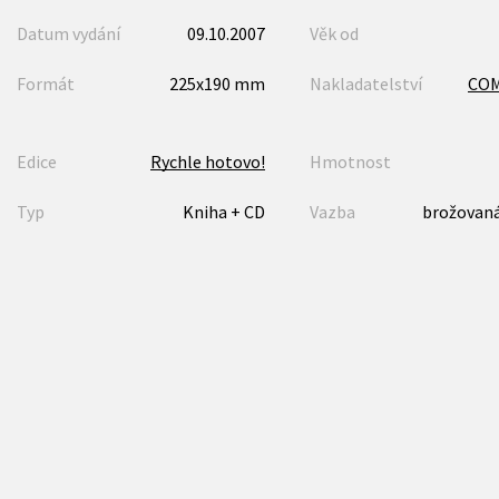
Datum vydání
09.10.2007
Věk od
Formát
225x190 mm
Nakladatelství
CO
Edice
Rychle hotovo!
Hmotnost
Typ
Kniha + CD
Vazba
brožovaná