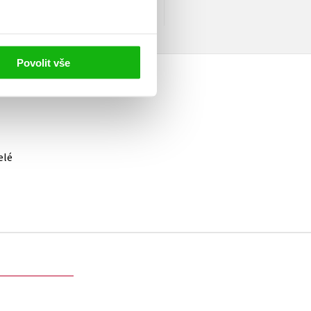
ové vybavení.
Povolit vše
elé