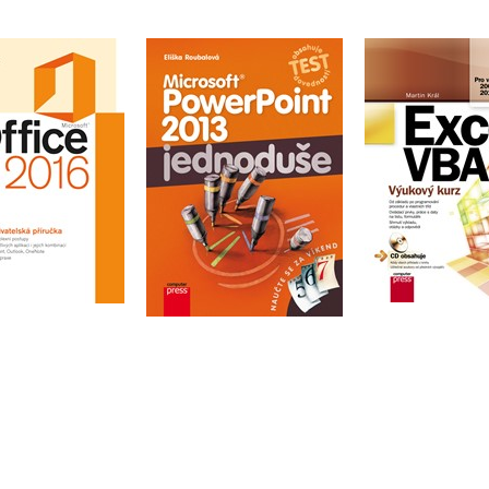
soft Office 2016
Microsoft PowerPoint
bná uživatelská
Excel 
2013: Jednoduše
příručka
Martin 
Eliška Roubalová
Ján Žitniak
Do košík
Do košíku
Do košíku
552 Kč
6
159 Kč
199 Kč
92 Kč
490 Kč