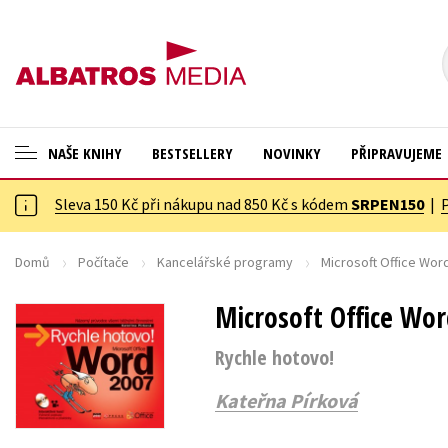
NAŠE KNIHY
BESTSELLERY
NOVINKY
PŘIPRAVUJEME
Sleva 150 Kč při nákupu nad 850 Kč s kódem
SRPEN150
|
ANGLICKÉ KNIHY -20 %
Cestování
NOVÝ VÝPRODEJ -70 %
Dárkové publikace
Domů
Počítače
Kancelářské programy
Microsoft Office Wor
KNIHY S DÁRKEM
Dárkové zboží
Microsoft Office Wo
ASTERIX S DÁRKEM
Digitální fotografie
Rychle hotovo!
🎁DÁRKOVÉ PUBLIKACE
Esoterika a duchovní svět
Kateřna Pírková
✉️ DÁRKOVÉ POUKAZY
Historie a military
Hobby