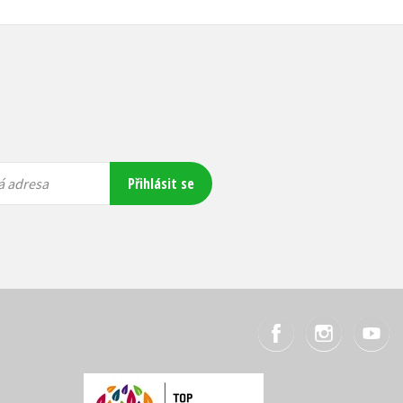
Přihlásit se
á adresa