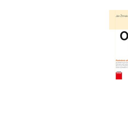
Micro
Podro
3