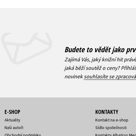
Budete to vědět jako prv
Zajímá Vás, jaký knižní hit práv
jaká běží soutěž o ceny? Přihl
novinek
souhlasíte se zpracov
E-SHOP
KONTAKTY
Aktuality
Kontakt na e-shop
Naši autoři
Sídlo společnosti
Obchodní podmínky
Kontakty Albatros Med