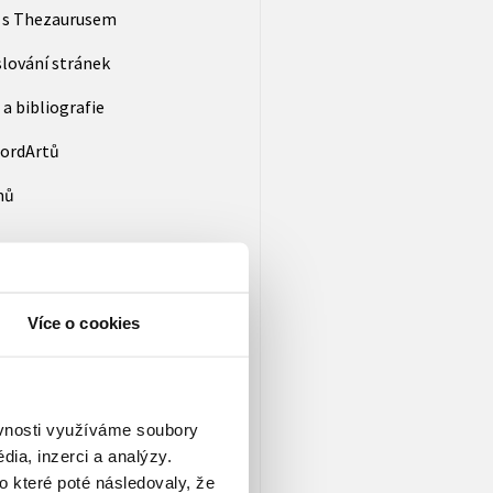
a s Thezaurusem
íslování stránek
a bibliografie
WordArtů
mů
:
Více o cookies
můžete navíc vyzkoušet v
 Ilustrovaná postavička
ky a v případě neúspěchu vám
ěvnosti využíváme soubory
ky a probíhá v prostředí
ia, inzerci a analýzy.
xplorer, Mozilla Firefox
o které poté následovaly, že