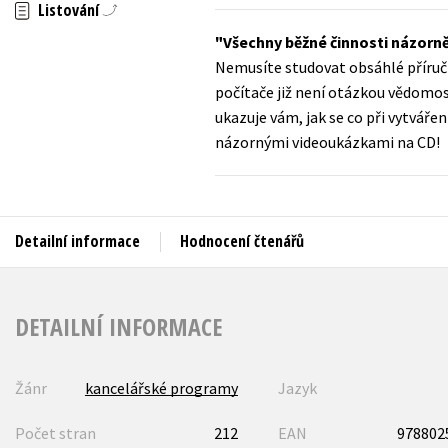
Auto - moto
Listování
Jazyky
Všechny běžné činnosti názorně
Beletrie pro děti
Nemusíte studovat obsáhlé příručk
Kalendáře
Beletrie pro dospělé
počítače již není otázkou vědomost
Kariéra a osobní rozvoj
ukazuje vám, jak se co při vytváře
Byznys a ekonomie
názornými videoukázkami na CD!
Komiks
V
Detailní informace
Hodnocení čtenářů
DETAILNÍ INFORMACE
Žánr
kancelářské programy
Jazyk
Počet stran
212
EAN
978802