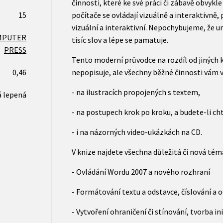
činnosti, které ke své práci či zábavě obvykl
15
počítače se ovládají vizuálně a interaktivně, 
vizuální a interaktivní. Nepochybujeme, že um
MPUTER
tisíc slov a lépe se pamatuje.
PRESS
Tento moderní průvodce na rozdíl od jiných 
0,46
nepopisuje, ale všechny běžné činnosti vám v
- na ilustracích propojených s textem,
 lepená
- na postupech krok po kroku, a budete-li cht
- i na názorných video-ukázkách na CD.
V knize najdete všechna důležitá či nová tém
- Ovládání Wordu 2007 a nového rozhraní
- Formátování textu a odstavce, číslování a 
- Vytvoření ohraničení či stínování, tvorba ini