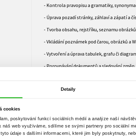
- Kontrola pravopisu a gramatiky, synonym
- Úprava pozadí stránky, záhlaví a zápatí a č
- Tvorba obsahu, rejstříku, seznamu obrázků 
- Vkládání poznámek pod čarou, obrázků a 
- Vytvoření a úprava tabulek, grafu či diagra
- Porovnávání dokumentů a sledování změn
Přiložené CD obsahuje interaktivní videokurz
Detaily
Nejdůležitější činnosti probírané v knize si 
jednoduchém videokurzu na doprovodném CD.
vám dává přesné instrukce, čeká na vaše kro
á cookies
je sama předvede.
klam, poskytování funkcí sociálních médií a analýze naší návšt
Videokurz se spustí po vložení do CD mechani
k náš web využíváme, sdílíme se svými partnery pro sociální méd
vašeho internetového prohlížeče (Internet E
yto údaje s dalšími informacemi, které jim byly poskytnuty, neb