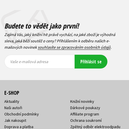
Budete to vědět jako první!
Zajímá Vás, jaký knižní hit právě vychází, na jaké zboží je výhodná
sleva, jaká běží soutěž o ceny? Přihlášením k odběru našich e-
mailových novinek
souhlasíte se zpracováním osobních údajů
.
Vaše e-
Vaše e-
Přihlásit se
mailová
mailová
Vaše e-mailová adresa
adresa
adresa
E-SHOP
Aktuality
Knižní novinky
Naši autoři
Dárkové poukazy
Obchodní podmínky
Affiliate program
Jak nakoupit
Ochrana soukromí
Doprava a platba
Zpětný odběr elektroodpadu