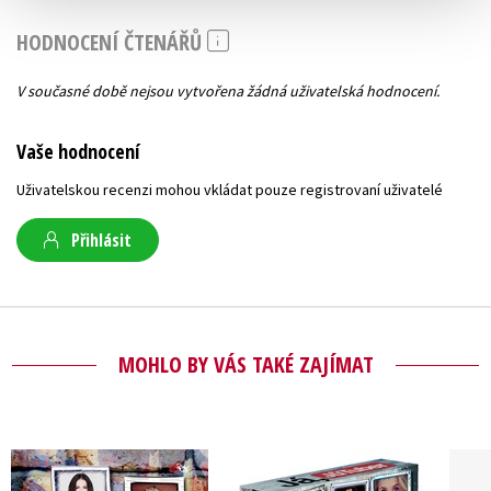
HODNOCENÍ ČTENÁŘŮ
V současné době nejsou vytvořena žádná uživatelská hodnocení.
Vaše hodnocení
Uživatelskou recenzi mohou vkládat pouze registrovaní uživatelé
Přihlásit
MOHLO BY VÁS TAKÉ ZAJÍMAT
Já, JůTuber 4
Já, JůTuber 1-3 BOX