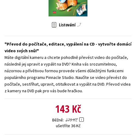
Young adult (SK)
Zahraniční literatura
Zdraví a životní styl
Všechny tituly
Listování
Převod do počítače, editace, vypálení na CD - vytvořte domácí
video svých snů!
Máte digitální kameru a chcete pohodlně převést video do počítače,
následně jej upravit a vypálit na DVD? Kniha vás srozumitelnou,
názornou a přívětivou formou provede všemi důležitými funkcemi
populárního programu Pinnacle Studio. Naučíte se video převést do
počítače, sestříhat, upravit, otitulkovat a vypálit na DVD. Převod videa
z kamery na DVD pak pro vás bude hračkou.
143 Kč
179 Kč
Běžně
ušetříte 36 Kč