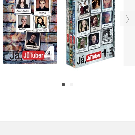
sepsáno JůTubery
sepsáno JůTubery
Do košíku
Do košíku
279 Kč
678 Kč
349 Kč
848 Kč