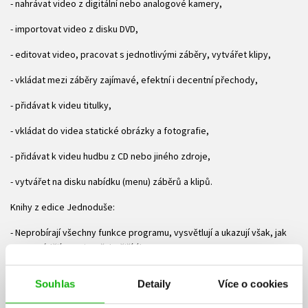
- nahrávat video z digitální nebo analogové kamery,
- importovat video z disku DVD,
- editovat video, pracovat s jednotlivými záběry, vytvářet klipy,
- vkládat mezi záběry zajímavé, efektní i decentní přechody,
- přidávat k videu titulky,
- vkládat do videa statické obrázky a fotografie,
- přidávat k videu hudbu z CD nebo jiného zdroje,
- vytvářet na disku nabídku (menu) záběrů a klipů.
Knihy z edice Jednoduše:
- Neprobírají všechny funkce programu, vysvětlují a ukazují však, jak
se provádějí ty nejpotřebnější úkony.
- Vynikají přehlednou sazbou, zvýrazněné barevné prvky umožňují
Souhlas
Detaily
Více o cookies
rychlou orientaci na stránce a pohodlné nalezení klíčového postupu.