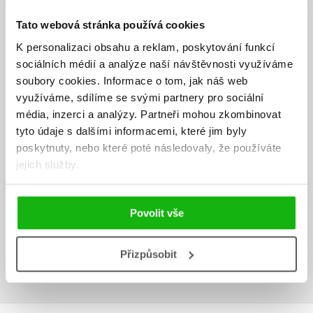
- V testu na konci knihy si můžete ověřit vaše zvládnutí látky a ke
které části bude případně dobré se ještě vrátit.
Tato webová stránka používá cookies
O autorech:
K personalizaci obsahu a reklam, poskytování funkcí
sociálních médií a analýze naší návštěvnosti využíváme
Tomáš Svoboda je manažerem v oboru digitálních komunikací. Vytvořil
soubory cookies.
Informace o tom, jak náš web
první český textový editor PragoText, populární veřejnou BBS INFIMA,
využíváme, sdílíme se svými partnery pro sociální
vedl lokalizaci prvního českého browseru Netscape a řadu dalších
média, inzerci a analýzy.
Partneři mohou zkombinovat
projektů. Intenzivně se zajímá o digitální fotografii a video.
tyto údaje s dalšími informacemi, které jim byly
Timon Svoboda je studentem Gymnázia Jana Keplera v Praze. Zajímá
poskytnuty, nebo které poté následovaly, že používáte
se o informatiku, digitální video a hudbu. Je autorem několika
jejich služby.
parodických krátkých filmů. Hraje na kytaru a se spolužáky provozuje
hudební skupinu.
Povolit vše
Ke stažení
Přizpůsobit
Obsah.pdf
PDF