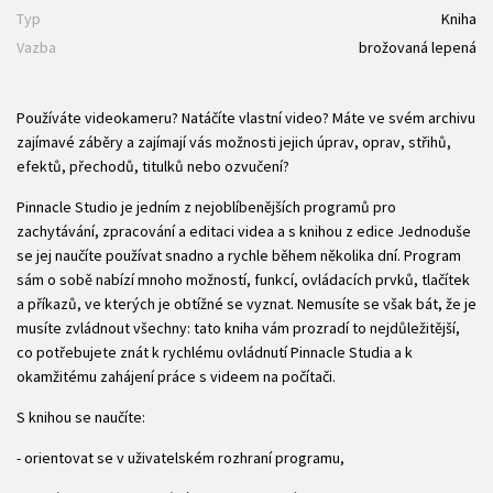
Typ
Kniha
Vazba
brožovaná lepená
Používáte videokameru? Natáčíte vlastní video? Máte ve svém archivu
zajímavé záběry a zajímají vás možnosti jejich úprav, oprav, střihů,
efektů, přechodů, titulků nebo ozvučení?
Pinnacle Studio je jedním z nejoblíbenějších programů pro
zachytávání, zpracování a editaci videa a s knihou z edice Jednoduše
se jej naučíte používat snadno a rychle během několika dní. Program
sám o sobě nabízí mnoho možností, funkcí, ovládacích prvků, tlačítek
a příkazů, ve kterých je obtížné se vyznat. Nemusíte se však bát, že je
musíte zvládnout všechny: tato kniha vám prozradí to nejdůležitější,
co potřebujete znát k rychlému ovládnutí Pinnacle Studia a k
okamžitému zahájení práce s videem na počítači.
S knihou se naučíte:
- orientovat se v uživatelském rozhraní programu,