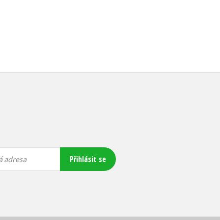
Přihlásit se
á adresa