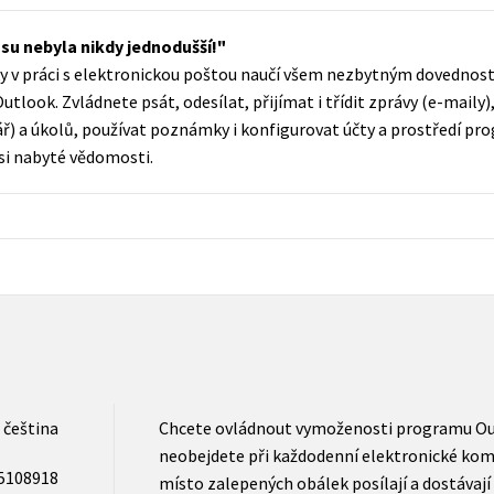
Populárně - naučná pro dospělé
Young adult (SK)
su nebyla nikdy jednodušší!
Populárně - naučné pro děti
íky v práci s elektronickou poštou naučí všem nezbytným dovedn
Zahraniční literatura
Předškoláci
ook. Zvládnete psát, odesílat, přijímat i třídit zprávy (e-maily), 
Zdraví a životní styl
ř) a úkolů, používat poznámky i konfigurovat účty a prostředí pr
Příroda a zahrada
 si nabyté vědomosti.
šechny tituly
čeština
Chcete ovládnout vymoženosti programu Out
neobejdete při každodenní elektronické komu
5108918
místo zalepených obálek posílají a dostávají