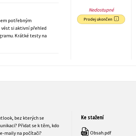
Nedostupné
Prodej ukončen
ostem potřebným
vést si aktivní přehled
ogramu. Krátké testy na
79
Kč
s DPH
Ke stažení
look, bez kterých se
nikaci? Přidat se k těm, kdo
Obsah.pdf
 e-maily na počítači?
PDF