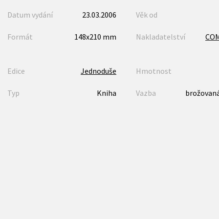
Datum vydání
23.03.2006
Věk od
Formát
148x210 mm
Nakladatelství
CO
Edice
Jednoduše
Hmotnost
Typ
Kniha
Vazba
brožovaná