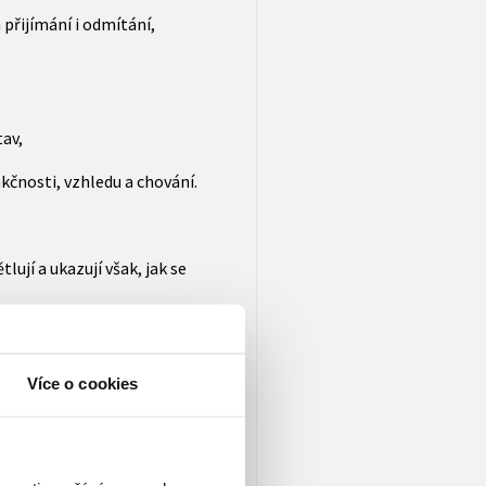
 přijímání i odmítání,
tav,
kčnosti, vzhledu a chování.
ují a ukazují však, jak se
revné prvky umožňují rychlou
íčového postupu.
Více o cookies
 zvládnutí látky a ke které