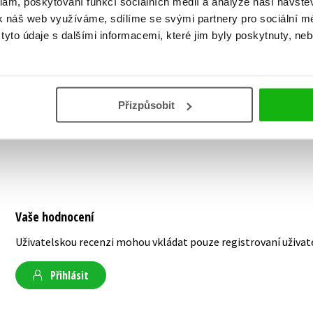
klam, poskytování funkcí sociálních médií a analýze naší návšt
k náš web využíváme, sdílíme se svými partnery pro sociální méd
Jaroslav Černý vystudoval Vysokou školu dopr
yto údaje s dalšími informacemi, které jim byly poskytnuty, neb
pracuje v oblasti IT. V současnosti je překl
literatury na volné noze. Jeho koníčkem je 
dopravních památek a v poslední době se in
svému malému synovi.
Přizpůsobit
Vaše hodnocení
Uživatelskou recenzi mohou vkládat pouze registrovaní uživat
Přihlásit