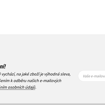
ní!
Vaše e-
Vaše e-
ě vychází, na jaké zboží je výhodná sleva,
mailová
mailová
Vaše e-mailov
adresa
adresa
ášením k odběru našich e-mailových
áním osobních údajů
.