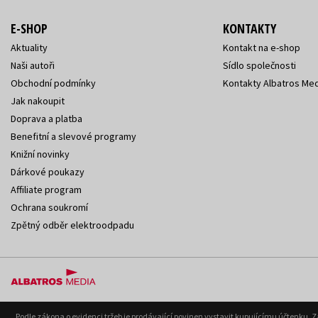
E-SHOP
KONTAKTY
Aktuality
Kontakt na e-shop
Naši autoři
Sídlo společnosti
Obchodní podmínky
Kontakty Albatros Med
Jak nakoupit
Doprava a platba
Benefitní a slevové programy
Knižní novinky
Dárkové poukazy
Affiliate program
Ochrana soukromí
Zpětný odběr elektroodpadu
Podle zákona o evidenci tržeb je prodávající povinen vystavit kupujícímu účtenku. 