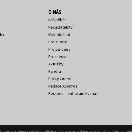
O NÁS
Náš příběh
Nakladatelství
ia
Maloobchod
Pro autory
Pro partnery
Pro média
Aktuality
Kariéra
Etický kodex
Nadace Albatros
Restorio – online antikvariát
Zároveň je povinen zaevidovat přijatou tržbu u správce daně on-line; v případě technick