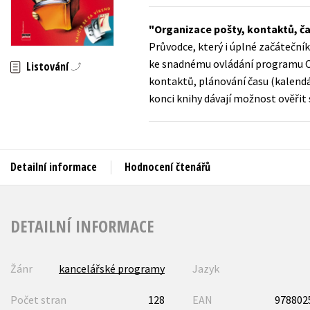
Auto - moto
Jazyky
Organizace pošty, kontaktů, ča
Beletrie pro děti
Průvodce, který i úplné začátečn
Kalendáře
Beletrie pro dospělé
ke snadnému ovládání programu Outl
Listování
Kariéra a osobní rozvoj
kontaktů, plánování času (kalendá
Byznys a ekonomie
konci knihy dávají možnost ověřit
Komiks
V
Detailní informace
Hodnocení čtenářů
DETAILNÍ INFORMACE
Žánr
kancelářské programy
Jazyk
Počet stran
128
EAN
978802