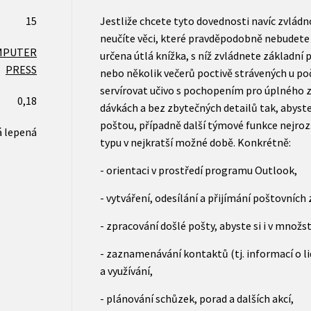
15
Jestliže chcete tyto dovednosti navíc zvládnou
neučíte věci, které pravděpodobně nebudete
MPUTER
určena útlá knížka, s níž zvládnete základní 
PRESS
nebo několik večerů poctivě strávených u po
servírovat učivo s pochopením pro úplného 
0,18
dávkách a bez zbytečných detailů tak, abyste 
poštou, případně další týmové funkce nejro
 lepená
typu v nejkratší možné době. Konkrétně:
- orientaci v prostředí programu Outlook,
- vytváření, odesílání a přijímání poštovních 
- zpracování došlé pošty, abyste si i v množst
- zaznamenávání kontaktů (tj. informací o lid
a využívání,
- plánování schůzek, porad a dalších akcí,