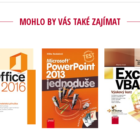
MOHLO BY VÁS TAKÉ ZAJÍMAT
soft Office 2016
Microsoft PowerPoint
bná uživatelská
Excel 
2013: Jednoduše
příručka
Martin 
Eliška Roubalová
Ján Žitniak
Do košík
Do košíku
Do košíku
552 Kč
6
159 Kč
199 Kč
92 Kč
490 Kč