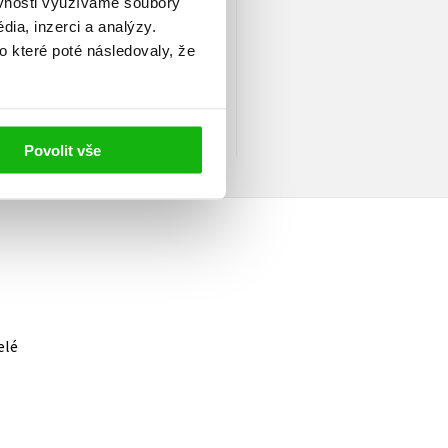
ěvnosti využíváme soubory
ia, inzerci a analýzy.
avy a spojů, od roku 1995
o které poté následovaly, že
adatelem a autorem počítačové
dokumentace mizejících
tenzivně věnuje především
Povolit vše
elé