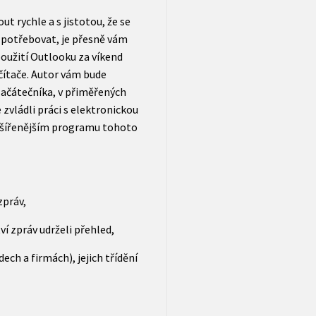
t rychle a s jistotou, že se
 potřebovat, je přesně vám
použití Outlooku za víkend
čítače. Autor vám bude
začátečníka, v přiměřených
zvládli práci s elektronickou
zšířenějším programu tohoto
zpráv,
ví zpráv udrželi přehled,
ech a firmách), jejich třídění