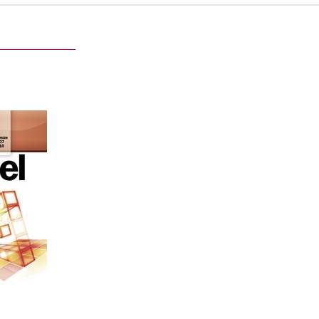
VBA
Král
u
90 Kč