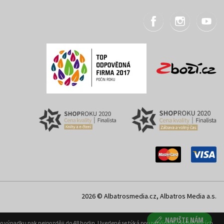
2026 © Albatrosmedia.cz, Albatros Media a.s.
NAPIŠTE NÁM
ého výpadku pak nejpozději do 48 hodin. Uvedené se týká pouze případů podléhajících