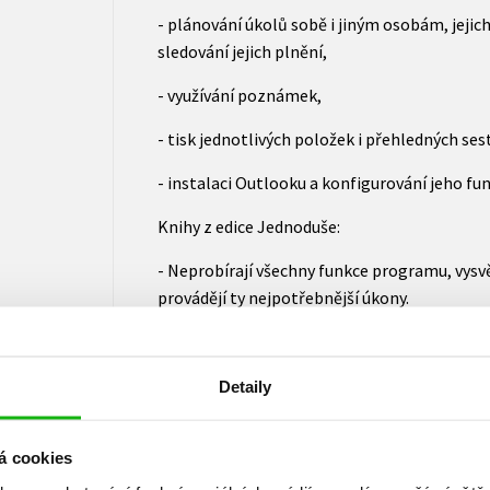
- plánování úkolů sobě i jiným osobám, jejich
sledování jejich plnění,
- využívání poznámek,
- tisk jednotlivých položek i přehledných ses
- instalaci Outlooku a konfigurování jeho fun
Knihy z edice Jednoduše:
- Neprobírají všechny funkce programu, vysvětl
provádějí ty nejpotřebnější úkony.
- Vynikají přehlednou sazbou; zvýrazněné ba
orientaci na stránce a pohodlné nalezení kl
Detaily
- V testu na konci knihy si můžete ověřit vaše
části bude případně dobré se ještě vrátit.
á cookies
O autorovi: