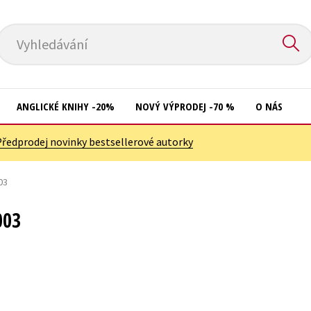
Vyhledávání
ANGLICKÉ KNIHY -20%
NOVÝ VÝPRODEJ -70 %
O NÁS
Předprodej novinky bestsellerové autorky
Přírodní vědy
Křížovky
Společnost, politika
03
Kuchařky
Technika a věda
New Adult
003
Učebnice
Ostatní
Umění a kultura
Počítače
Výchova a pedagogika
Poezie
Young adult