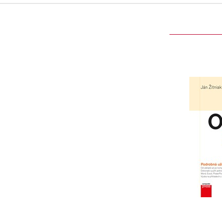
Micro
Podro
3