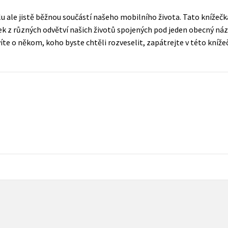
Populárně - naučná pro dospělé
u ale jistě běžnou součástí našeho mobilního života. Tato knížečk
Young adult (SK)
Populárně - naučné pro děti
k z různých odvětví našich životů spojených pod jeden obecný ná
Zahraniční literatura
te o někom, koho byste chtěli rozveselit, zapátrejte v této knížeč
Předškoláci
Zdraví a životní styl
Příroda a zahrada
šechny tituly