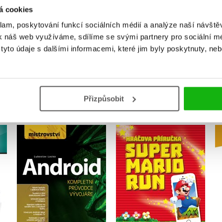
á cookies
Přihlásit
klam, poskytování funkcí sociálních médií a analýze naší návšt
k náš web využíváme, sdílíme se svými partnery pro sociální méd
yto údaje s dalšími informacemi, které jim byly poskytnuty, neb
MOHLO BY VÁS TAKÉ ZAJÍMAT
Přizpůsobit
OS
Mistrovství - Android
Super Mario Run
Ľuboslav Lacko
Kolektiv
Do košíku
Do košíku