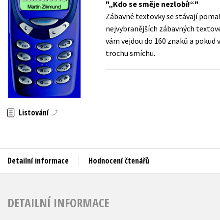
„Kdo se směje nezlobí!“
Auto - moto
Zábavné textovky se stávají pomal
Jazyky
Beletrie pro děti
nejvybranějších zábavných textove
Kalendáře
vám vejdou do 160 znaků a pokud ví
Beletrie pro dospělé
trochu smíchu.
Kariéra a osobní rozvoj
Byznys a ekonomie
Komiks
V
Listování
Detailní informace
Hodnocení čtenářů
DETAILNÍ INFORMACE