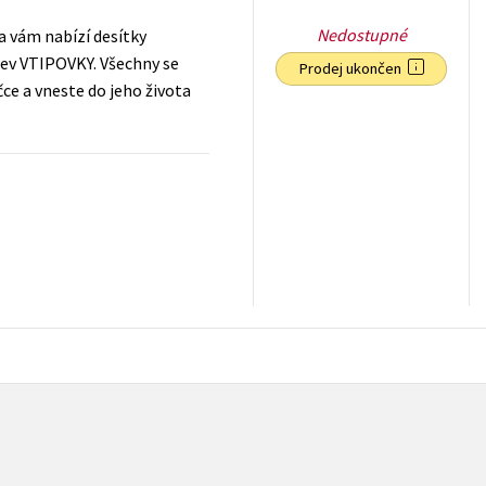
Nedostupné
a vám nabízí desítky
zev VTIPOVKY. Všechny se
Prodej ukončen
ce a vneste do jeho života
39
Kč
s DPH