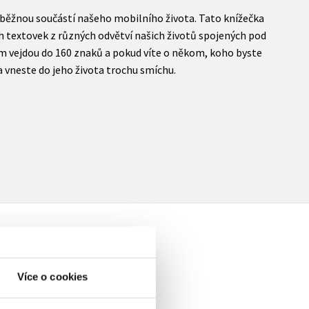
ě běžnou součástí našeho mobilního života. Tato knížečka
h textovek z různých odvětví našich životů spojených pod
m vejdou do 160 znaků a pokud víte o někom, koho byste
 a vneste do jeho života trochu smíchu.
Více o cookies
elé