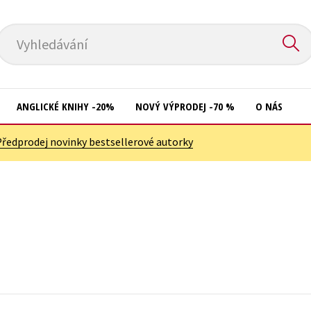
Vyhledávání
ANGLICKÉ KNIHY -20%
NOVÝ VÝPRODEJ -70 %
O NÁS
Předprodej novinky bestsellerové autorky
Přírodní vědy
Křížovky
Společnost, politika
Kuchařky
Technika a věda
New Adult
Učebnice
Ostatní
Umění a kultura
Počítače
Výchova a pedagogika
Poezie
Young adult