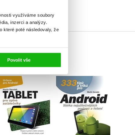
ěvnosti využíváme soubory
ia, inzerci a analýzy.
o které poté následovaly, že
Povolit vše
333 tipů a triků pro
Tablet pro úplné
Android
začátečníky
Martin Herodek
Martin Herodek