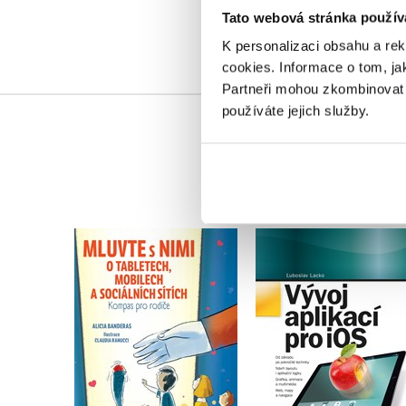
Tato webová stránka použív
K personalizaci obsahu a re
cookies.
Informace o tom, ja
Partneři mohou zkombinovat t
používáte jejich služby.
Mluvte s nimi o
tabletech, mobilech a
Vývoj aplikací pro i
sociálních sítích
Ľuboslav Lacko
Alicia Banderas