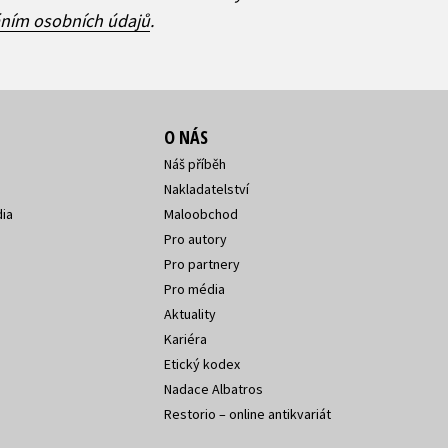
áním osobních údajů
.
O NÁS
Náš příběh
Nakladatelství
ia
Maloobchod
Pro autory
Pro partnery
Pro média
Aktuality
Kariéra
Etický kodex
Nadace Albatros
Restorio – online antikvariát