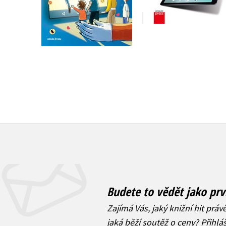
Do košíku
Do košíku
472 Kč
590 Kč
295 Kč
369 Kč
Budete to vědět jako prv
Zajímá Vás, jaký knižní hit práv
jaká běží soutěž o ceny? Přihl