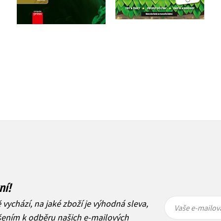
792 Kč
47 Kč
990 Kč
59 Kč
ní!
Vaše e-
Vaše e-
ě vychází, na jaké zboží je výhodná sleva,
mailová
mailová
Vaše e-mailov
adresa
adresa
ášením k odběru našich e-mailových