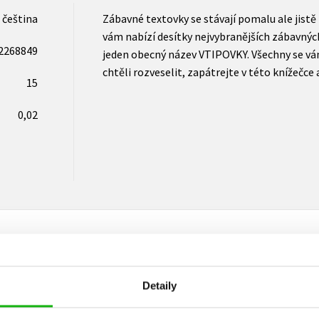
čeština
Zábavné textovky se stávají pomalu ale jist
vám nabízí desítky nejvybranějších zábavnýc
2268849
jeden obecný název VTIPOVKY. Všechny se vá
chtěli rozveselit, zapátrejte v této knížečce
15
0,02
Detaily
Vaše hodnocení
Uživatelskou recenzi mohou vkládat pouze registrovaní uživat