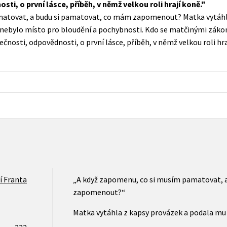
ti, o první lásce, příběh, v němž velkou roli hrají koně.
Populárně - naučná pro dospělé
matovat, a budu si pamatovat, co mám zapomenout? Matka vytáhla
Young adult (SK)
Populárně - naučné pro děti
tě nebylo místo pro bloudění a pochybnosti. Kdo se matčinými zákony
Zahraniční literatura
ečnosti, odpovědnosti, o první lásce, příběh, v němž velkou roli hra
Předškoláci
Zdraví a životní styl
Příroda a zahrada
šechny tituly
ří Franta
„A když zapomenu, co si musím pamatovat, 
zapomenout?“
Matka vytáhla z kapsy provázek a podala mu h