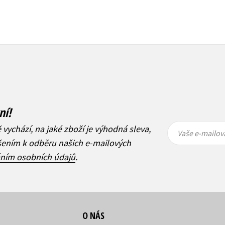
ní!
Vaše e-
Vaše e-
ě vychází, na jaké zboží je výhodná sleva,
mailová
mailová
Vaše e-mailov
adresa
adresa
ášením k odběru našich e-mailových
áním osobních údajů
.
O NÁS