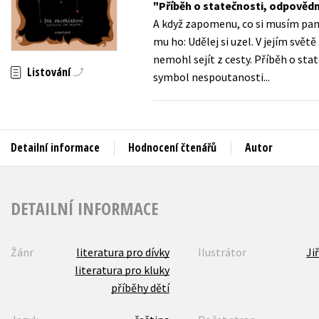
Příběh o statečnosti, odpovědnos
Auto - moto
A když zapomenu, co si musím pa
Jazyky
Beletrie pro děti
mu ho: Udělej si uzel. V jejím svě
Kalendáře
nemohl sejít z cesty. Příběh o stat
Beletrie pro dospělé
Listování
symbol nespoutanosti...
Kariéra a osobní rozvoj
Byznys a ekonomie
Komiks
Detailní informace
Hodnocení čtenářů
Autor
V
DETAILNÍ INFORMACE
Žánr
literatura pro dívky
Ilustrátor
Ji
literatura pro kluky
příběhy dětí