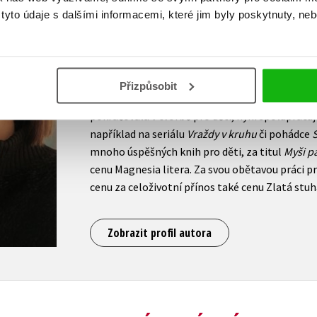
Autorka a scenáristka Iva Procházková píše pro
yto údaje s dalšími informacemi, které jim byly poskytnuty, neb
dospělé. Do literatury vstoupila v polovině sed
politicky nežádoucího spisovatele a scenáristy
1980 jí vyšla pouze kniha
Komu chybí kolečko?
,
hry. V roce 1983 s rodinou emigrovala a žila v N
Přizpůsobit
úspěšná spisovatelka a autorka divadelních her
pokračovala v tvorbě pro děti, nyní spolupracuje
například na seriálu
Vraždy v kruhu
či pohádce
mnoho úspěšných knih pro děti, za titul
Myši p
cenu Magnesia litera. Za svou obětavou práci pr
cenu za celoživotní přínos také cenu Zlatá stuh
Zobrazit profil autora