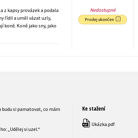
Nedostupné
 z kapsy provázek a podala
 řídil a uměl vázat uzly,
Prodej ukončen
jí koně. Koně jako sny, jako
199
Kč
s DPH
Ke stažení
a budu si pamatovat, co mám
Ukázka.pdf
PDF
o: „Udělej si uzel.“