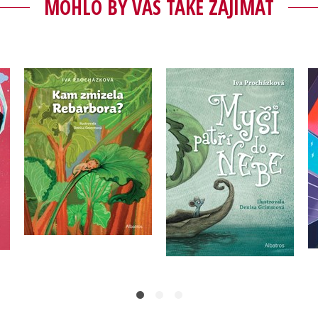
MOHLO BY VÁS TAKÉ ZAJÍMAT
Kam zmizela
vrt
Myši patří do nebe
Rebarbora?
Iva Procházková
Iva Procházková
Do košíku
Do košíku
239 Kč
299 Kč
239 Kč
299 Kč