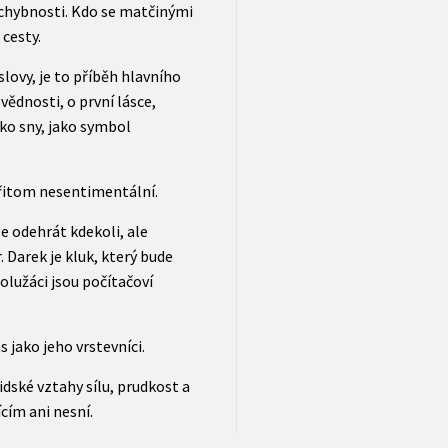
ochybnosti. Kdo se matčinými
 cesty.
ovy, je to příběh hlavního
vědnosti, o první lásce,
ako sny, jako symbol
přitom nesentimentální.
e odehrát kdekoli, ale
 Darek je kluk, který bude
olužáci jsou počítačoví
 jako jeho vrstevníci.
idské vztahy sílu, prudkost a
cím ani nesní.