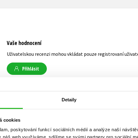
Vaše hodnocení
Uživatelskou recenzi mohou vkládat pouze registrovaní uživat
Přihlásit
AUTOR KNIHY
Detaily
á cookies
Iva Procházková
klam, poskytování funkcí sociálních médií a analýze naší návšt
k náš web využíváme, sdílíme se svými partnery pro sociální méd