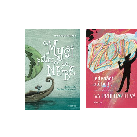
Džojo, jedenáct a čt
Myši patří do nebe
Iva Procházková
Iva Procházková
Do košíku
Do košíku
263 Kč
329 Kč
295 Kč
369 Kč