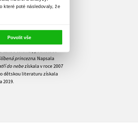
 malé čtenáře, teenagery i
o které poté následovaly, že
mdesátých let, ale jako dcera
 nesměla publikovat. V roce
 poté mohla psát jen divadelní
ěmecku, kde se prosadila jako
Povolit vše
. Po návratu do Česka
 také s televizí, podílela se
Slíbená princezna
. Napsala
atří do nebe
získala v roce 2007
o dětskou literaturu získala
a 2019.