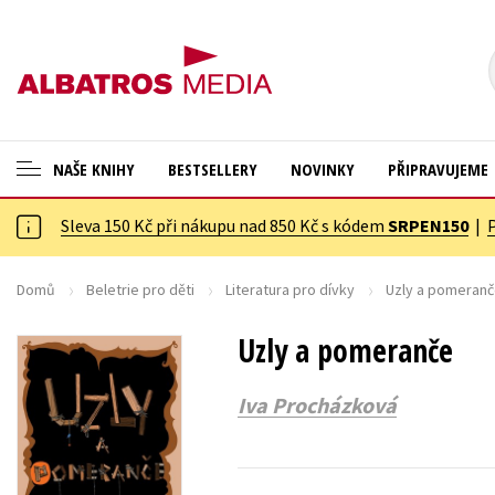
NAŠE KNIHY
BESTSELLERY
NOVINKY
PŘIPRAVUJEME
Sleva 150 Kč při nákupu nad 850 Kč s kódem
SRPEN150
|
ANGLICKÉ KNIHY -20 %
Cestování
VÝPRODEJ -70 %
Dárkové publikace
Domů
Beletrie pro děti
Literatura pro dívky
Uzly a pomeran
KNIHY S DÁRKEM
Dárkové zboží
Uzly a pomeranče
ASTERIX S DÁRKEM
Digitální fotografie
Iva Procházková
🎁DÁRKOVÉ PUBLIKACE
Esoterika a duchovní svět
✉️ DÁRKOVÉ POUKAZY
Historie a military
Hobby