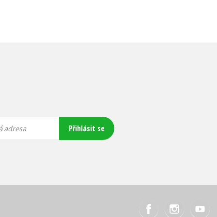
Přihlásit se
á adresa