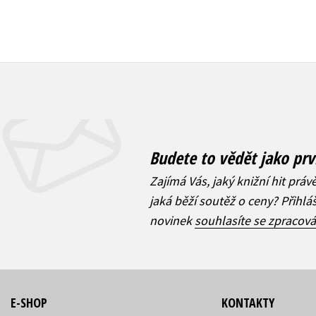
Budete to vědět jako prv
Zajímá Vás, jaký knižní hit práv
jaká běží soutěž o ceny? Přihl
novinek
souhlasíte se zpracov
E-SHOP
KONTAKTY