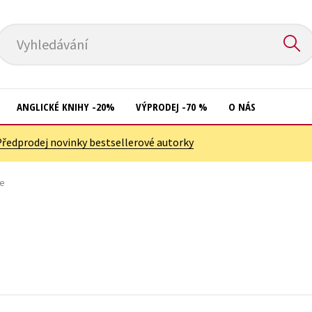
Vyhledávání
ANGLICKÉ KNIHY -20%
VÝPRODEJ -70 %
O NÁS
Předprodej novinky bestsellerové autorky
Přírodní vědy
Křížovky
Společnost, politika
če
Kuchařky
Technika a věda
New Adult
Učebnice
Ostatní
Umění a kultura
Počítače
Výchova a pedagogika
Poezie
Young adult