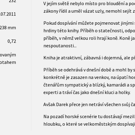
232
V jejím světě nebylo místo pro bloudění a p
zákony řídil a uměl vázat uzly, nemohl sejít z
.07.2011
Pokud dospívání můžete pojmenovat jinými sl
x238 mm
hrdiny této knihy. Příběh o statečnosti, odpo
příběh, v němž velkou roli hrají koně. Koně j
0,72
nespoutanosti...
novaným
Kniha je atraktivní, zábavná i dojemná, ale 
otahem
Příběh se odehrává v dnešní době a mohl by s
konkrétně je zasazen na venkov, na úpatí hor.
čtenářům sympatický a blízký, kamarádi a sp
experti a tráví čas jako dnešní kluci a holky.
Avšak Darek přece jen netráví všechen svůj čas
Na pozadí horské scenérie tu dostávají mezil
hloubku, o které se velkoměstským dospívají