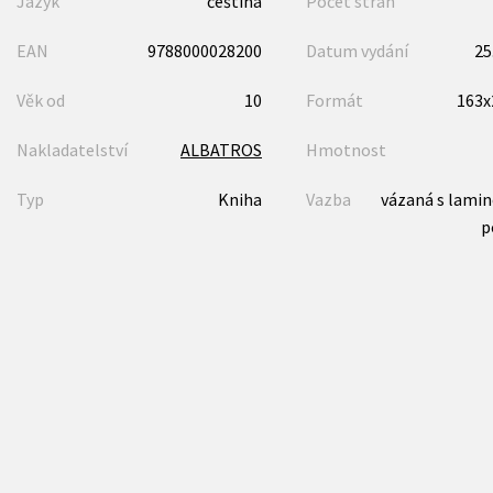
Jazyk
čeština
Počet stran
EAN
9788000028200
Datum vydání
25
Věk od
10
Formát
163
Nakladatelství
ALBATROS
Hmotnost
Typ
Kniha
Vazba
vázaná s lami
p