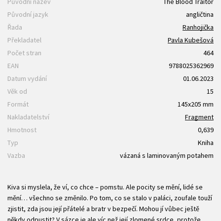
Původní název
The Blood Traitor
Původní jazyk
angličtina
Řada
Ranhojička
Překladatel
Pavla Kubešová
Počet stran
464
EAN
9788025362969
Datum vydání
01.06.2023
Věk od
15
Formát
145x205 mm
Nakladatelství
Fragment
Hmotnost
0,639
Typ
Kniha
Vazba
vázaná s laminovaným potahem
Kiva si myslela, že ví, co chce – pomstu. Ale pocity se mění, lidé se
mění… všechno se změnilo. Po tom, co se stalo v paláci, zoufale touží
zjistit, zda jsou její přátelé a bratr v bezpečí. Mohou jí vůbec ještě
někdy odpustit? V sázce je ale víc než její zlomené srdce, protože