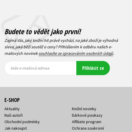
Budete to vědět jako první!
Zajímá Vás, jaký knižní hit právě vychází, na jaké zboží je výhodná
sleva, jaká běží soutěž o ceny? Přihlášením k odběru našich e-
mailových novinek
souhlasíte se zpracováním osobních údajů
.
Vaše e-
Vaše e-
Přihlásit se
mailová
mailová
Vaše e-mailová adresa
adresa
adresa
E-SHOP
Aktuality
Knižní novinky
Naši autoři
Dárkové poukazy
Obchodní podmínky
Affiliate program
Jak nakoupit
Ochrana soukromí