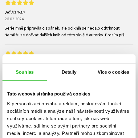
Jiří Marvan
26.02.2024
Serie mně připravila o spánek, ale od knih se nedalo odtrhnout.
Nemůžu se dočkat dalších knih od této skvělé autorky. Prosím piš.
Veronika Vášová
05.07.2023
Souhlas
Detaily
Více o cookies
Já tuhle sérii prostě naprosto zbožňuju!😍 Je tu úplně všechno - láska,
zrada, intriky, zvraty, přátelství, skvělé postavy, humor, slzy, smích,
prostě všechno! Nejen Jaren i Kiva si toho hodně vytrpí, a můj miláček
Tato webová stránka používá cookies
Caldon, ach, zbožňuju😍. Ranhojička je rozhodně jednou z nejlepších
K personalizaci obsahu a reklam, poskytování funkcí
YA fantasy sérií a už se nemůžu dočkat, až nám dá autorka něco
sociálních médií a analýze naší návštěvnosti využíváme
nového, protože její psaní je lehké, čtivé a prostě fantastické!🤩👏
soubory cookies.
Informace o tom, jak náš web
Děkuju @albatrosmedia a @my_l.m.v.e za recenzní knížku v rámci
využíváme, sdílíme se svými partnery pro sociální
#spoluprace 🥰
média, inzerci a analýzy.
Partneři mohou zkombinovat