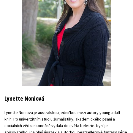
Lynette Noniová
Lynette Noniová je australskou jedničkou mezi autory young adult
knih. Po univerzitním studiu žurnalistiky, akademického psaní a
sociálních věd se konečně vydala do světa beletrie. Nyní je
spisovatelkou na plný úvazek a autorkou bestsellerové fantasy série