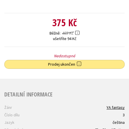
375 Kč
469 Kč
Běžně
ušetříte 94 Kč
Nedostupné
Prodej ukončen
DETAILNÍ INFORMACE
Žánr
YA fantasy
Číslo dílu
3
Jazyk
čeština