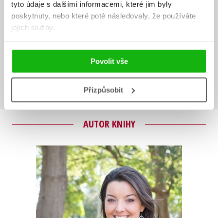
tyto údaje s dalšími informacemi, které jim byly
Další 1 hodnocení
poskytnuty, nebo které poté následovaly, že používáte
jejich služby.
Vaše hodnocení
Uživatelskou recenzi mohou vkládat pouze registrovaní uživatelé
Povolit vše
Přihlásit
Přizpůsobit
AUTOR KNIHY