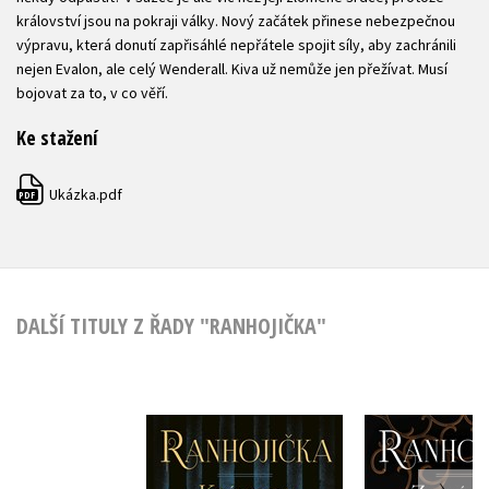
království jsou na pokraji války. Nový začátek přinese nebezpečnou
výpravu, která donutí zapřisáhlé nepřátele spojit síly, aby zachránili
nejen Evalon, ale celý Wenderall. Kiva už nemůže jen přežívat. Musí
bojovat za to, v co věří.
Ke stažení
Ukázka.pdf
PDF
DALŠÍ TITULY Z ŘADY "RANHOJIČKA"
Ranhojička -
Ranhojička
Královna rebelů
kle