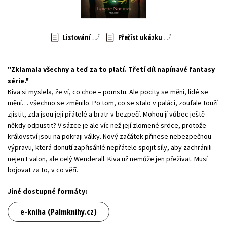
Young adult (SK)
Zahraniční literatura
Zdraví a životní styl
Listování
Přečíst ukázku
Všechny tituly
Zklamala všechny a teď za to platí. Třetí díl napínavé fantasy
série.
Kiva si myslela, že ví, co chce – pomstu. Ale pocity se mění, lidé se
mění… všechno se změnilo. Po tom, co se stalo v paláci, zoufale touží
zjistit, zda jsou její přátelé a bratr v bezpečí. Mohou jí vůbec ještě
někdy odpustit? V sázce je ale víc než její zlomené srdce, protože
království jsou na pokraji války. Nový začátek přinese nebezpečnou
výpravu, která donutí zapřisáhlé nepřátele spojit síly, aby zachránili
nejen Evalon, ale celý Wenderall. Kiva už nemůže jen přežívat. Musí
bojovat za to, v co věří.
Jiné dostupné formáty:
e-kniha (Palmknihy.cz)