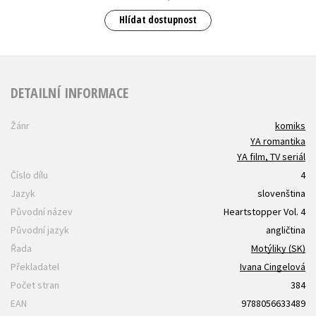
Hlídat dostupnost
DETAILNÍ INFORMACE
Žánr
komiks
YA romantika
YA film, TV seriál
Číslo dílu
4
Jazyk
slovenština
Původní název
Heartstopper Vol. 4
Původní jazyk
angličtina
Řada
Motýliky (SK)
Překladatel
Ivana Cingelová
Počet stran
384
EAN
9788056633489