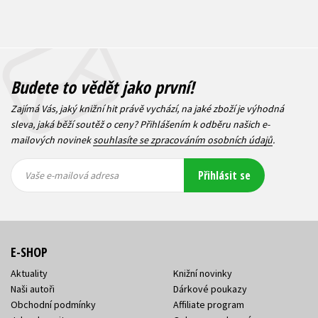
Budete to vědět jako první!
Zajímá Vás, jaký knižní hit právě vychází, na jaké zboží je výhodná
sleva, jaká běží soutěž o ceny? Přihlášením k odběru našich e-
mailových novinek
souhlasíte se zpracováním osobních údajů
.
Vaše e-
Vaše e-
Přihlásit se
mailová
mailová
Vaše e-mailová adresa
adresa
adresa
E-SHOP
Aktuality
Knižní novinky
Naši autoři
Dárkové poukazy
Obchodní podmínky
Affiliate program