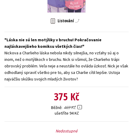
Young adult (SK)
Zahraniční literatura
Zdraví a životní styl
Listování
Všechny tituly
Láska nie sú len motýliky v bruchu! Pokračovanie
najláskavejšieho komiksu všetkých čias!
Nickova a Charlieho láska nebola nikdy silnejšia, no vzťahy sú aj o
inom, než o motýlikoch v bruchu. Nick si všimol, že Charlieho trápi
obrovský problém. Veľa neje a neustále ho ovláda úzkosť. Nick je však
odhodlaný spraviť všetko pre to, aby sa Charlie cítil lepšie. Ustoja
najväčšiu skúšku svojich mladých životov?
375 Kč
469 Kč
Běžně
ušetříte 94 Kč
Nedostupné