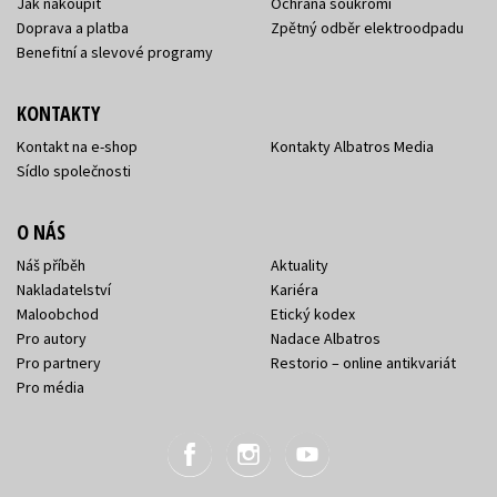
Jak nakoupit
Ochrana soukromí
Doprava a platba
Zpětný odběr elektroodpadu
Benefitní a slevové programy
KONTAKTY
Kontakt na e-shop
Kontakty Albatros Media
Sídlo společnosti
O NÁS
Náš příběh
Aktuality
Nakladatelství
Kariéra
Maloobchod
Etický kodex
Pro autory
Nadace Albatros
Pro partnery
Restorio – online antikvariát
Pro média