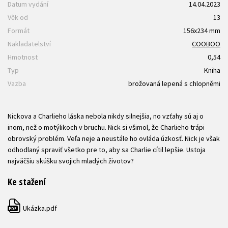
Datum vydání
14.04.2023
Věk od
13
Formát
156x234 mm
Nakladatelství
COOBOO
Hmotnost
0,54
Typ
Kniha
Vazba
brožovaná lepená s chlopněmi
Nickova a Charlieho láska nebola nikdy silnejšia, no vzťahy sú aj o
inom, než o motýlikoch v bruchu. Nick si všimol, že Charlieho trápi
obrovský problém. Veľa neje a neustále ho ovláda úzkosť. Nick je však
odhodlaný spraviť všetko pre to, aby sa Charlie cítil lepšie. Ustoja
najväčšiu skúšku svojich mladých životov?
Ke stažení
Ukázka.pdf
PDF