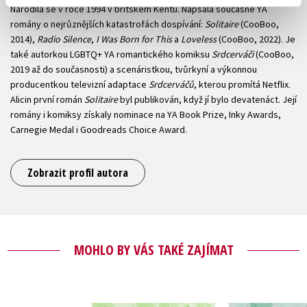
Narodila se v roce 1994 v britském Kentu. Napsala současné YA
romány o nejrůznějších katastrofách dospívání:
Solitaire
(CooBoo,
2014),
Radio Silence
,
I Was Born for This
a
Loveless
(CooBoo, 2022). Je
také autorkou LGBTQ+ YA romantického komiksu
Srdcerváči
(CooBoo,
2019 až do současnosti) a scenáristkou, tvůrkyní a výkonnou
producentkou televizní adaptace
Srdcerváčů
, kterou promítá Netflix.
Alicin první román
Solitaire
byl publikován, když jí bylo devatenáct. Její
romány i komiksy získaly nominace na YA Book Prize, Inky Awards,
Carnegie Medal i Goodreads Choice Award.
Zobrazit profil autora
MOHLO BY VÁS TAKÉ ZAJÍMAT