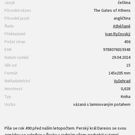
Jazyk
čeština
Původní název
The Gates of Athens
Původní jazyk
angličtina
Řada
Athéňané
Překladatel
Ivan Ryčovský
Počet stran
456
EAN
9788076019348
Datum vydání
29.04.2024
Věk od
15
Formát
145x205 mm
Nakladatelství
Vyšehrad
Hmotnost
0,628
Typ
Kniha
Vazba
vázaná s laminovaným potahem
Píše se rok 490 před naším letopočtem. Perský král Dareios se svou
armádou se vyloďuje v Řecku s jediným cílem: podrobit si tamní