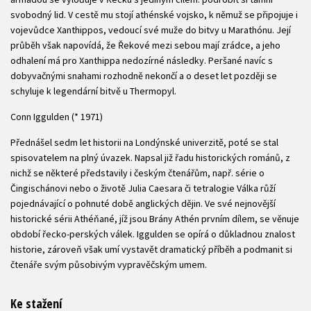
svobodný lid. V cestě mu stojí athénské vojsko, k němuž se připojuje i
vojevůdce Xanthippos, vedoucí své muže do bitvy u Marathónu. Její
průběh však napovídá, že Řekové mezi sebou mají zrádce, a jeho
odhalení má pro Xanthippa nedozírné následky. Peršané navíc s
dobyvačnými snahami rozhodně nekončí a o deset let později se
schyluje k legendární bitvě u Thermopyl.
Conn Iggulden (* 1971)
Přednášel sedm let historii na Londýnské univerzitě, poté se stal
spisovatelem na plný úvazek. Napsal již řadu historických románů, z
nichž se některé představily i českým čtenářům, např. série o
Čingischánovi nebo o životě Julia Caesara či tetralogie Válka růží
pojednávající o pohnuté době anglických dějin. Ve své nejnovější
historické sérii Athéňané, jíž jsou Brány Athén prvním dílem, se věnuje
období řecko-perských válek. Iggulden se opírá o důkladnou znalost
historie, zároveň však umí vystavět dramatický příběh a podmanit si
čtenáře svým působivým vypravěčským umem.
Ke stažení