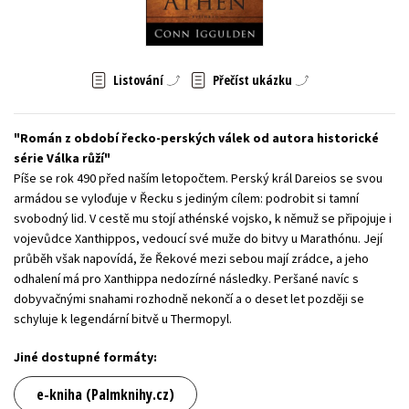
Young adult (SK)
Zahraniční literatura
Zdraví a životní styl
Všechny tituly
Listování
Přečíst ukázku
Román z období řecko-perských válek od autora historické
série Válka růží
Píše se rok 490 před naším letopočtem. Perský král Dareios se svou
armádou se vyloďuje v Řecku s jediným cílem: podrobit si tamní
svobodný lid. V cestě mu stojí athénské vojsko, k němuž se připojuje i
vojevůdce Xanthippos, vedoucí své muže do bitvy u Marathónu. Její
průběh však napovídá, že Řekové mezi sebou mají zrádce, a jeho
odhalení má pro Xanthippa nedozírné následky. Peršané navíc s
dobyvačnými snahami rozhodně nekončí a o deset let později se
schyluje k legendární bitvě u Thermopyl.
Jiné dostupné formáty:
e-kniha (Palmknihy.cz)