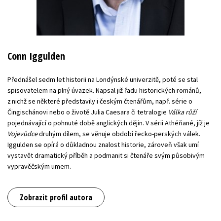
Conn Iggulden
Přednášel sedm let historii na Londýnské univerzitě, poté se stal
spisovatelem na plný úvazek. Napsal již řadu historických románů,
z nichž se některé představily i českým čtenářům, např. série o
Čingischánovi nebo o životě Julia Caesara či tetralogie
Válka růží
pojednávající o pohnuté době anglických dějin. V sérii Athéňané, jíž je
Vojevůdce
druhým dílem, se věnuje období řecko-perských válek.
Iggulden se opírá o důkladnou znalost historie, zároveň však umí
vystavět dramatický příběh a podmanit si čtenáře svým působivým
vypravěčským umem.
Zobrazit profil autora