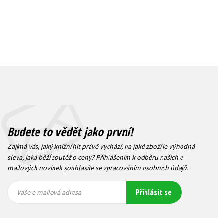
Budete to vědět jako první!
Zajímá Vás, jaký knižní hit právě vychází, na jaké zboží je výhodná
sleva, jaká běží soutěž o ceny? Přihlášením k odběru našich e-
mailových novinek
souhlasíte se zpracováním osobních údajů
.
Vaše e-
Vaše e-
Přihlásit se
mailová
mailová
Vaše e-mailová adresa
adresa
adresa