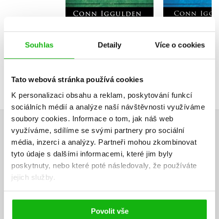
479 Kč
5
479 Kč
599 Kč
Souhlas
Detaily
Více o cookies
Tato webová stránka používá cookies
K personalizaci obsahu a reklam, poskytování funkcí
sociálních médií a analýze naší návštěvnosti využíváme
soubory cookies.
Informace o tom, jak náš web
využíváme, sdílíme se svými partnery pro sociální
HODNOCENÍ ČTENÁŘŮ
média, inzerci a analýzy.
Partneři mohou zkombinovat
tyto údaje s dalšími informacemi, které jim byly
V současné době nejsou vytvořena žádná uživatelská hodnocení.
poskytnuty, nebo které poté následovaly, že používáte
jejich služby.
Vaše hodnocení
Uživatelskou recenzi mohou vkládat pouze registrovaní uživatelé
Povolit vše