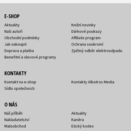
E-SHOP
Aktuality
Knižní novinky
Naši autoři
Dárkové poukazy
Obchodní podmínky
Affiliate program
Jak nakoupit
Ochrana soukromí
Doprava a platba
Zpětný odběr elektroodpadu
Benefitní a slevové programy
KONTAKTY
Kontakt na e-shop
Kontakty Albatros Media
Sídlo společnosti
O NÁS
Náš příběh
Aktuality
Nakladatelství
Kariéra
Maloobchod
Etický kodex