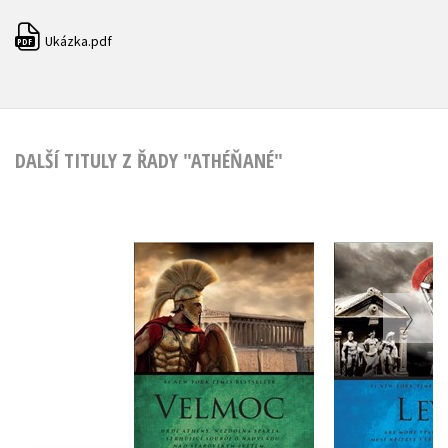
Ukázka.pdf
PDF
DALŠÍ TITULY Z ŘADY "ATHÉŇANÉ"
Velmoc
Lev
Conn Iggulden
Conn Igg
Do košík
Do košíku