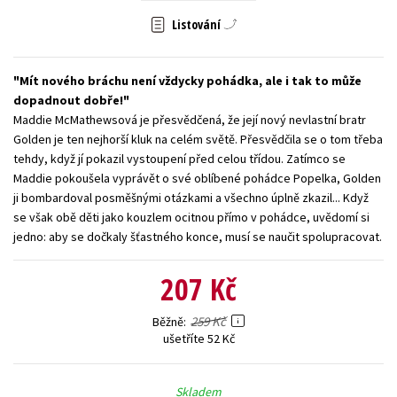
Listování
Young adult (SK)
Zahraniční literatura
Zdraví a životní styl
Všechny tituly
Mít nového bráchu není vždycky pohádka, ale i tak to může
dopadnout dobře!
Maddie McMathewsová je přesvědčená, že její nový nevlastní bratr
Golden je ten nejhorší kluk na celém světě. Přesvědčila se o tom třeba
tehdy, když jí pokazil vystoupení před celou třídou. Zatímco se
Maddie pokoušela vyprávět o své oblíbené pohádce Popelka, Golden
ji bombardoval posměšnými otázkami a všechno úplně zkazil... Když
se však obě děti jako kouzlem ocitnou přímo v pohádce, uvědomí si
jedno: aby se dočkaly šťastného konce, musí se naučit spolupracovat.
207 Kč
259 Kč
Běžně
ušetříte 52 Kč
Skladem