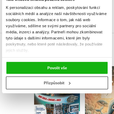
Uživatelskou recenzi mohou vkládat pouze registrovaní uživatelé
K personalizaci obsahu a reklam, poskytování funkcí
sociálních médií a analýze naší návštěvnosti využíváme
Přihlásit
soubory cookies.
Informace o tom, jak náš web
využíváme, sdílíme se svými partnery pro sociální
média, inzerci a analýzy.
Partneři mohou zkombinovat
tyto údaje s dalšími informacemi, které jim byly
poskytnuty, nebo které poté následovaly, že používáte
MOHLO BY VÁS TAKÉ ZAJÍMAT
jejich služby.
Povolit vše
Gerda: Pří
LEGO® Star Wars™
a odv
Han Solo a Chewie v
Přizpůsobit
akci
Adrián 
Kolektiv