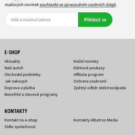
mailových novinek
souhlasíte se zpracováním osobních údajů
.
Vaše e-
Vaše e-
Přihlásit se
mailová
mailová
Vaše e-mailová adresa
adresa
adresa
E-SHOP
Aktuality
Knižní novinky
Naši autoři
Dárkové poukazy
Obchodní podmínky
Affiliate program
Jak nakoupit
Ochrana soukromí
Doprava a platba
Zpětný odběr elektroodpadu
Benefitní a slevové programy
KONTAKTY
Kontakt na e-shop
Kontakty Albatros Media
Sídlo společnosti