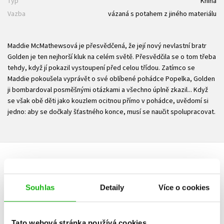
Typ
Kniha
Vazba
vázaná s potahem z jiného materiálu
Maddie McMathewsová je přesvědčená, že její nový nevlastní bratr
Golden je ten nejhorší kluk na celém světě. Přesvědčila se o tom třeba
tehdy, když jí pokazil vystoupení před celou třídou. Zatímco se
Maddie pokoušela vyprávět o své oblíbené pohádce Popelka, Golden
ji bombardoval posměšnými otázkami a všechno úplně zkazil... Když
se však obě děti jako kouzlem ocitnou přímo v pohádce, uvědomí si
jedno: aby se dočkaly šťastného konce, musí se naučit spolupracovat.
HODNOCENÍ ČTENÁŘŮ
Souhlas
Detaily
Více o cookies
V současné době nejsou vytvořena žádná uživatelská hodnocení.
Vaše hodnocení
Tato webová stránka používá cookies