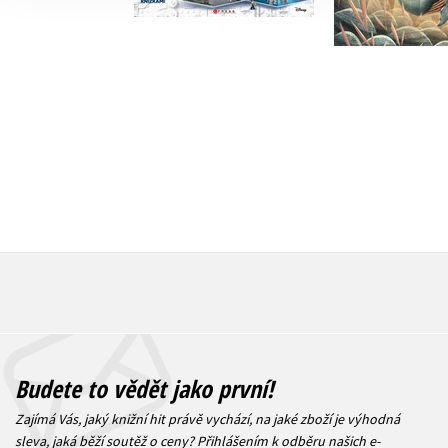
Do košíku
Do košík
319 Kč
263 Kč
399 Kč
3
Budete to vědět jako první!
Zajímá Vás, jaký knižní hit právě vychází, na jaké zboží je výhodná
sleva, jaká běží soutěž o ceny? Přihlášením k odběru našich e-