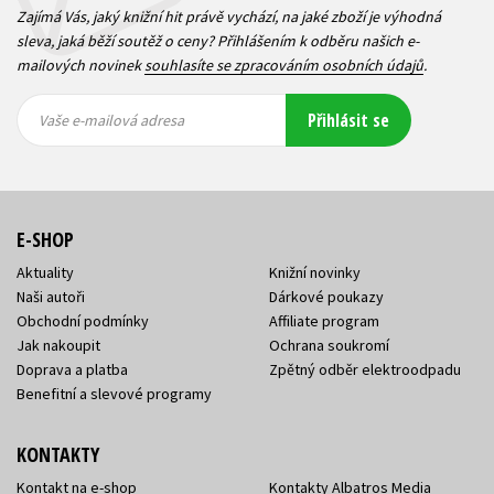
Zajímá Vás, jaký knižní hit právě vychází, na jaké zboží je výhodná
sleva, jaká běží soutěž o ceny? Přihlášením k odběru našich e-
mailových novinek
souhlasíte se zpracováním osobních údajů
.
Vaše e-
Vaše e-
Přihlásit se
mailová
mailová
Vaše e-mailová adresa
adresa
adresa
E-SHOP
Aktuality
Knižní novinky
Naši autoři
Dárkové poukazy
Obchodní podmínky
Affiliate program
Jak nakoupit
Ochrana soukromí
Doprava a platba
Zpětný odběr elektroodpadu
Benefitní a slevové programy
KONTAKTY
Kontakt na e-shop
Kontakty Albatros Media