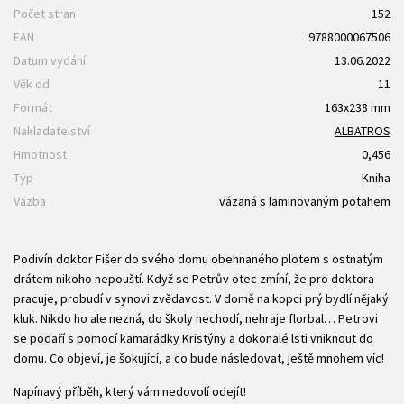
Počet stran
152
EAN
9788000067506
Datum vydání
13.06.2022
Věk od
11
Formát
163x238 mm
Nakladatelství
ALBATROS
Hmotnost
0,456
Typ
Kniha
Vazba
vázaná s laminovaným potahem
Podivín doktor Fišer do svého domu obehnaného plotem s ostnatým
drátem nikoho nepouští. Když se Petrův otec zmíní, že pro doktora
pracuje, probudí v synovi zvědavost. V domě na kopci prý bydlí nějaký
kluk. Nikdo ho ale nezná, do školy nechodí, nehraje florbal… Petrovi
se podaří s pomocí kamarádky Kristýny a dokonalé lsti vniknout do
domu. Co objeví, je šokující, a co bude následovat, ještě mnohem víc!
Napínavý příběh, který vám nedovolí odejít!