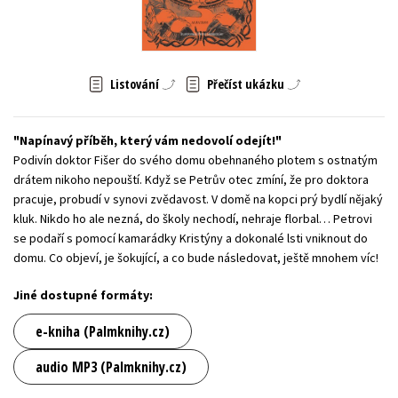
Young adult (SK)
Zahraniční literatura
Zdraví a životní styl
Všechny tituly
Listování
Přečíst ukázku
Napínavý příběh, který vám nedovolí odejít!
Podivín doktor Fišer do svého domu obehnaného plotem s ostnatým
drátem nikoho nepouští. Když se Petrův otec zmíní, že pro doktora
pracuje, probudí v synovi zvědavost. V domě na kopci prý bydlí nějaký
kluk. Nikdo ho ale nezná, do školy nechodí, nehraje florbal… Petrovi
se podaří s pomocí kamarádky Kristýny a dokonalé lsti vniknout do
domu. Co objeví, je šokující, a co bude následovat, ještě mnohem víc!
Jiné dostupné formáty:
e-kniha (Palmknihy.cz)
audio MP3 (Palmknihy.cz)