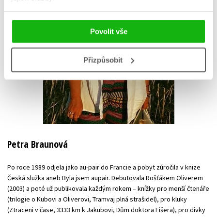
Povolit vše
Přizpůsobit
Petra Braunová
Po roce 1989 odjela jako au-pair do Francie a pobyt zúročila v knize
Česká služka aneb Byla jsem aupair. Debutovala Rošťákem Oliverem
(2003) a poté už publikovala každým rokem – knížky pro menší čtenáře
(trilogie o Kubovi a Oliverovi, Tramvaj plná strašidel), pro kluky
(Ztraceni v čase, 3333 km k Jakubovi, Dům doktora Fišera), pro dívky