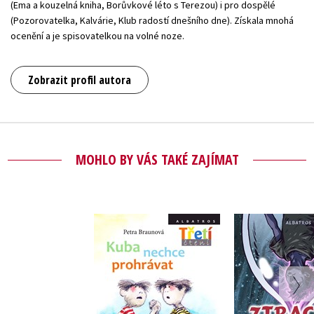
(Ema a kouzelná kniha, Borůvkové léto s Terezou) i pro dospělé
(Pozorovatelka, Kalvárie, Klub radostí dnešního dne). Získala mnohá
ocenění a je spisovatelkou na volné noze.
Zobrazit profil autora
MOHLO BY VÁS TAKÉ ZAJÍMAT
Kuba nechce
Ztraceni 
prohrávat
Petra Br
Petra Braunová