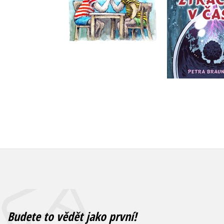
Do košík
Do košíku
239 Kč
2
215 Kč
269 Kč
Budete to vědět jako první!