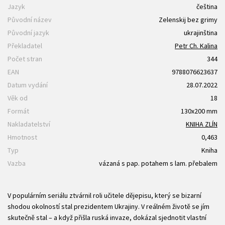
Jazyk
čeština
Původní název
Zelenskij bez grimy
Původní jazyk
ukrajinština
Překladatel
Petr Ch. Kalina
Počet stran
344
EAN
9788076623637
Datum vydání
28.07.2022
Věk od
18
Formát
130x200 mm
Nakladatelství
KNIHA ZLÍN
Hmotnost
0,463
Typ
Kniha
Vazba
vázaná s pap. potahem s lam. přebalem
V populárním seriálu ztvárnil roli učitele dějepisu, který se bizarní
shodou okolností stal prezidentem Ukrajiny. V reálném životě se jím
skutečně stal – a když přišla ruská invaze, dokázal sjednotit vlastní