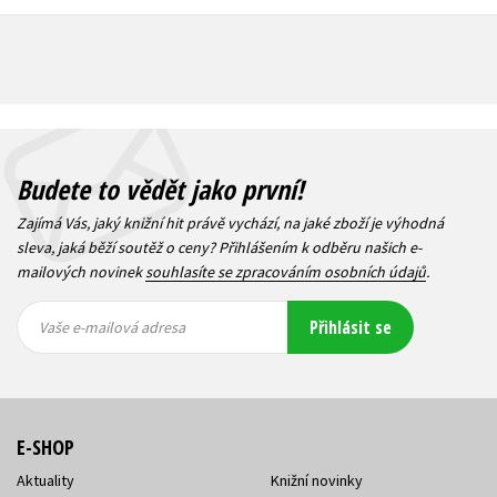
Budete to vědět jako první!
Zajímá Vás, jaký knižní hit právě vychází, na jaké zboží je výhodná
sleva, jaká běží soutěž o ceny? Přihlášením k odběru našich e-
mailových novinek
souhlasíte se zpracováním osobních údajů
.
Vaše e-
Vaše e-
Přihlásit se
mailová
mailová
Vaše e-mailová adresa
adresa
adresa
E-SHOP
Aktuality
Knižní novinky