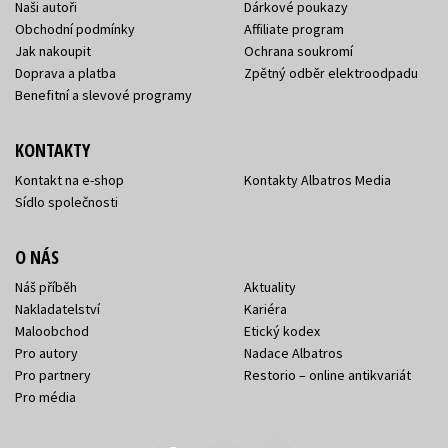
Naši autoři
Dárkové poukazy
Obchodní podmínky
Affiliate program
Jak nakoupit
Ochrana soukromí
Doprava a platba
Zpětný odběr elektroodpadu
Benefitní a slevové programy
KONTAKTY
Kontakt na e-shop
Kontakty Albatros Media
Sídlo společnosti
O NÁS
Náš příběh
Aktuality
Nakladatelství
Kariéra
Maloobchod
Etický kodex
Pro autory
Nadace Albatros
Pro partnery
Restorio – online antikvariát
Pro média