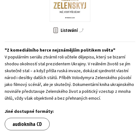
Young adult (SK)
Zahraniční literatura
Zdraví a životní styl
Všechny tituly
Listování
Z komediálního herce nejznámějším politikem světa
V populárním seriálu ztvárnil roli učitele dějepisu, který se bizarní
shodou okolností stal prezidentem Ukrajiny. V reálném životě se jím
skutečně stal – a když přišla ruská invaze, dokázal sjednotit vlastní
národ i desítky dalších států. Příběh Volodymyra Zelenského působí
jako filmový scénář, ale je skutečný. Dokumentární kniha ukrajinského
novináře představuje Zelenského život a politický vzestup z mnoha
úhlů, vždy však objektivně a bez přehnaných emocí.
Jiné dostupné formáty:
audiokniha CD