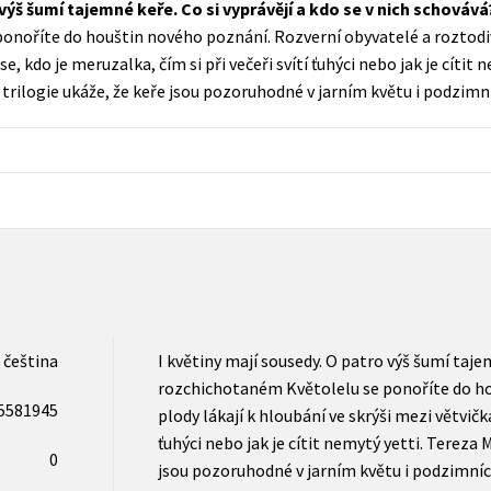
 výš šumí tajemné keře. Co si vyprávějí a kdo se v nich schováv
Populárně - naučná pro dospělé
noříte do houštin nového poznání. Rozverní obyvatelé a roztodiv
Young adult (SK)
Populárně - naučné pro děti
e, kdo je meruzalka, čím si při večeři svítí ťuhýci nebo jak je cítit 
Zahraniční literatura
trilogie ukáže, že keře jsou pozoruhodné v jarním květu i podzimn
Předškoláci
Zdraví a životní styl
Příroda a zahrada
šechny tituly
čeština
I květiny mají sousedy. O patro výš šumí tajem
rozchichotaném Květolelu se ponoříte do ho
5581945
plody lákají k hloubání ve skrýši mezi větvička
ťuhýci nebo jak je cítit nemytý yetti. Tereza 
0
jsou pozoruhodné v jarním květu i podzimníc