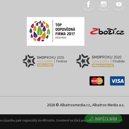
2026 © Albatrosmedia.cz, Albatros Media a.s.
NAPIŠTE NÁM
ého výpadku pak nejpozději do 48 hodin. Uvedené se týká pouze případů podléhajících