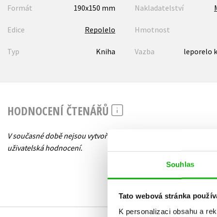
Formát
190x150 mm
Nakladatelství
Edice
Repolelo
Hmotnost
Typ
Kniha
Vazba
leporelo 
HODNOCENÍ ČTENÁŘŮ
V současné době nejsou vytvořena žádná
uživatelská hodnocení.
Souhlas
Tato webová stránka použív
K personalizaci obsahu a re