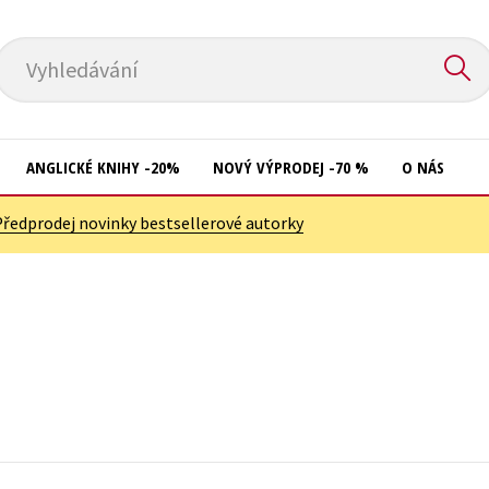
Vyhledávání
ANGLICKÉ KNIHY -20%
NOVÝ VÝPRODEJ -70 %
O NÁS
Předprodej novinky bestsellerové autorky
Přírodní vědy
Křížovky
Společnost, politika
Kuchařky
Technika a věda
New Adult
Učebnice
Ostatní
Umění a kultura
Počítače
Výchova a pedagogika
Poezie
Young adult