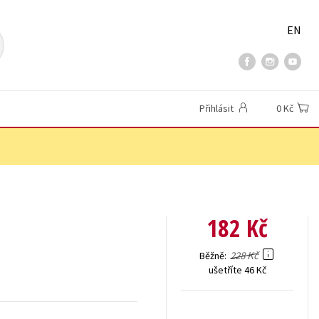
EN
Přihlásit
0 Kč
182 Kč
228 Kč
Běžně
ušetříte 46 Kč