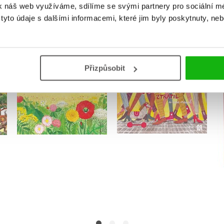
k náš web využíváme, sdílíme se svými partnery pro sociální méd
MOHLO BY VÁS TAKÉ ZAJÍMAT
yto údaje s dalšími informacemi, které jim byly poskytnuty, neb
Přizpůsobit
Jak se koník ztratil (a
Květolelo
zase našel)
Tereza Marianová
Tereza Marianová
Do košíku
Do košíku
182 Kč
228 Kč
158 Kč
198 Kč