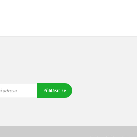
Přihlásit se
á adresa