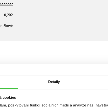
Meander
0,202
knížkové
Vaše hodnocení
Uživatelskou recenzi mohou vkládat pouze registrovaní uživat
Detaily
Přihlásit
á cookies
klam, poskytování funkcí sociálních médií a analýze naší návšt