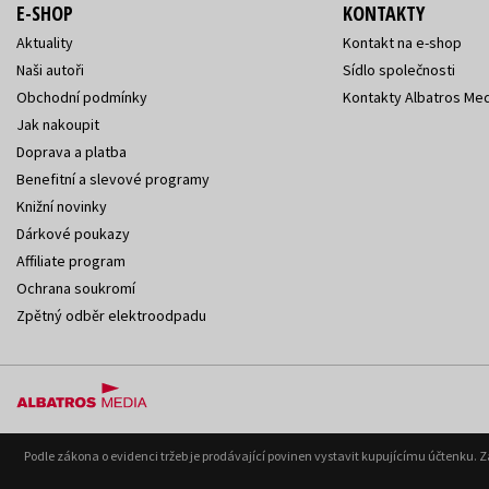
E-SHOP
KONTAKTY
Aktuality
Kontakt na e-shop
Naši autoři
Sídlo společnosti
Obchodní podmínky
Kontakty Albatros Med
Jak nakoupit
Doprava a platba
Benefitní a slevové programy
Knižní novinky
Dárkové poukazy
Affiliate program
Ochrana soukromí
Zpětný odběr elektroodpadu
Podle zákona o evidenci tržeb je prodávající povinen vystavit kupujícímu účtenku. 