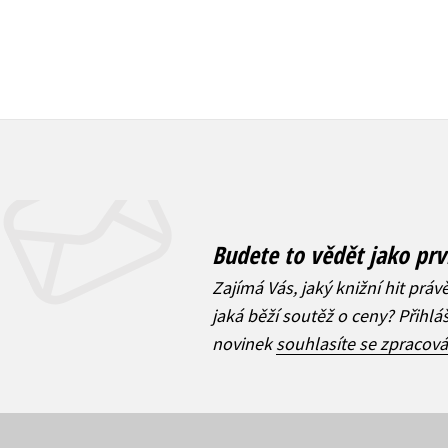
Budete to vědět jako prv
Zajímá Vás, jaký knižní hit práv
jaká běží soutěž o ceny? Přihl
novinek
souhlasíte se zpracov