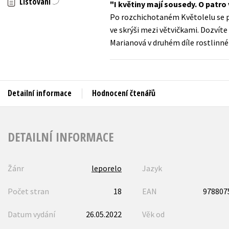
Listování
I květiny mají sousedy. O patro
Auto - moto
Po rozchichotaném Květolelu se po
Jazyky
Beletrie pro děti
ve skrýši mezi větvičkami. Dozvíte s
Kalendáře
Marianová v druhém díle rostlinné 
Beletrie pro dospělé
Kariéra a osobní rozvoj
Byznys a ekonomie
Komiks
Detailní informace
Hodnocení čtenářů
V
DETAILNÍ INFORMACE
Žánr
leporelo
Jazyk
Počet stran
18
EAN
978807
Datum vydání
26.05.2022
Věk od