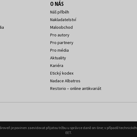
O NÁS
Náš příběh
Nakladatelství
ia
Maloobchod
Pro autory
Pro partnery
Pro média
Aktuality
Kariéra
Etický kodex
Nadace Albatros
Restorio – online antikvariát
Zároveň je povinen zaevidovat přijatou tržbu u správce daně on-line; v případě technick
EET.