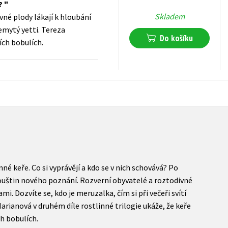
á?
Skladem
né plody lákají k hloubání
nemytý yetti. Tereza
Do košíku
ích bobulích.
182
Kč
s DPH
né keře. Co si vyprávějí a kdo se v nich schovává? Po
uštin nového poznání. Rozverní obyvatelé a roztodivné
mi. Dozvíte se, kdo je meruzalka, čím si při večeři svítí
Marianová v druhém díle rostlinné trilogie ukáže, že keře
h bobulích.