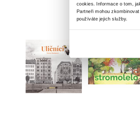
cookies.
Informace o tom, ja
Partneři mohou zkombinovat t
používáte jejich služby.
Uličníci
Stromolelo
Tereza Marianová
Tereza Marianová
Do košíku
Do košíku
239 Kč
182 Kč
299 Kč
228 Kč