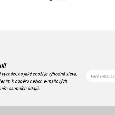
ní!
Vaše e-
Vaše e-
ě vychází, na jaké zboží je výhodná sleva,
mailová
mailová
Vaše e-mailov
adresa
adresa
ášením k odběru našich e-mailových
áním osobních údajů
.