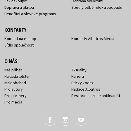
Jak nakoupit
Ochrana soukromí
Doprava a platba
Zpětný odběr elektroodpadu
Benefitní a slevové programy
KONTAKTY
Kontakt na e-shop
Kontakty Albatros Media
Sídlo společnosti
O NÁS
Náš příběh
Aktuality
Nakladatelství
Kariéra
Maloobchod
Etický kodex
Pro autory
Nadace Albatros
Pro partnery
Restorio – online antikvariát
Pro média