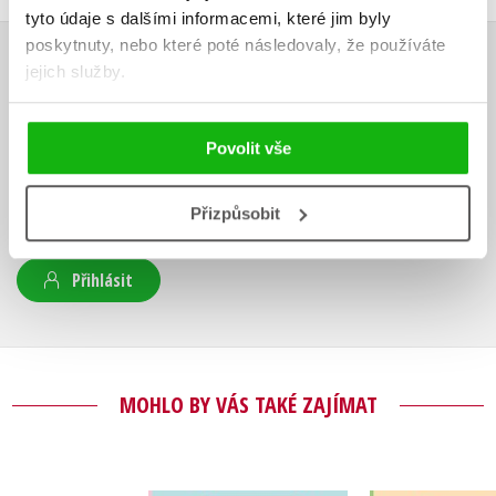
tyto údaje s dalšími informacemi, které jim byly
poskytnuty, nebo které poté následovaly, že používáte
jejich služby.
HODNOCENÍ ČTENÁŘŮ
V současné době nejsou vytvořena žádná uživatelská hodnocení.
Povolit vše
Vaše hodnocení
Přizpůsobit
Uživatelskou recenzi mohou vkládat pouze registrovaní uživatelé
Přihlásit
MOHLO BY VÁS TAKÉ ZAJÍMAT