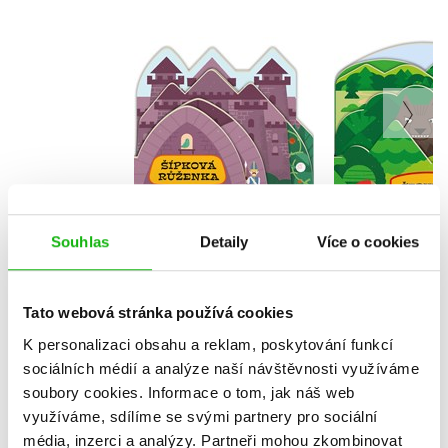
Tvarované pohádky:
Tvarované 
Šípková Růženka
Červená K
Magda Garguláková
Radka 
Souhlas
Detaily
Více o cookies
Do košíku
Do košík
159 Kč
60 Kč
199 Kč
1
Tato webová stránka používá cookies
K personalizaci obsahu a reklam, poskytování funkcí
sociálních médií a analýze naší návštěvnosti využíváme
soubory cookies.
Informace o tom, jak náš web
využíváme, sdílíme se svými partnery pro sociální
média, inzerci a analýzy.
Partneři mohou zkombinovat