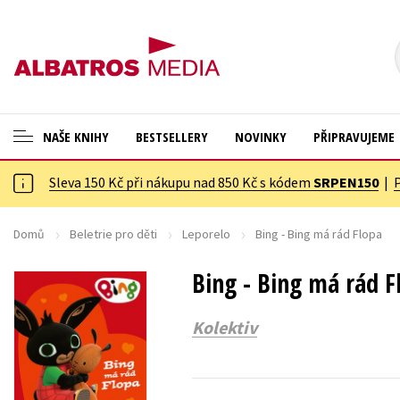
NAŠE KNIHY
BESTSELLERY
NOVINKY
PŘIPRAVUJEME
Sleva 150 Kč při nákupu nad 850 Kč s kódem
SRPEN150
|
ANGLICKÉ KNIHY -20 %
Cestování
VÝPRODEJ -70 %
Dárkové publikace
Domů
Beletrie pro děti
Leporelo
Bing - Bing má rád Flopa
KNIHY S DÁRKEM
Dárkové zboží
Bing - Bing má rád F
ASTERIX S DÁRKEM
Digitální fotografie
Kolektiv
🎁DÁRKOVÉ PUBLIKACE
Esoterika a duchovní svět
✉️ DÁRKOVÉ POUKAZY
Historie a military
Hobby