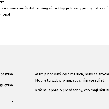
t!
Populárně - naučná pro dospělé
 se zrovna necítí dobře, Bing ví, že Flop je tu vždy pro něj, aby s n
Young adult (SK)
Populárně - naučné pro děti
 Flopa!
Zahraniční literatura
Předškoláci
Zdraví a životní styl
Příroda a zahrada
šechny tituly
čeština
Ať už je nadšený, dělá rozruch, nebo se zrovna
Flop je tu vždy pro něj, aby s ním vše sdílel.
gličtina
Krásné leporelo pro všechny, kdo mají rádi B
12