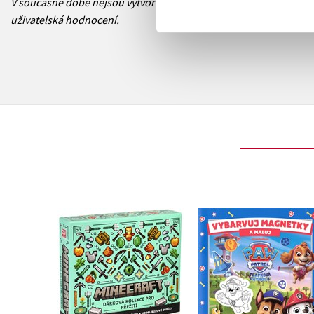
V současné době nejsou vytvořena žádná
uživatelská hodnocení.
Tlapková patrola 
Minecraft - Dárková
Vybarvuj magnetk
kolekce pro přežití
Kolektiv
Kolektiv