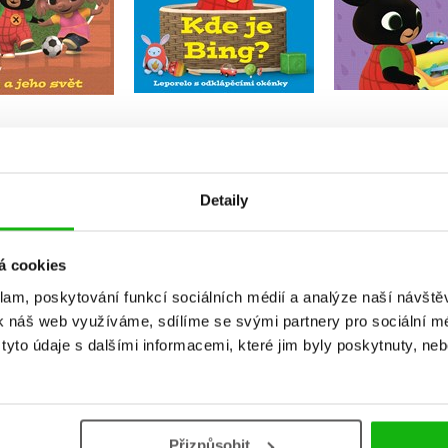
Do košíku
Do košíku
Do košík
39 Kč
199 Kč
299 Kč
249 Kč
199 Kč
2
Detaily
á cookies
klam, poskytování funkcí sociálních médií a analýze naší návšt
k náš web využíváme, sdílíme se svými partnery pro sociální méd
yto údaje s dalšími informacemi, které jim byly poskytnuty, neb
Přizpůsobit