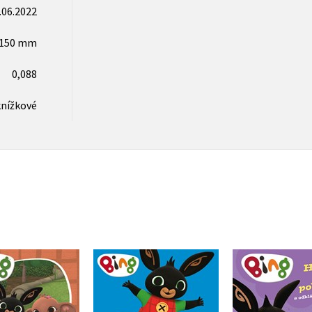
.06.2022
x150 mm
0,088
knížkové
Bing - Ho
g a jeho svět
Bing - Kde je Bing?
pokla
Kolektiv
Kolektiv
Kolekt