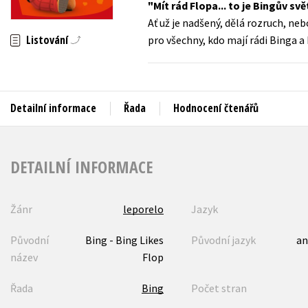
Mít rád Flopa... to je Bingův svě
Auto - moto
Ať už je nadšený, dělá rozruch, nebo
Jazyky
Beletrie pro děti
Listování
pro všechny, kdo mají rádi Binga a
Kalendáře
Beletrie pro dospělé
Kariéra a osobní rozvoj
Byznys a ekonomie
Komiks
Detailní informace
Řada
Hodnocení čtenářů
V
DETAILNÍ INFORMACE
Žánr
leporelo
Jazyk
Původní
Bing - Bing Likes
Původní jazyk
an
název
Flop
Řada
Bing
Počet stran