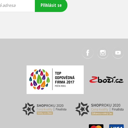
Přihlásit se
á adresa