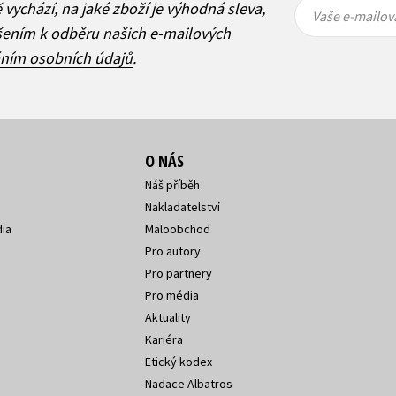
Vaše e-
Vaše e-
ě vychází, na jaké zboží je výhodná sleva,
mailová
mailová
Vaše e-mailov
adresa
adresa
ášením k odběru našich e-mailových
áním osobních údajů
.
O NÁS
Náš příběh
Nakladatelství
ia
Maloobchod
Pro autory
Pro partnery
Pro média
Aktuality
Kariéra
Etický kodex
Nadace Albatros