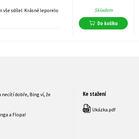
Skladem
ím vše sdílel. Krásné leporelo
Do košíku
119
Kč
s DPH
Ke stažení
 necítí dobře, Bing ví, že
Ukázka.pdf
PDF
inga a Flopa!