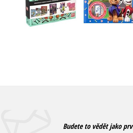
Do košíku
Do košíku
479 Kč
599 Kč
183 Kč
229 Kč
Budete to vědět jako prv