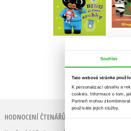
Do košíku
2
199 Kč
249 Kč
Souhlas
Tato webová stránka použív
K personalizaci obsahu a re
cookies.
Informace o tom, ja
Partneři mohou zkombinovat t
používáte jejich služby.
HODNOCENÍ ČTENÁŘŮ