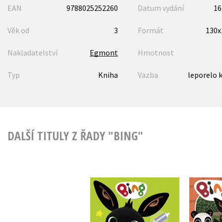
EAN
9788025252260
Datum vydání
16
Věk od
3
Formát
130
Nakladatelství
Egmont
Hmotnost
Typ
Kniha
Vazba
leporelo 
DALŠÍ TITULY Z ŘADY "BING"
Bing - Bing si čistí
Bin
zoubky
Kolektiv