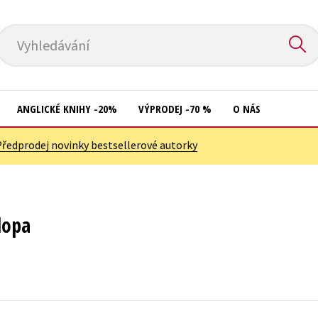
Vyhledávání
ANGLICKÉ KNIHY -20%
VÝPRODEJ -70 %
O NÁS
Předprodej novinky bestsellerové autorky
Přírodní vědy
Křížovky
Společnost, politika
Kuchařky
Technika a věda
New Adult
lopa
Učebnice
Ostatní
Umění a kultura
Počítače
Výchova a pedagogika
Poezie
Young adult