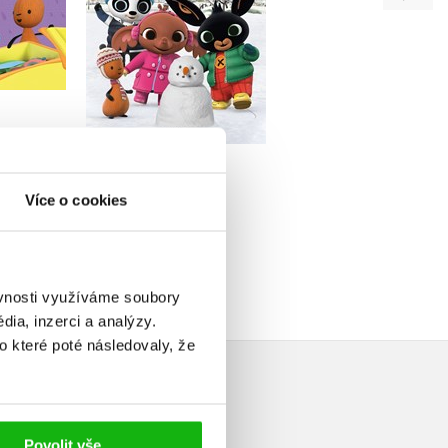
Do košíku
Do košíku
u
239 Kč
299 Kč
199 Kč
249 Kč
49 Kč
Více o cookies
ěvnosti využíváme soubory
ia, inzerci a analýzy.
o které poté následovaly, že
Povolit vše