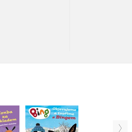
nba za
Bing - Objevujeme a
Bing a jeho zábav
dem
tvoříme s Bingem
Kolektiv
iv
Kolektiv