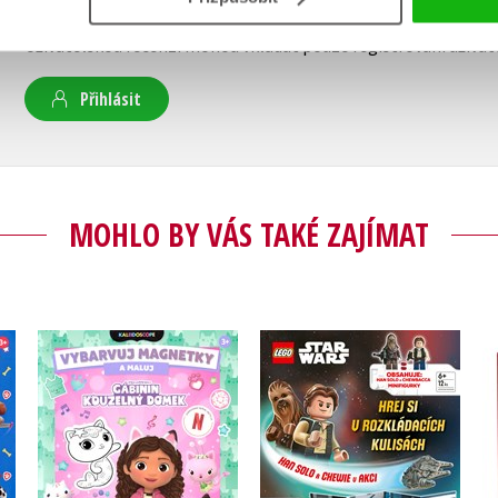
Vaše hodnocení
Uživatelskou recenzi mohou vkládat pouze registrovaní uživat
Přihlásit
MOHLO BY VÁS TAKÉ ZAJÍMAT
Gábinin kouzelný
LEGO® Star Wars™
-
domek - Vybarvuj
Han Solo a Chewie v
y
magnetky
akci
Kolektiv
Kolektiv