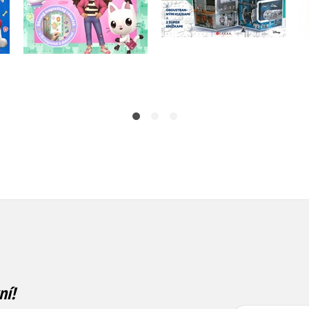
Do košíku
Do košíku
183 Kč
319 Kč
229 Kč
399 Kč
ní!