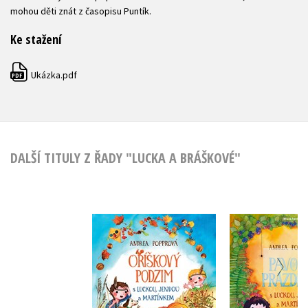
mohou děti znát z časopisu Puntík.
Ke stažení
Ukázka.pdf
PDF
DALŠÍ TITULY Z ŘADY "LUCKA A BRÁŠKOVÉ"
Oříškový podzim s
Pavoučí pr
Luckou, Jendou a
Andrea Po
Martínkem
Andrea Popprová