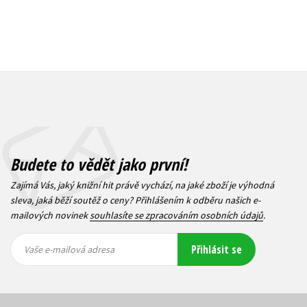
Budete to vědět jako první!
Zajímá Vás, jaký knižní hit právě vychází, na jaké zboží je výhodná
sleva, jaká běží soutěž o ceny? Přihlášením k odběru našich e-
mailových novinek
souhlasíte se zpracováním osobních údajů
.
Vaše e-
Vaše e-
Přihlásit se
mailová
mailová
Vaše e-mailová adresa
adresa
adresa