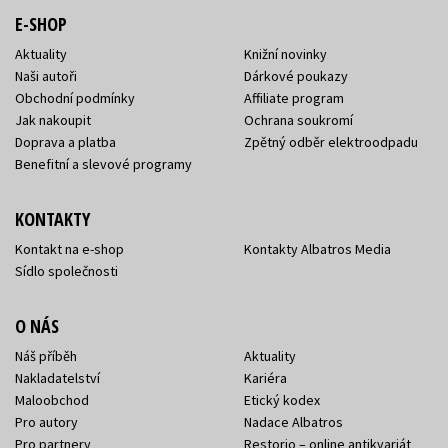
E-SHOP
Aktuality
Knižní novinky
Naši autoři
Dárkové poukazy
Obchodní podmínky
Affiliate program
Jak nakoupit
Ochrana soukromí
Doprava a platba
Zpětný odběr elektroodpadu
Benefitní a slevové programy
KONTAKTY
Kontakt na e-shop
Kontakty Albatros Media
Sídlo společnosti
O NÁS
Náš příběh
Aktuality
Nakladatelství
Kariéra
Maloobchod
Etický kodex
Pro autory
Nadace Albatros
Pro partnery
Restorio – online antikvariát