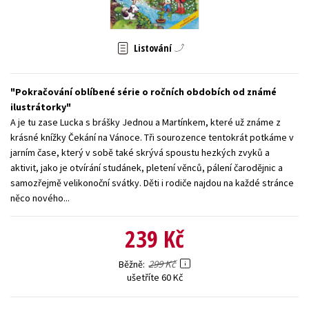
Young adult (SK)
Zahraniční literatura
Zdraví a životní styl
Listování
Všechny tituly
Pokračování oblíbené série o ročních obdobích od známé
ilustrátorky
A je tu zase Lucka s brášky Jednou a Martínkem, které už známe z
krásné knížky Čekání na Vánoce. Tři sourozence tentokrát potkáme v
jarním čase, který v sobě také skrývá spoustu hezkých zvyků a
aktivit, jako je otvírání studánek, pletení věnců, pálení čarodějnic a
samozřejmě velikonoční svátky. Děti i rodiče najdou na každé stránce
něco nového...
239 Kč
299 Kč
Běžně
ušetříte 60 Kč