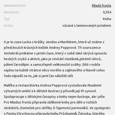
Nakladatelství
Mladá fronta
Hmotnost
0,554
Typ
Kniha
Vazba
vázaná s laminovaným potahem
A je tu zase Lucka s brášky Jendou a Martínkem, které už známe z
předchozích krásných knížek Andrey Popprové. Tři sourozence
tentokrát potkáme v jarním čase, který v sobě také skrývá spoustu
hezkých zvyků a aktivit, jako je otvírání studánek,pletení věnců,
pálení čarodějnic a samozřejmě velikonoční svátky. Děti i rodiče
najdou na každé stránce něco nového a zajímavého a hlavně celou
řadu nápadů na to, jak si jarní čas náležitě užít.
Malířka a restaurátorka Andrea Popprová vystudovala Akademii
výtvarných umění a k dětské ilustraci ji přivedli její tři synové.
Spolupracuje s dětskými časopisy a knihy nejen ilustruje, ale i píše.
Pro Mladou frontu připravila oblíbené knihy pro děti o ročních
obdobích, Domeček pro skřítky či Tajemství permoníků. Ve spolupráci
s Pavlou Etrychovou připravila knihu Průzkumník Žárovka, kterého