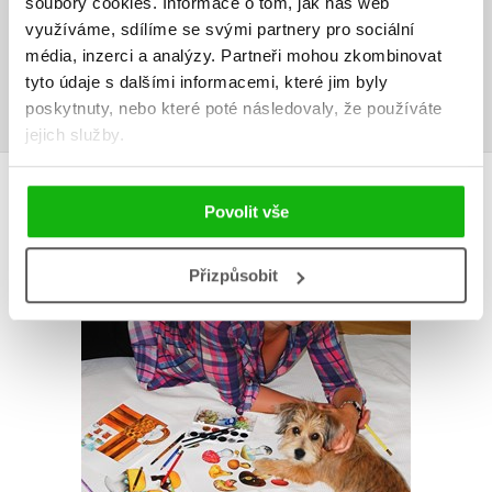
soubory cookies.
Informace o tom, jak náš web
využíváme, sdílíme se svými partnery pro sociální
Uživatelskou recenzi mohou vkládat pouze registrovaní uživatelé
média, inzerci a analýzy.
Partneři mohou zkombinovat
tyto údaje s dalšími informacemi, které jim byly
Přihlásit
poskytnuty, nebo které poté následovaly, že používáte
jejich služby.
AUTOR KNIHY
Povolit vše
Přizpůsobit