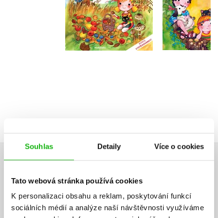
Do košík
Do košíku
239 Kč
2
263 Kč
329 Kč
Souhlas
Detaily
Více o cookies
HODNOCENÍ ČTENÁŘŮ
Tato webová stránka používá cookies
V současné době nejsou vytvořena žádná uživatelská hodnocení.
K personalizaci obsahu a reklam, poskytování funkcí
sociálních médií a analýze naší návštěvnosti využíváme
Vaše hodnocení