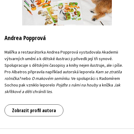
Andrea Popprová
Malířka a restaurátorka Andrea Popprová vystudovala Akademii
výtvarných umění a k dětské ilustraci ji přivedli její tři synové.
Spolupracuje s dětskými časopisy a knihy nejen ilustruje, ale i píše.
Pro Albatros připravila například autorská leporela
Kam se ztratila
rolnička?
nebo
O makovém semínku
. Ve spolupráci s Radomírem
Sochou pak vzniklo leporelo
Pojďte s námi na houby
a knížka
Jak
skřítkové a děti chránili les
.
Zobrazit profil autora